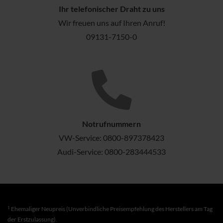
Ihr telefonischer Draht zu uns
Wir freuen uns auf Ihren Anruf!
09131-7150-0
Notrufnummern
VW-Service:
0800-897378423
Audi-Service:
0800-283444533
1
Ehemaliger Neupreis (Unverbindliche Preisempfehlung des Herstellers am Tag
der Erstzulassung).