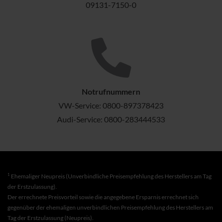
09131-7150-0
Notrufnummern
VW-Service:
0800-897378423
Audi-Service:
0800-283444533
1
Ehemaliger Neupreis (Unverbindliche Preisempfehlung des Herstellers am Tag
der Erstzulassung).
Der errechnete Preisvorteil sowie die angegebene Ersparnis errechnet sich
gegenüber der ehemaligen unverbindlichen Preisempfehlung des Herstellers am
Tag der Erstzulassung (Neupreis).