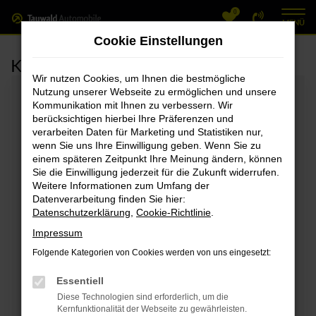
0
Zum
MENÜ
Hauptinhalt
Cookie Einstellungen
springen
Kontakt & Öffnungszeiten
Wir nutzen Cookies, um Ihnen die bestmögliche
Nutzung unserer Webseite zu ermöglichen und unsere
Kontaktformular
Kommunikation mit Ihnen zu verbessern. Wir
berücksichtigen hierbei Ihre Präferenzen und
Wählen Sie bitte den entsprechenden Betreff für die
verarbeiten Daten für Marketing und Statistiken nur,
wenn Sie uns Ihre Einwilligung geben. Wenn Sie zu
Kontaktanfrage
einem späteren Zeitpunkt Ihre Meinung ändern, können
Sie die Einwilligung jederzeit für die Zukunft widerrufen.
Weitere Informationen zum Umfang der
Betreff
Datenverarbeitung finden Sie hier:
Datenschutzerklärung
,
Cookie-Richtlinie
.
Impressum
Vorname *
Folgende Kategorien von Cookies werden von uns eingesetzt:
Essentiell
Nachname *
Diese Technologien sind erforderlich, um die
Kernfunktionalität der Webseite zu gewährleisten.