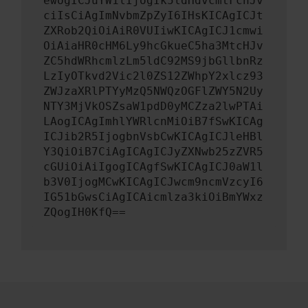
ewogICJuYW1lIjogIk5ldHdvcmtFcnJv
ciIsCiAgImNvbmZpZyI6IHsKICAgICJt
ZXRob2QiOiAiR0VUIiwKICAgICJ1cmwi
OiAiaHR0cHM6Ly9hcGkueC5ha3MtcHJv
ZC5hdWRhcmlzLm5ldC92MS9jbGllbnRz
LzIyOTkvd2Vic2l0ZS12ZWhpY2xlcz93
ZWJzaXRlPTYyMzQ5NWQzOGFlZWY5N2Uy
NTY3MjVkOSZsaW1pdD0yMCZza2lwPTAi
LAogICAgImhlYWRlcnMiOiB7fSwKICAg
ICJib2R5IjogbnVsbCwKICAgICJleHBl
Y3QiOiB7CiAgICAgICJyZXNwb25zZVR5
cGUiOiAiIgogICAgfSwKICAgICJ0aW1l
b3V0IjogMCwKICAgICJwcm9ncmVzcyI6
IG51bGwsCiAgICAicmlza3kiOiBmYWxz
ZQogIH0KfQ==