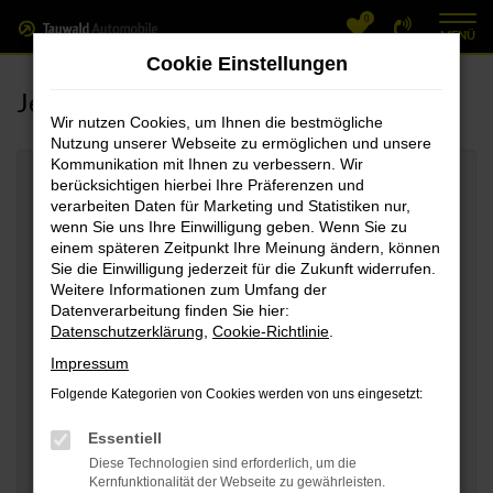
0
Zum
MENÜ
Hauptinhalt
Cookie Einstellungen
springen
Jetzt Wunschfahrzeug anfragen
Wir nutzen Cookies, um Ihnen die bestmögliche
Nutzung unserer Webseite zu ermöglichen und unsere
Kommunikation mit Ihnen zu verbessern. Wir
berücksichtigen hierbei Ihre Präferenzen und
Marke
*
verarbeiten Daten für Marketing und Statistiken nur,
wenn Sie uns Ihre Einwilligung geben. Wenn Sie zu
einem späteren Zeitpunkt Ihre Meinung ändern, können
Sie die Einwilligung jederzeit für die Zukunft widerrufen.
Modell
*
Weitere Informationen zum Umfang der
Datenverarbeitung finden Sie hier:
Datenschutzerklärung
,
Cookie-Richtlinie
.
Impressum
Kraftstoffart:
*
Folgende Kategorien von Cookies werden von uns eingesetzt:
Essentiell
Getriebe:
*
Diese Technologien sind erforderlich, um die
Kernfunktionalität der Webseite zu gewährleisten.