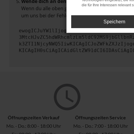
Wende dich an den Webseitenbetreiber.
Technologien eingesetzt, die v
die für Ihre Interessen relevant s
Wenn du alle oben genannten Schritte versucht ha
um uns bei der Fehlersuche zu unterstützen:
Speichern
ewogICJuYW1lIjogIk5ldHdvcmtFcnJvciIsCi
3MtcHJvZC5hdWRhcmlzLm5ldC92MS9jbGllbnR
k3ZTI1NjcyNWQ5IiwKICAgICJoZWFkZXJzIjog
KICAgIH0sCiAgICAidGltZW91dCI6IDAsCiAgI
Öffnungszeiten Verkauf
Öffnungszeiten Service
Mo. - Do.: 8:00 - 18:00 Uhr
Mo. - Do.: 7:00 - 18:00 Uhr