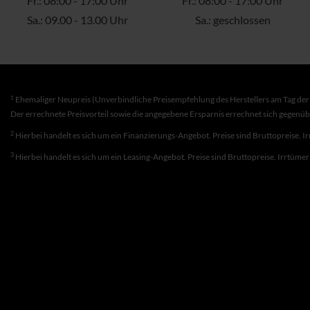
Fr.: 08:00 - 17:00 Uhr
Fr.: 08:00 - 17:00 Uhr
Sa.: 09.00 - 13.00 Uhr
Sa.: geschlossen
1
Ehemaliger Neupreis (Unverbindliche Preisempfehlung des Herstellers am Tag der 
Der errechnete Preisvorteil sowie die angegebene Ersparnis errechnet sich gegenü
2
Hierbei handelt es sich um ein Finanzierungs-Angebot. Preise sind Bruttopreise. I
3
Hierbei handelt es sich um ein Leasing-Angebot. Preise sind Bruttopreise. Irrtüme