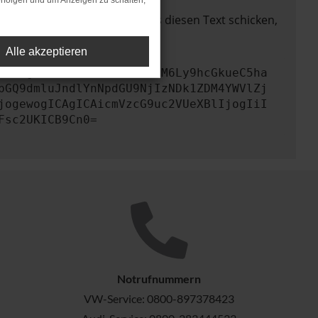
rfolgen und um Anzeigen zu schalten,
lem zu beheben. Du kannst uns diesen Text schicken,
Alle akzeptieren
KICAgICJ1cmwiOiAiaHR0cHM6Ly9hcGkueC5ha
bGQ9dmluJndlYnNpdGU9NjIzNDk1ZDM4YWVlZj
jogewogICAgICAicmVzcG9uc2VUeXBlIjogIiI
Fsc2UKICB9Cn0=
Notrufnummern
VW-Service:
0800-897378423