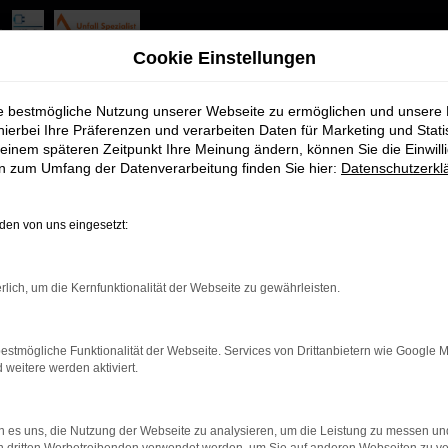
Cookie Einstellungen
ie bestmögliche Nutzung unserer Webseite zu ermöglichen und unsere
hierbei Ihre Präferenzen und verarbeiten Daten für Marketing und Stati
einem späteren Zeitpunkt Ihre Meinung ändern, können Sie die Einwillig
en zum Umfang der Datenverarbeitung finden Sie hier:
Datenschutzerkl
rbindung.
hmaschine?
en von uns eingesetzt:
das Laden bestimmter Seiten verhindern. Funktioniert die
rlich, um die Kernfunktionalität der Webseite zu gewährleisten.
estmögliche Funktionalität der Webseite. Services von Drittanbietern wie Google 
bleme zu beheben.
eitere werden aktiviert.
iebssystem auf dem neuesten Stand sind.
tsrisiko, sondern kann auch dazu führen, dass bestimmte Fun
 es uns, die Nutzung der Webseite zu analysieren, um die Leistung zu messen u