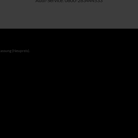
Audi-Service:
0800-283444533
lassung (Neupreis).