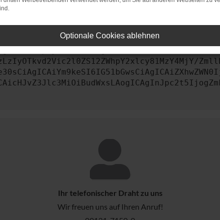
on dritten Werbetreibenden verwendet werden, um Sie auf anderen Webseiten zu ve
ind.
st, kontaktiere uns bitte. Wir werden versuchen, das Prob
Optionale Cookies ablehnen
AgImNvbmZpZyI6IHsKICAgICJtZXRob2QiOiAiR0VUIiw
zLzIyOTkvd2Vic2l0ZS12ZWhpY2xlcy81MzY4MjY/Zmll
e30sCiAgICAiYm9keSI6IG51bGwsCiAgICAiZXhwZWN0I
CAicHJvZ3Jlc3MiOiBudWxsLAogICAgInJpc2t5IjogZm
Ihr telefonischer Draht zu uns
Wir freuen uns auf Ihren Anruf!