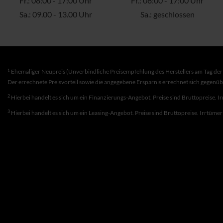
Fr.: 08:00 - 17:00 Uhr
Fr.: 08:00 - 17:00 Uhr
Sa.: 09.00 - 13.00 Uhr
Sa.: geschlossen
1
Ehemaliger Neupreis (Unverbindliche Preisempfehlung des Herstellers am Tag der 
Der errechnete Preisvorteil sowie die angegebene Ersparnis errechnet sich gegenü
2
Hierbei handelt es sich um ein Finanzierungs-Angebot. Preise sind Bruttopreise. I
3
Hierbei handelt es sich um ein Leasing-Angebot. Preise sind Bruttopreise. Irrtüme