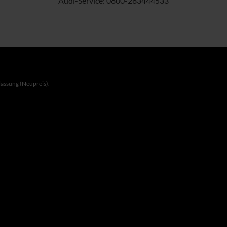
Audi-Service:
0800-283444533
lassung (Neupreis).