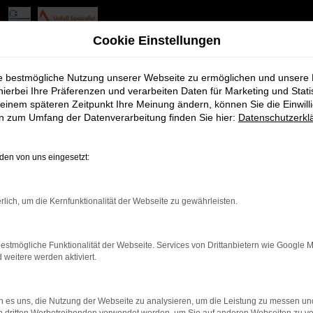
Cookie Einstellungen
ie bestmögliche Nutzung unserer Webseite zu ermöglichen und unsere
hierbei Ihre Präferenzen und verarbeiten Daten für Marketing und Stati
einem späteren Zeitpunkt Ihre Meinung ändern, können Sie die Einwillig
en zum Umfang der Datenverarbeitung finden Sie hier:
Datenschutzerkl
rbindung.
hmaschine?
en von uns eingesetzt:
das Laden bestimmter Seiten verhindern. Funktioniert die
rlich, um die Kernfunktionalität der Webseite zu gewährleisten.
estmögliche Funktionalität der Webseite. Services von Drittanbietern wie Google 
bleme zu beheben.
eitere werden aktiviert.
iebssystem auf dem neuesten Stand sind.
tsrisiko, sondern kann auch dazu führen, dass bestimmte Fun
 es uns, die Nutzung der Webseite zu analysieren, um die Leistung zu messen u