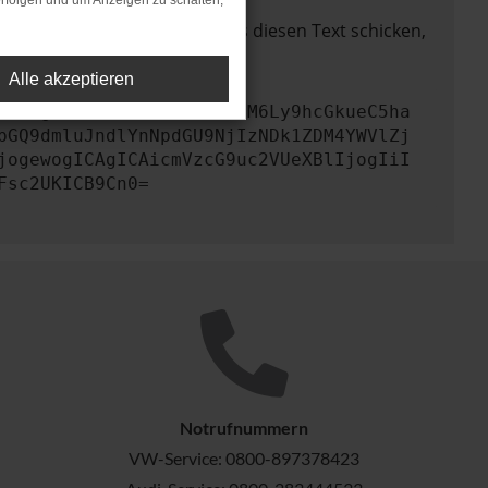
rfolgen und um Anzeigen zu schalten,
lem zu beheben. Du kannst uns diesen Text schicken,
Alle akzeptieren
KICAgICJ1cmwiOiAiaHR0cHM6Ly9hcGkueC5ha
bGQ9dmluJndlYnNpdGU9NjIzNDk1ZDM4YWVlZj
jogewogICAgICAicmVzcG9uc2VUeXBlIjogIiI
Fsc2UKICB9Cn0=
Notrufnummern
VW-Service:
0800-897378423