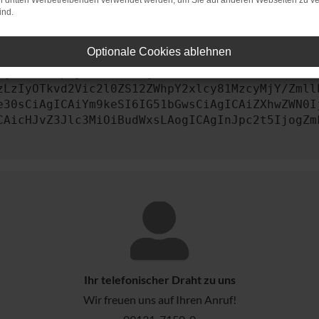
on dritten Werbetreibenden verwendet werden, um Sie auf anderen Webseiten zu ve
ind.
st, kontaktiere uns bitte. Wir werden versuchen, das Prob
Optionale Cookies ablehnen
AgImNvbmZpZyI6IHsKICAgICJtZXRob2QiOiAiR0VUIiw
zLzIyOTkvd2Vic2l0ZS12ZWhpY2xlcy81MzcyMjY/Zmll
e30sCiAgICAiYm9keSI6IG51bGwsCiAgICAiZXhwZWN0I
CAicHJvZ3Jlc3MiOiBudWxsLAogICAgInJpc2t5IjogZm
Ihr telefonischer Draht zu uns
Wir freuen uns auf Ihren Anruf!