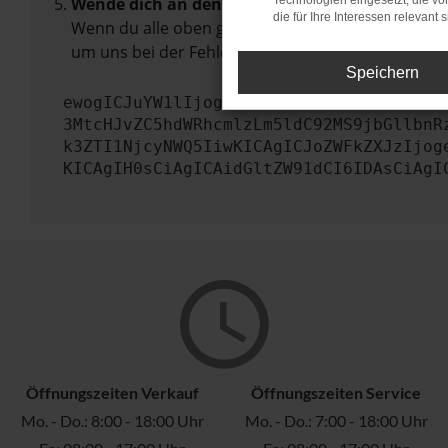
Wende dich an den Webseitenbetreiber.
Technologien eingesetzt, die v
die für Ihre Interessen relevant s
Wenn du alle oben genannten Schritte versucht ha
um uns bei der Fehlersuche zu unterstützen:
Speichern
ewogICJuYW1lIjogIk5ldHdvcmtFcnJvciIsCi
3MtcHJvZC5hdWRhcmlzLm5ldC92MS9jbGllbnR
k3ZTI1NjcyNWQ5IiwKICAgICJoZWFkZXJzIjog
KICAgIH0sCiAgICAidGltZW91dCI6IDAsCiAgI
Öffnungszeiten Verkauf
Öffnungszeiten Service
Mo. - Do.: 8:00 - 18:00 Uhr
Mo. - Do.: 7:00 - 18:00 Uhr