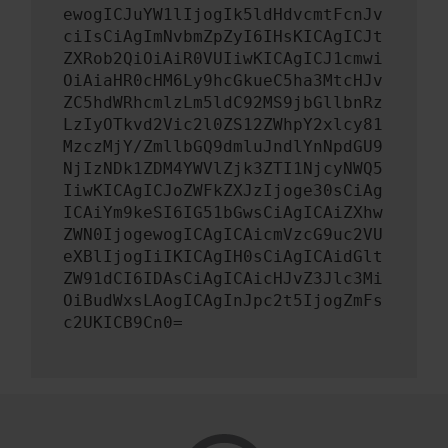
ewogICJuYW1lIjogIk5ldHdvcmtFcnJv
ciIsCiAgImNvbmZpZyI6IHsKICAgICJt
ZXRob2QiOiAiR0VUIiwKICAgICJ1cmwi
OiAiaHR0cHM6Ly9hcGkueC5ha3MtcHJv
ZC5hdWRhcmlzLm5ldC92MS9jbGllbnRz
LzIyOTkvd2Vic2l0ZS12ZWhpY2xlcy81
MzczMjY/ZmllbGQ9dmluJndlYnNpdGU9
NjIzNDk1ZDM4YWVlZjk3ZTI1NjcyNWQ5
IiwKICAgICJoZWFkZXJzIjoge30sCiAg
ICAiYm9keSI6IG51bGwsCiAgICAiZXhw
ZWN0IjogewogICAgICAicmVzcG9uc2VU
eXBlIjogIiIKICAgIH0sCiAgICAidGlt
ZW91dCI6IDAsCiAgICAicHJvZ3Jlc3Mi
OiBudWxsLAogICAgInJpc2t5IjogZmFs
c2UKICB9Cn0=