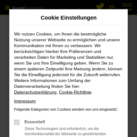
0
Zum
MENÜ
Hauptinhalt
Cookie Einstellungen
springen
Fehler: Network Error
Wir nutzen Cookies, um Ihnen die bestmögliche
Nutzung unserer Webseite zu ermöglichen und unsere
Beim Laden ist ein Fehler aufgetreten.
Kommunikation mit Ihnen zu verbessern. Wir
Hier sind ein paar Tipps, die dir helfen können:
berücksichtigen hierbei Ihre Präferenzen und
verarbeiten Daten für Marketing und Statistiken nur,
Überprüfe deine Firewall und deine
wenn Sie uns Ihre Einwilligung geben. Wenn Sie zu
einem späteren Zeitpunkt Ihre Meinung ändern, können
Internetverbindung.
Sie die Einwilligung jederzeit für die Zukunft widerrufen.
Laden andere Webseiten, zum Beispiel
Weitere Informationen zum Umfang der
deine Suchmaschine?
Datenverarbeitung finden Sie hier:
Datenschutzerklärung
,
Cookie-Richtlinie
.
Prüfe deine Browsererweiterungen.
Manche Erweiterungen, wie Werbeblocker,
Impressum
können das Laden bestimmter Seiten
Folgende Kategorien von Cookies werden von uns eingesetzt:
verhindern. Funktioniert die Seite in einem
Essentiell
anderen Browser oder in einem privaten
Diese Technologien sind erforderlich, um die
Fenster?
Kernfunktionalität der Webseite zu gewährleisten.