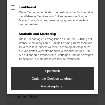
Starte dein Gerät neu.
Funktional
Das kann manchmal helfen,
Diese Technologien bieten die bestmögliche Funktionalität
vorübergehende Probleme zu beheben.
der Webseite. Services von Drittanbietern wie Google
Maps, Chats, Fahrzeugbewertungssystem und weitere
Stelle sicher, dass dein Browser und dein
werden aktiviert.
Betriebssystem auf dem neuesten Stand
sind.
Statistik und Marketing
Veraltete Software birgt nicht nur ein
Diese Technologien ermöglichen es uns, die Nutzung der
Sicherheitsrisiko, sondern kann auch dazu
Webseite zu analysieren, um die Leistung zu messen und
zu verbessern. Zudem werden Technologien eingesetzt,
führen, dass bestimmte Funktionen nicht
die von dritten Werbetreibenden verwendet werden, um
mehr unterstützt werden.
Sie auf anderen Webseiten zu verfolgen und um Anzeigen
zu schalten, die für Ihre Interessen relevant sind.
Wende dich an den Webseitenbetreiber.
Wenn du alle oben genannten Schritte
Speichern
versucht hast, kontaktiere uns bitte. Wir
Optionale Cookies ablehnen
werden versuchen, das Problem zu
beheben. Du kannst uns diesen Text
Alle akzeptieren
schicken, um uns bei der Fehlersuche zu
unterstützen: