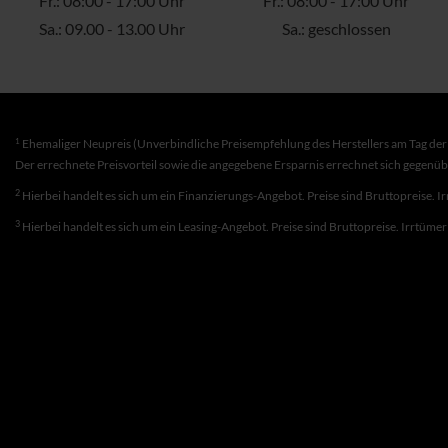
Fr.: 08:00 - 17:00 Uhr
Fr.: 08:00 - 17:00 Uhr
Sa.: 09.00 - 13.00 Uhr
Sa.: geschlossen
1
Ehemaliger Neupreis (Unverbindliche Preisempfehlung des Herstellers am Tag der 
Der errechnete Preisvorteil sowie die angegebene Ersparnis errechnet sich gegenü
2
Hierbei handelt es sich um ein Finanzierungs-Angebot. Preise sind Bruttopreise. I
3
Hierbei handelt es sich um ein Leasing-Angebot. Preise sind Bruttopreise. Irrtüme