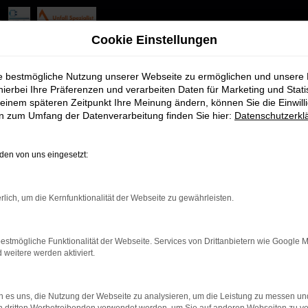
Cookie Einstellungen
ie bestmögliche Nutzung unserer Webseite zu ermöglichen und unsere
hierbei Ihre Präferenzen und verarbeiten Daten für Marketing und Stati
einem späteren Zeitpunkt Ihre Meinung ändern, können Sie die Einwillig
en zum Umfang der Datenverarbeitung finden Sie hier:
Datenschutzerkl
rbindung.
hmaschine?
en von uns eingesetzt:
das Laden bestimmter Seiten verhindern. Funktioniert die
rlich, um die Kernfunktionalität der Webseite zu gewährleisten.
estmögliche Funktionalität der Webseite. Services von Drittanbietern wie Google 
bleme zu beheben.
eitere werden aktiviert.
iebssystem auf dem neuesten Stand sind.
tsrisiko, sondern kann auch dazu führen, dass bestimmte Fun
 es uns, die Nutzung der Webseite zu analysieren, um die Leistung zu messen u