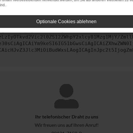
on dritten Werbetreibenden verwendet werden, um Sie auf anderen Webseiten zu ve
ind.
st, kontaktiere uns bitte. Wir werden versuchen, das Prob
Optionale Cookies ablehnen
AgImNvbmZpZyI6IHsKICAgICJtZXRob2QiOiAiR0VUIiw
zLzIyOTkvd2Vic2l0ZS12ZWhpY2xlcy81Mzg1MjY/Zmll
e30sCiAgICAiYm9keSI6IG51bGwsCiAgICAiZXhwZWN0I
CAicHJvZ3Jlc3MiOiBudWxsLAogICAgInJpc2t5IjogZm
Ihr telefonischer Draht zu uns
Wir freuen uns auf Ihren Anruf!