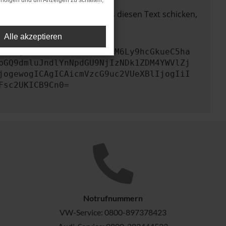
rfolgen und um Anzeigen zu schalten,
lem zu beheben. Du kannst uns diesen Text schicken,
Alle akzeptieren
KICAgICJ1cmwiOiAiaHR0cHM6Ly9hcGkueC5ha
bGQ9dmluJndlYnNpdGU9NjIzNDk1ZDM4YWVlZj
jogewogICAgICAicmVzcG9uc2VUeXBlIjogIiI
Fsc2UKICB9Cn0=
Notrufnummern
VW-Service:
0800-897378423