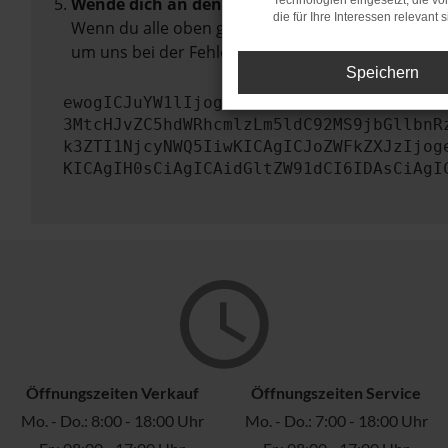
Wende dich an den Webseitenbetreiber.
Technologien eingesetzt, die v
die für Ihre Interessen relevant s
Wenn du alle oben genannten Schritte versucht ha
um uns bei der Fehlersuche zu unterstützen:
Speichern
ewogICJuYW1lIjogIk5ldHdvcmtFcnJvciIsCi
3MtcHJvZC5hdWRhcmlzLm5ldC92MS9jbGllbnR
k3ZTI1NjcyNWQ5IiwKICAgICJoZWFkZXJzIjog
KICAgIH0sCiAgICAidGltZW91dCI6IDAsCiAgI
Öffnungszeiten Verkauf
Öffnungszeiten Service
Mo. - Do.: 8:00 - 18:00 Uhr
Mo. - Do.: 7:00 - 18:00 Uhr