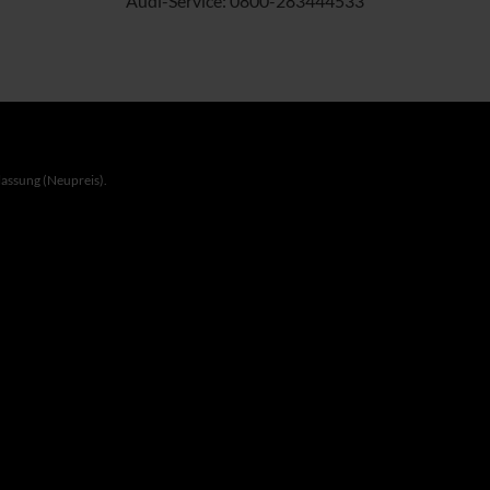
Audi-Service:
0800-283444533
lassung (Neupreis).