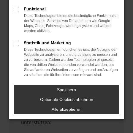
Starte dein Gerät neu.
Funktional
Das kann manchmal helfen,
Diese Technologien bieten die bestmögliche Funktionalität
vorübergehende Probleme zu beheben.
der Webseite. Services von Drittanbietern wie Google
Maps, Chats, Fahrzeugbewertungssystem und weitere
Stelle sicher, dass dein Browser und dein
werden aktiviert.
Betriebssystem auf dem neuesten Stand
sind.
Statistik und Marketing
Veraltete Software birgt nicht nur ein
Diese Technologien ermöglichen es uns, die Nutzung der
Sicherheitsrisiko, sondern kann auch dazu
Webseite zu analysieren, um die Leistung zu messen und
zu verbessern. Zudem werden Technologien eingesetzt,
führen, dass bestimmte Funktionen nicht
die von dritten Werbetreibenden verwendet werden, um
mehr unterstützt werden.
Sie auf anderen Webseiten zu verfolgen und um Anzeigen
zu schalten, die für Ihre Interessen relevant sind.
Wende dich an den Webseitenbetreiber.
Wenn du alle oben genannten Schritte
Speichern
versucht hast, kontaktiere uns bitte. Wir
Optionale Cookies ablehnen
werden versuchen, das Problem zu
beheben. Du kannst uns diesen Text
Alle akzeptieren
schicken, um uns bei der Fehlersuche zu
unterstützen: