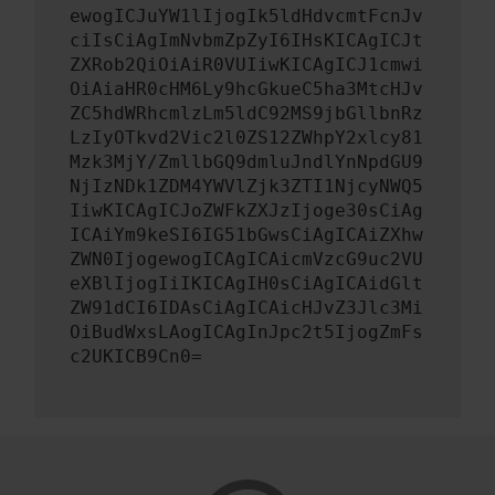
ewogICJuYW1lIjogIk5ldHdvcmtFcnJv
ciIsCiAgImNvbmZpZyI6IHsKICAgICJt
ZXRob2QiOiAiR0VUIiwKICAgICJ1cmwi
OiAiaHR0cHM6Ly9hcGkueC5ha3MtcHJv
ZC5hdWRhcmlzLm5ldC92MS9jbGllbnRz
LzIyOTkvd2Vic2l0ZS12ZWhpY2xlcy81
Mzk3MjY/ZmllbGQ9dmluJndlYnNpdGU9
NjIzNDk1ZDM4YWVlZjk3ZTI1NjcyNWQ5
IiwKICAgICJoZWFkZXJzIjoge30sCiAg
ICAiYm9keSI6IG51bGwsCiAgICAiZXhw
ZWN0IjogewogICAgICAicmVzcG9uc2VU
eXBlIjogIiIKICAgIH0sCiAgICAidGlt
ZW91dCI6IDAsCiAgICAicHJvZ3Jlc3Mi
OiBudWxsLAogICAgInJpc2t5IjogZmFs
c2UKICB9Cn0=