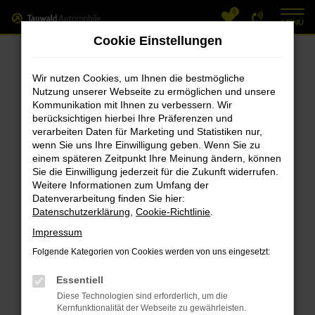
0
Zum
MENÜ
Hauptinhalt
Cookie Einstellungen
springen
Fehler: Network Error
Wir nutzen Cookies, um Ihnen die bestmögliche
Nutzung unserer Webseite zu ermöglichen und unsere
Beim Laden ist ein Fehler aufgetreten.
Kommunikation mit Ihnen zu verbessern. Wir
Hier sind ein paar Tipps, die dir helfen können:
berücksichtigen hierbei Ihre Präferenzen und
verarbeiten Daten für Marketing und Statistiken nur,
Überprüfe deine Firewall und deine
wenn Sie uns Ihre Einwilligung geben. Wenn Sie zu
einem späteren Zeitpunkt Ihre Meinung ändern, können
Internetverbindung.
Sie die Einwilligung jederzeit für die Zukunft widerrufen.
Laden andere Webseiten, zum Beispiel
Weitere Informationen zum Umfang der
deine Suchmaschine?
Datenverarbeitung finden Sie hier:
Datenschutzerklärung
,
Cookie-Richtlinie
.
Prüfe deine Browsererweiterungen.
Manche Erweiterungen, wie Werbeblocker,
Impressum
können das Laden bestimmter Seiten
Folgende Kategorien von Cookies werden von uns eingesetzt:
verhindern. Funktioniert die Seite in einem
Essentiell
anderen Browser oder in einem privaten
Diese Technologien sind erforderlich, um die
Fenster?
Kernfunktionalität der Webseite zu gewährleisten.