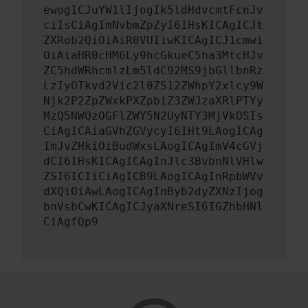
ewogICJuYW1lIjogIk5ldHdvcmtFcnJv
ciIsCiAgImNvbmZpZyI6IHsKICAgICJt
ZXRob2QiOiAiR0VUIiwKICAgICJ1cmwi
OiAiaHR0cHM6Ly9hcGkueC5ha3MtcHJv
ZC5hdWRhcmlzLm5ldC92MS9jbGllbnRz
LzIyOTkvd2Vic2l0ZS12ZWhpY2xlcy9W
Njk2P2ZpZWxkPXZpbiZ3ZWJzaXRlPTYy
MzQ5NWQzOGFlZWY5N2UyNTY3MjVkOSIs
CiAgICAiaGVhZGVycyI6IHt9LAogICAg
ImJvZHkiOiBudWxsLAogICAgImV4cGVj
dCI6IHsKICAgICAgInJlc3BvbnNlVHlw
ZSI6ICIiCiAgICB9LAogICAgInRpbWVv
dXQiOiAwLAogICAgInByb2dyZXNzIjog
bnVsbCwKICAgICJyaXNreSI6IGZhbHNl
CiAgfQp9