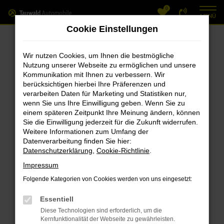
0
Zum
MENÜ
Hauptinhalt
Cookie Einstellungen
springen
Fehler: Network Error
Wir nutzen Cookies, um Ihnen die bestmögliche
Nutzung unserer Webseite zu ermöglichen und unsere
Beim Laden ist ein Fehler aufgetreten.
Kommunikation mit Ihnen zu verbessern. Wir
Hier sind ein paar Tipps, die dir helfen können:
berücksichtigen hierbei Ihre Präferenzen und
verarbeiten Daten für Marketing und Statistiken nur,
Überprüfe deine Firewall und deine
wenn Sie uns Ihre Einwilligung geben. Wenn Sie zu
einem späteren Zeitpunkt Ihre Meinung ändern, können
Internetverbindung.
Sie die Einwilligung jederzeit für die Zukunft widerrufen.
Laden andere Webseiten, zum Beispiel
Weitere Informationen zum Umfang der
deine Suchmaschine?
Datenverarbeitung finden Sie hier:
Datenschutzerklärung
,
Cookie-Richtlinie
.
Prüfe deine Browsererweiterungen.
Manche Erweiterungen, wie Werbeblocker,
Impressum
können das Laden bestimmter Seiten
Folgende Kategorien von Cookies werden von uns eingesetzt:
verhindern. Funktioniert die Seite in einem
Essentiell
anderen Browser oder in einem privaten
Diese Technologien sind erforderlich, um die
Fenster?
Kernfunktionalität der Webseite zu gewährleisten.