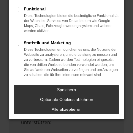
Starte dein Gerät neu.
Funktional
Das kann manchmal helfen,
Diese Technologien bieten die bestmögliche Funktionalität
vorübergehende Probleme zu beheben.
der Webseite. Services von Drittanbietern wie Google
Maps, Chats, Fahrzeugbewertungssystem und weitere
Stelle sicher, dass dein Browser und dein
werden aktiviert.
Betriebssystem auf dem neuesten Stand
sind.
Statistik und Marketing
Veraltete Software birgt nicht nur ein
Diese Technologien ermöglichen es uns, die Nutzung der
Sicherheitsrisiko, sondern kann auch dazu
Webseite zu analysieren, um die Leistung zu messen und
zu verbessern. Zudem werden Technologien eingesetzt,
führen, dass bestimmte Funktionen nicht
die von dritten Werbetreibenden verwendet werden, um
mehr unterstützt werden.
Sie auf anderen Webseiten zu verfolgen und um Anzeigen
zu schalten, die für Ihre Interessen relevant sind.
Wende dich an den Webseitenbetreiber.
Wenn du alle oben genannten Schritte
Speichern
versucht hast, kontaktiere uns bitte. Wir
Optionale Cookies ablehnen
werden versuchen, das Problem zu
beheben. Du kannst uns diesen Text
Alle akzeptieren
schicken, um uns bei der Fehlersuche zu
unterstützen: