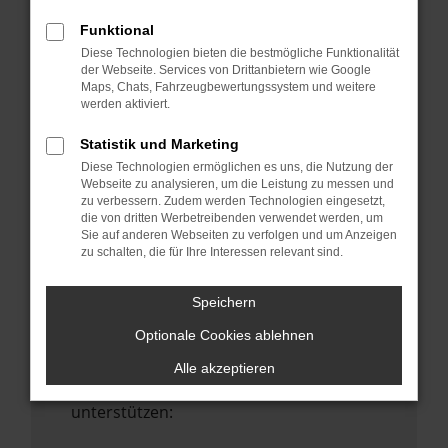
Starte dein Gerät neu.
Funktional
Das kann manchmal helfen,
Diese Technologien bieten die bestmögliche Funktionalität
vorübergehende Probleme zu beheben.
der Webseite. Services von Drittanbietern wie Google
Maps, Chats, Fahrzeugbewertungssystem und weitere
Stelle sicher, dass dein Browser und dein
werden aktiviert.
Betriebssystem auf dem neuesten Stand
sind.
Statistik und Marketing
Veraltete Software birgt nicht nur ein
Diese Technologien ermöglichen es uns, die Nutzung der
Sicherheitsrisiko, sondern kann auch dazu
Webseite zu analysieren, um die Leistung zu messen und
zu verbessern. Zudem werden Technologien eingesetzt,
führen, dass bestimmte Funktionen nicht
die von dritten Werbetreibenden verwendet werden, um
mehr unterstützt werden.
Sie auf anderen Webseiten zu verfolgen und um Anzeigen
zu schalten, die für Ihre Interessen relevant sind.
Wende dich an den Webseitenbetreiber.
Wenn du alle oben genannten Schritte
Speichern
versucht hast, kontaktiere uns bitte. Wir
Optionale Cookies ablehnen
werden versuchen, das Problem zu
beheben. Du kannst uns diesen Text
Alle akzeptieren
schicken, um uns bei der Fehlersuche zu
unterstützen: