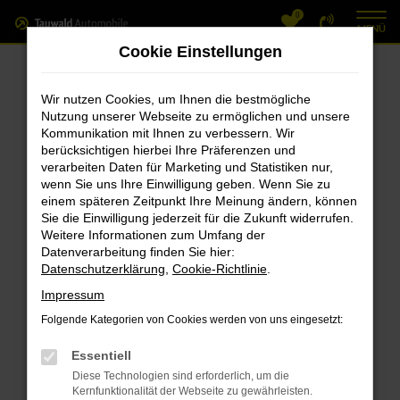
0
Zum
MENÜ
Hauptinhalt
Cookie Einstellungen
springen
Fehler: Network Error
Wir nutzen Cookies, um Ihnen die bestmögliche
Nutzung unserer Webseite zu ermöglichen und unsere
Beim Laden ist ein Fehler aufgetreten.
Kommunikation mit Ihnen zu verbessern. Wir
Hier sind ein paar Tipps, die dir helfen können:
berücksichtigen hierbei Ihre Präferenzen und
verarbeiten Daten für Marketing und Statistiken nur,
Überprüfe deine Firewall und deine
wenn Sie uns Ihre Einwilligung geben. Wenn Sie zu
einem späteren Zeitpunkt Ihre Meinung ändern, können
Internetverbindung.
Sie die Einwilligung jederzeit für die Zukunft widerrufen.
Laden andere Webseiten, zum Beispiel
Weitere Informationen zum Umfang der
deine Suchmaschine?
Datenverarbeitung finden Sie hier:
Datenschutzerklärung
,
Cookie-Richtlinie
.
Prüfe deine Browsererweiterungen.
Manche Erweiterungen, wie Werbeblocker,
Impressum
können das Laden bestimmter Seiten
Folgende Kategorien von Cookies werden von uns eingesetzt:
verhindern. Funktioniert die Seite in einem
Essentiell
anderen Browser oder in einem privaten
Diese Technologien sind erforderlich, um die
Fenster?
Kernfunktionalität der Webseite zu gewährleisten.