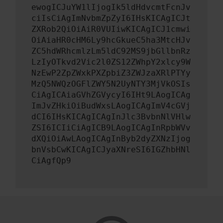
ewogICJuYW1lIjogIk5ldHdvcmtFcnJv
ciIsCiAgImNvbmZpZyI6IHsKICAgICJt
ZXRob2QiOiAiR0VUIiwKICAgICJ1cmwi
OiAiaHR0cHM6Ly9hcGkueC5ha3MtcHJv
ZC5hdWRhcmlzLm5ldC92MS9jbGllbnRz
LzIyOTkvd2Vic2l0ZS12ZWhpY2xlcy9W
NzEwP2ZpZWxkPXZpbiZ3ZWJzaXRlPTYy
MzQ5NWQzOGFlZWY5N2UyNTY3MjVkOSIs
CiAgICAiaGVhZGVycyI6IHt9LAogICAg
ImJvZHkiOiBudWxsLAogICAgImV4cGVj
dCI6IHsKICAgICAgInJlc3BvbnNlVHlw
ZSI6ICIiCiAgICB9LAogICAgInRpbWVv
dXQiOiAwLAogICAgInByb2dyZXNzIjog
bnVsbCwKICAgICJyaXNreSI6IGZhbHNl
CiAgfQp9