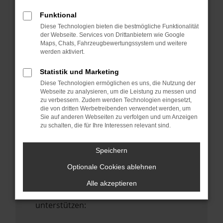
Starte dein Gerät neu.
Funktional
Das kann manchmal helfen,
Diese Technologien bieten die bestmögliche Funktionalität
vorübergehende Probleme zu beheben.
der Webseite. Services von Drittanbietern wie Google
Maps, Chats, Fahrzeugbewertungssystem und weitere
Stelle sicher, dass dein Browser und dein
werden aktiviert.
Betriebssystem auf dem neuesten Stand
sind.
Statistik und Marketing
Veraltete Software birgt nicht nur ein
Diese Technologien ermöglichen es uns, die Nutzung der
Sicherheitsrisiko, sondern kann auch dazu
Webseite zu analysieren, um die Leistung zu messen und
zu verbessern. Zudem werden Technologien eingesetzt,
führen, dass bestimmte Funktionen nicht
die von dritten Werbetreibenden verwendet werden, um
mehr unterstützt werden.
Sie auf anderen Webseiten zu verfolgen und um Anzeigen
zu schalten, die für Ihre Interessen relevant sind.
Wende dich an den Webseitenbetreiber.
Wenn du alle oben genannten Schritte
Speichern
versucht hast, kontaktiere uns bitte. Wir
Optionale Cookies ablehnen
werden versuchen, das Problem zu
beheben. Du kannst uns diesen Text
Alle akzeptieren
schicken, um uns bei der Fehlersuche zu
unterstützen: