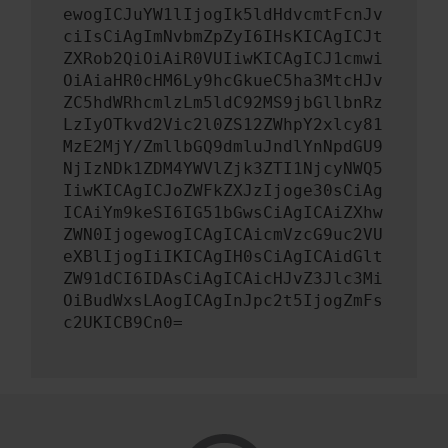
ewogICJuYW1lIjogIk5ldHdvcmtFcnJv
ciIsCiAgImNvbmZpZyI6IHsKICAgICJt
ZXRob2QiOiAiR0VUIiwKICAgICJ1cmwi
OiAiaHR0cHM6Ly9hcGkueC5ha3MtcHJv
ZC5hdWRhcmlzLm5ldC92MS9jbGllbnRz
LzIyOTkvd2Vic2l0ZS12ZWhpY2xlcy81
MzE2MjY/ZmllbGQ9dmluJndlYnNpdGU9
NjIzNDk1ZDM4YWVlZjk3ZTI1NjcyNWQ5
IiwKICAgICJoZWFkZXJzIjoge30sCiAg
ICAiYm9keSI6IG51bGwsCiAgICAiZXhw
ZWN0IjogewogICAgICAicmVzcG9uc2VU
eXBlIjogIiIKICAgIH0sCiAgICAidGlt
ZW91dCI6IDAsCiAgICAicHJvZ3Jlc3Mi
OiBudWxsLAogICAgInJpc2t5IjogZmFs
c2UKICB9Cn0=