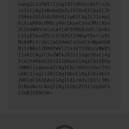
ewogICJuYW1lIjogIk5ldHdvcmtFcnJv
ciIsCiAgImNvbmZpZyI6IHsKICAgICJt
ZXRob2QiOiAiR0VUIiwKICAgICJ1cmwi
OiAiaHR0cHM6Ly9hcGkueC5ha3MtcHJv
ZC5hdWRhcmlzLm5ldC92MS9jbGllbnRz
LzIyOTkvd2Vic2l0ZS12ZWhpY2xlcy81
MzA4MjY/ZmllbGQ9dmluJndlYnNpdGU9
NjIzNDk1ZDM4YWVlZjk3ZTI1NjcyNWQ5
IiwKICAgICJoZWFkZXJzIjoge30sCiAg
ICAiYm9keSI6IG51bGwsCiAgICAiZXhw
ZWN0IjogewogICAgICAicmVzcG9uc2VU
eXBlIjogIiIKICAgIH0sCiAgICAidGlt
ZW91dCI6IDAsCiAgICAicHJvZ3Jlc3Mi
OiBudWxsLAogICAgInJpc2t5IjogZmFs
c2UKICB9Cn0=