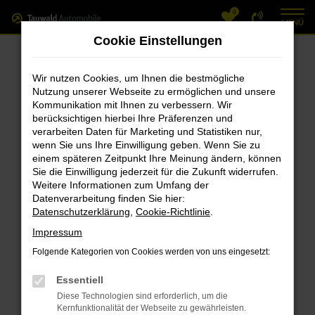
0
Zum
MENÜ
Hauptinhalt
Cookie Einstellungen
springen
Fehler: Network Error
Wir nutzen Cookies, um Ihnen die bestmögliche
Nutzung unserer Webseite zu ermöglichen und unsere
Beim Laden ist ein Fehler aufgetreten.
Kommunikation mit Ihnen zu verbessern. Wir
Hier sind ein paar Tipps, die dir helfen können:
berücksichtigen hierbei Ihre Präferenzen und
verarbeiten Daten für Marketing und Statistiken nur,
Überprüfe deine Firewall und deine
wenn Sie uns Ihre Einwilligung geben. Wenn Sie zu
einem späteren Zeitpunkt Ihre Meinung ändern, können
Internetverbindung.
Sie die Einwilligung jederzeit für die Zukunft widerrufen.
Laden andere Webseiten, zum Beispiel
Weitere Informationen zum Umfang der
deine Suchmaschine?
Datenverarbeitung finden Sie hier:
Datenschutzerklärung
,
Cookie-Richtlinie
.
Prüfe deine Browsererweiterungen.
Manche Erweiterungen, wie Werbeblocker,
Impressum
können das Laden bestimmter Seiten
Folgende Kategorien von Cookies werden von uns eingesetzt:
verhindern. Funktioniert die Seite in einem
Essentiell
anderen Browser oder in einem privaten
Diese Technologien sind erforderlich, um die
Fenster?
Kernfunktionalität der Webseite zu gewährleisten.