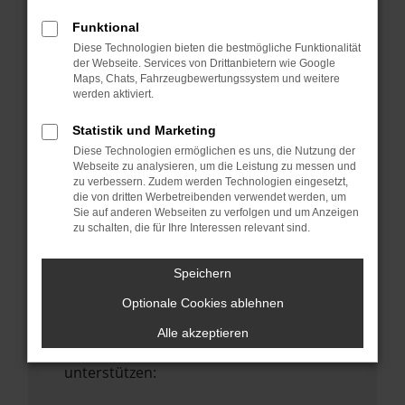
Starte dein Gerät neu.
Funktional
Das kann manchmal helfen,
Diese Technologien bieten die bestmögliche Funktionalität
vorübergehende Probleme zu beheben.
der Webseite. Services von Drittanbietern wie Google
Maps, Chats, Fahrzeugbewertungssystem und weitere
Stelle sicher, dass dein Browser und dein
werden aktiviert.
Betriebssystem auf dem neuesten Stand
sind.
Statistik und Marketing
Veraltete Software birgt nicht nur ein
Diese Technologien ermöglichen es uns, die Nutzung der
Sicherheitsrisiko, sondern kann auch dazu
Webseite zu analysieren, um die Leistung zu messen und
zu verbessern. Zudem werden Technologien eingesetzt,
führen, dass bestimmte Funktionen nicht
die von dritten Werbetreibenden verwendet werden, um
mehr unterstützt werden.
Sie auf anderen Webseiten zu verfolgen und um Anzeigen
zu schalten, die für Ihre Interessen relevant sind.
Wende dich an den Webseitenbetreiber.
Wenn du alle oben genannten Schritte
Speichern
versucht hast, kontaktiere uns bitte. Wir
Optionale Cookies ablehnen
werden versuchen, das Problem zu
beheben. Du kannst uns diesen Text
Alle akzeptieren
schicken, um uns bei der Fehlersuche zu
unterstützen: