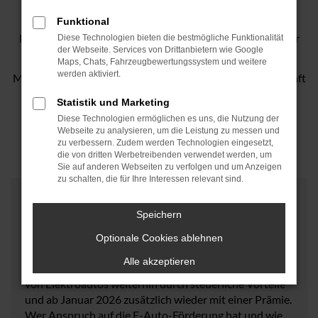
profitieren!
Funktional
Nutzen Sie Ihre Chance auf bis zu 6.000 € Zuschuss für Ihr
Diese Technologien bieten die bestmögliche Funktionalität
der Webseite. Services von Drittanbietern wie Google
neues E-Auto.
Maps, Chats, Fahrzeugbewertungssystem und weitere
werden aktiviert.
Machen Sie den nächsten Schritt in eine nachhaltige Zukunft
– lassen Sie Sich heute noch beraten!
Statistik und Marketing
Diese Technologien ermöglichen es uns, die Nutzung der
KONTAKTIEREN SIE UNS
Webseite zu analysieren, um die Leistung zu messen und
zu verbessern. Zudem werden Technologien eingesetzt,
die von dritten Werbetreibenden verwendet werden, um
Sie auf anderen Webseiten zu verfolgen und um Anzeigen
zu schalten, die für Ihre Interessen relevant sind.
Die neue E-Auto Förderung 2026
Speichern
Optionale Cookies ablehnen
Alle akzeptieren
Die Bundesregierung unterstützt den Kauf und Leasing
von Elektroautos weiterhin durch steuerliche Vorteile
und ab Januar 2026 zusätzlich wieder mit einer Prämie.
Wer Anspruch auf die E-Auto-Förderung hat und wie