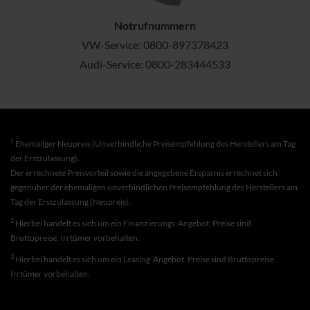
Notrufnummern
VW-Service:
0800-897378423
Audi-Service:
0800-283444533
1
Ehemaliger Neupreis (Unverbindliche Preisempfehlung des Herstellers am Tag
der Erstzulassung).
Der errechnete Preisvorteil sowie die angegebene Ersparnis errechnet sich
gegenüber der ehemaligen unverbindlichen Preisempfehlung des Herstellers am
Tag der Erstzulassung (Neupreis).
2
Hierbei handelt es sich um ein Finanzierungs-Angebot. Preise sind
Bruttopreise. Irrtümer vorbehalten.
3
Hierbei handelt es sich um ein Leasing-Angebot. Preise sind Bruttopreise.
Irrtümer vorbehalten.