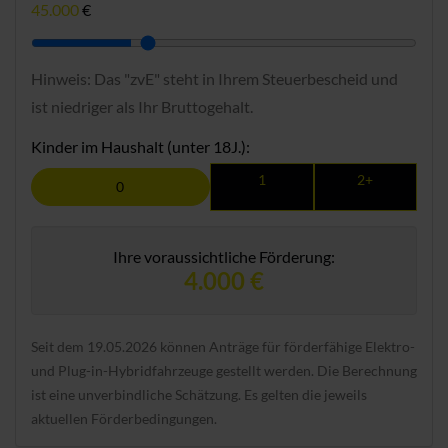
45.000
€
Hinweis: Das "zvE" steht in Ihrem Steuerbescheid und
ist niedriger als Ihr Bruttogehalt.
Kinder im Haushalt (unter 18J.):
1
2+
0
Ihre voraussichtliche Förderung:
4.000 €
Seit dem 19.05.2026 können Anträge für förderfähige Elektro-
und Plug-in-Hybridfahrzeuge gestellt werden. Die Berechnung
ist eine unverbindliche Schätzung. Es gelten die jeweils
aktuellen Förderbedingungen.