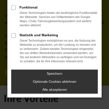
Funktional
Diese Technologien bieten die bestmögliche Funktionalität
Vergleichen Sie in Sekunden die laufenden Energiekosten
der Webseite. Services von Drittanbietern wie Google
Maps, Chats, Fahrzeugbewertungssystem und weitere
von Benzin/Diesel und Strom – individuell für Ihr Fahrprofil.
werden aktiviert.
Statistik und Marketing
Gerne können Sie sich auch von unserem Fachpersonal
Diese Technologien ermöglichen es uns, die Nutzung der
beraten lassen. Wir besprechen Ihr Fahrprofil, erklären die
Webseite zu analysieren, um die Leistung zu messen und
Ergebnisse des Energiekosten-Rechners und empfehlen
zu verbessern. Zudem werden Technologien eingesetzt,
die von dritten Werbetreibenden verwendet werden, um
passende Verbrenner- oder Elektromodelle.
Sie auf anderen Webseiten zu verfolgen und um Anzeigen
zu schalten, die für Ihre Interessen relevant sind.
JETZT BERATEN LASSEN
Speichern
Optionale Cookies ablehnen
Alle akzeptieren
Ihre Vorteile