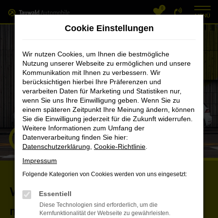
0
Zum
MENÜ
Hauptinhalt
Cookie Einstellungen
springen
Wir nutzen Cookies, um Ihnen die bestmögliche
Nutzung unserer Webseite zu ermöglichen und unsere
Kommunikation mit Ihnen zu verbessern. Wir
berücksichtigen hierbei Ihre Präferenzen und
verarbeiten Daten für Marketing und Statistiken nur,
wenn Sie uns Ihre Einwilligung geben. Wenn Sie zu
einem späteren Zeitpunkt Ihre Meinung ändern, können
Sie die Einwilligung jederzeit für die Zukunft widerrufen.
Weitere Informationen zum Umfang der
Datenverarbeitung finden Sie hier:
Datenschutzerklärung
,
Cookie-Richtlinie
.
Impressum
Folgende Kategorien von Cookies werden von uns eingesetzt:
Welchen Antrieb können Sie sich
Essentiell
Diese Technologien sind erforderlich, um die
morgen noch leisten?
Kernfunktionalität der Webseite zu gewährleisten.