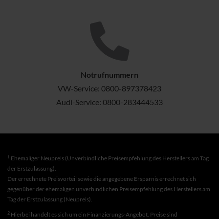
Notrufnummern
VW-Service:
0800-897378423
Audi-Service:
0800-283444533
1
Ehemaliger Neupreis (Unverbindliche Preisempfehlung des Herstellers am Tag
der Erstzulassung).
Der errechnete Preisvorteil sowie die angegebene Ersparnis errechnet sich
gegenüber der ehemaligen unverbindlichen Preisempfehlung des Herstellers am
Tag der Erstzulassung (Neupreis).
2
Hierbei handelt es sich um ein Finanzierungs-Angebot. Preise sind