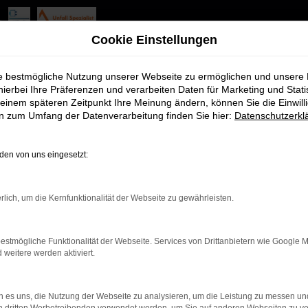
ebote mit Lieferservice na
Cookie Einstellungen
eim
ie bestmögliche Nutzung unserer Webseite zu ermöglichen und unsere
hierbei Ihre Präferenzen und verarbeiten Daten für Marketing und Stati
einem späteren Zeitpunkt Ihre Meinung ändern, können Sie die Einwillig
erden, kann gut sein, dass wir Ihnen den VW ID.3 nennen. Davor 
en zum Umfang der Datenverarbeitung finden Sie hier:
Datenschutzerkl
heim erst einmal genau kennen lernen. Im nächsten Schritt unterb
en. Was für unser Unternehmen spricht, ist die Tradition. Seit me
en von uns eingesetzt:
profitieren Sie von unseren erstklassigen Einkaufskonditionen und
rlich, um die Kernfunktionalität der Webseite zu gewährleisten.
estmögliche Funktionalität der Webseite. Services von Drittanbietern wie Google 
r: Network Error
eitere werden aktiviert.
en ist ein Fehler aufgetreten.
 es uns, die Nutzung der Webseite zu analysieren, um die Leistung zu messen u
d ein paar Tipps, die dir helfen können: