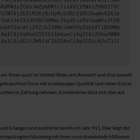
GRdPW1vZGVsJmZpbHRlclsxXVt2YWx1ZV09JTVC
TU2NTViZDZlM2RjNiUyMiU3RCU1RCZmaWx0ZXJb
F1bb3JkZXJdPURFU0Mmc29ydFsxXVtmaWVsZF09
WxkXT1wcmljZSZzb3J0WzJdW29yZGVyXT1BU0Mm
iAgICAiYm9keSI6IG51bGwsCiAgICAiZXhwZWN0
iAgICAidGltZW91dCI6IDAsCiAgICAicHJvZ3Jl
n wir Ihnen auch im Vorfeld Rede und Antwort und sind sowohl
r gebrauchten Form mit erstklassiger Qualität und vielen Extras
uchten in Zahlung nehmen. Kombinieren lässt sich dies auf
d Erlangen und existierte bereits im Jahr 911. Hier liegt der
etropolregion Nürnberg mit ihren rund dreieinhalb Millionen