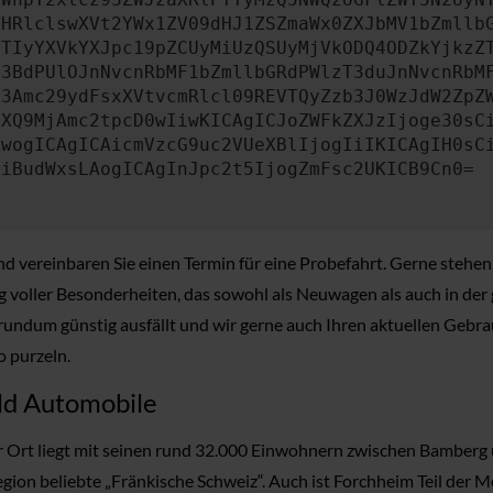
bHRlclswXVt2YWx1ZV09dHJ1ZSZmaWx0ZXJbMV1bZmllb
JTIyYXVkYXJpc19pZCUyMiUzQSUyMjVkODQ4ODZkYjkzZ
b3BdPUlOJnNvcnRbMF1bZmllbGRdPWlzT3duJnNvcnRbM
b3Amc29ydFsxXVtvcmRlcl09REVTQyZzb3J0WzJdW2ZpZ
aXQ9MjAmc2tpcD0wIiwKICAgICJoZWFkZXJzIjoge30sC
ewogICAgICAicmVzcG9uc2VUeXBlIjogIiIKICAgIH0sC
OiBudWxsLAogICAgInJpc2t5IjogZmFsc2UKICB9Cn0=
d vereinbaren Sie einen Termin für eine Probefahrt. Gerne stehe
zeug voller Besonderheiten, das sowohl als Neuwagen als auch in de
rundum günstig ausfällt und wir gerne auch Ihren aktuellen Gebra
o purzeln.
ld Automobile
r Ort liegt mit seinen rund 32.000 Einwohnern zwischen Bamberg un
on beliebte „Fränkische Schweiz“. Auch ist Forchheim Teil der M