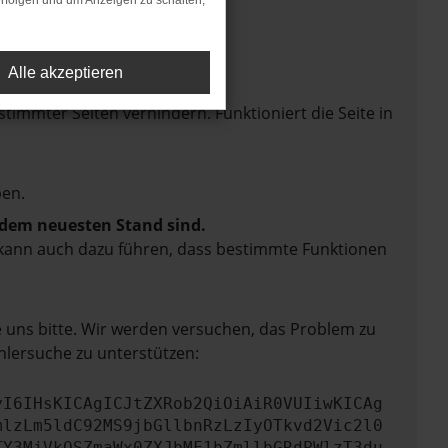
rfolgen und um Anzeigen zu schalten,
Alle akzeptieren
mmter Seiten verhindern. Funktioniert die Seite in
en.
f dem neuesten Stand sind.
rn kann auch dazu führen, dass bestimmte Funktionen
e uns bitte. Wir werden versuchen, das Problem zu
hlersuche zu unterstützen:
yI6IHsKICAgICJtZXRob2QiOiAiR0VUIiwKICAg
mlzLm5ldC92MS9jbGllbnRzLzIyOTkvd2Vic2l0
TY3MjVkOSZmaWx0ZXJbMF1bZmllbGRdPWlzT3du