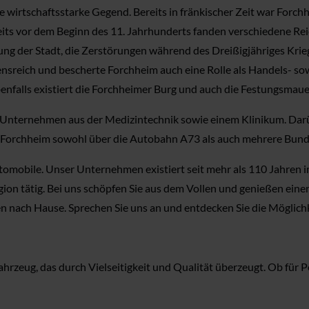
e wirtschaftsstarke Gegend. Bereits in fränkischer Zeit war Forc
reits vor dem Beginn des 11. Jahrhunderts fanden verschiedene Re
ng der Stadt, die Zerstörungen während des Dreißigjähriges Krieg
sreich und bescherte Forchheim auch eine Rolle als Handels- so
enfalls existiert die Forchheimer Burg und auch die Festungsmaue
n Unternehmen aus der Medizintechnik sowie einem Klinikum. Dar
 Forchheim sowohl über die Autobahn A73 als auch mehrere Bund
omobile. Unser Unternehmen existiert seit mehr als 110 Jahren im
on tätig. Bei uns schöpfen Sie aus dem Vollen und genießen einen
n nach Hause. Sprechen Sie uns an und entdecken Sie die Möglich
zeug, das durch Vielseitigkeit und Qualität überzeugt. Ob für Pe