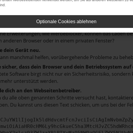
on dritten Werbetreibenden verwendet werden, um Sie auf anderen Webseiten zu ve
ind.
prüfe deine Firewall und deine Internetverbindung.
 andere Webseiten, zum Beispiel deine Suchmaschine?
Optionale Cookies ablehnen
e deine Browsererweiterungen.
e Erweiterungen, wie Werbeblocker, können das Laden besti
 anderen Browser oder in einem privaten Fenster?
e dein Gerät neu.
kann manchmal helfen, vorübergehende Probleme zu beheb
e sicher, dass dein Browser und dein Betriebssystem au
tete Software birgt nicht nur ein Sicherheitsrisiko, sonde
 mehr unterstützt werden.
e dich an den Webseitenbetreiber.
du alle oben genannten Schritte versucht hast, kontaktier
en. Du kannst uns diesen Text schicken, um uns bei der Fe
ICJuYW1lIjogIk5ldHdvcmtFcnJvciIsCiAgImNvbmZpZ
cmwiOiAiaHR0cHM6Ly9hcGkueC5ha3MtcHJvZC5hdWRhc
ZWhpY2xlcz93ZWJzaXRlPTYyMzQ5NWQzOGFlZWY5N2UyN