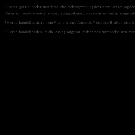
1
Ehemaliger Neupreis (Unverbindliche Preisempfehlung des Herstellers am Tag der 
Der errechnete Preisvorteil sowie die angegebene Ersparnis errechnet sich gegenü
2
Hierbei handelt es sich um ein Finanzierungs-Angebot. Preise sind Bruttopreise. I
3
Hierbei handelt es sich um ein Leasing-Angebot. Preise sind Bruttopreise. Irrtüme