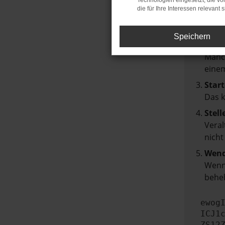
Technologien eingesetzt, die v
die für Ihre Interessen relevant s
Über
Laden
Speichern
Prüf
Manch
einem
Start
Das 
Stell
Veral
nicht
Wend
Wenn 
beheb
ewog
ICJ1
ZS12