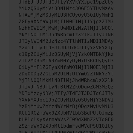
JTdEJTJDJTdCJTIyYXVkYXJpc19pZCUy
MiUzQSUyMjViODNlMzc3OGE5YTUyMzAy
NTAwMjMzMSUyMiU3RCUyQyU3QiUyMmF1
ZGFyaXNfaWQlMjIlM0ElMjI1YjgzZTM3
NzhhOWE1MjMwMjUwMDIzNzAlMjIlN0Ql
MkMlN0IlMjJhdWRhcmlzX2lkJTIyJTNB
JTIyNWI4M2UzNzc4YTlhNTIzMDI1MDAy
MzdiJTIyJTdEJTJDJTdCJTIyYXVkYXJp
c19pZCUyMiUzQSUyMjVjYzk0MTBkYjkz
ZTU2MDRhMTA0YmM0YyUyMiU3RCUyQyU3
QiUyMmF1ZGFyaXNfaWQlMjIlM0ElMjI1
ZDg0ODg2ZGI5M2U1NjU1YmQ2ZTNkYzYl
MjIlN0QlMkMlN0IlMjJhdWRhcmlzX2lk
JTIyJTNBJTIyNjBlN2ZkODgwZGM3MzQz
MDIxMzcyNDVjJTIyJTdEJTJDJTdCJTIy
YXVkYXJpc19pZCUyMiUzQSUyMjY3NDVi
MzBjMmUwZmYzNWYzMzBjODgzMyUyMiU3
RCU1RCZmaWx0ZXJbMV1bb3BdPUlOJmZp
bHRlclsyXVtmaWVsZF09dXNhZ2VTdGF0
ZSZmaWx0ZXJbMl1bdmFsdWVdPSU1QiUy
MlVTRUQlMjIlNUQmZmlsdGVyWzJdW29w