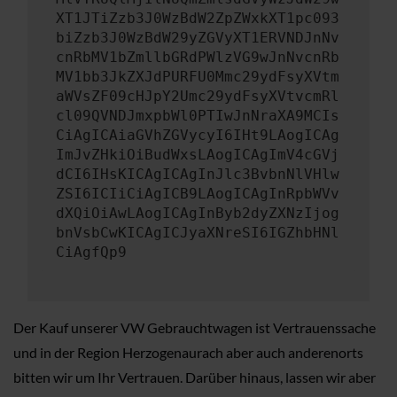
XT1JTiZzb3J0WzBdW2ZpZWxkXT1pc093
biZzb3J0WzBdW29yZGVyXT1ERVNDJnNv
cnRbMV1bZmllbGRdPWlzVG9wJnNvcnRb
MV1bb3JkZXJdPURFU0Mmc29ydFsyXVtm
aWVsZF09cHJpY2Umc29ydFsyXVtvcmRl
cl09QVNDJmxpbWl0PTIwJnNraXA9MCIs
CiAgICAiaGVhZGVycyI6IHt9LAogICAg
ImJvZHkiOiBudWxsLAogICAgImV4cGVj
dCI6IHsKICAgICAgInJlc3BvbnNlVHlw
ZSI6ICIiCiAgICB9LAogICAgInRpbWVv
dXQiOiAwLAogICAgInByb2dyZXNzIjog
bnVsbCwKICAgICJyaXNreSI6IGZhbHNl
CiAgfQp9
Der Kauf unserer VW Gebrauchtwagen ist Vertrauenssache
und in der Region Herzogenaurach aber auch anderenorts
bitten wir um Ihr Vertrauen. Darüber hinaus, lassen wir aber