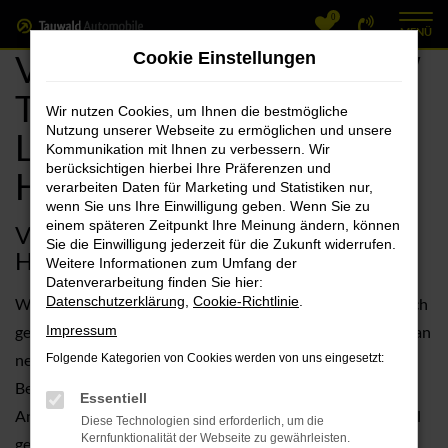
0
Zum
MENÜ
Hauptinhalt
VW Herzogenaurach, VW
Cookie Einstellungen
springen
Touran Angebote mit
Wir nutzen Cookies, um Ihnen die bestmögliche
Nutzung unserer Webseite zu ermöglichen und unsere
Lieferservice nach
Kommunikation mit Ihnen zu verbessern. Wir
berücksichtigen hierbei Ihre Präferenzen und
Herzogenaurach
verarbeiten Daten für Marketing und Statistiken nur,
wenn Sie uns Ihre Einwilligung geben. Wenn Sie zu
einem späteren Zeitpunkt Ihre Meinung ändern, können
VW Touran – die sehr gute Wahl für
Sie die Einwilligung jederzeit für die Zukunft widerrufen.
Herzogenaurach
Weitere Informationen zum Umfang der
Datenverarbeitung finden Sie hier:
Datenschutzerklärung
,
Cookie-Richtlinie
.
Wenn wir nach dem perfekten Fahrzeug für Herzogenaurach
gefragt werden, kann gut sein, dass wir Ihnen den VW Touran
Impressum
nennen. Davor steht jedoch ein ausführliches
Folgende Kategorien von Cookies werden von uns eingesetzt:
Beratungsgespräch, denn natürlich müssen wir Ihre
Essentiell
Anforderungen an Mobilität in Herzogenaurach erst einmal
Diese Technologien sind erforderlich, um die
Kernfunktionalität der Webseite zu gewährleisten.
genau kennen lernen. Im nächsten Schritt unterbreiten wir