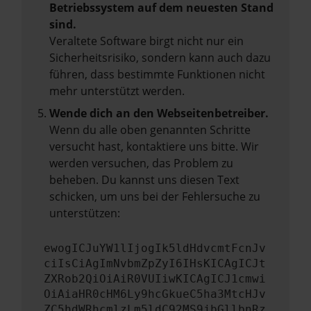
Betriebssystem auf dem neuesten Stand
sind.
Veraltete Software birgt nicht nur ein
Sicherheitsrisiko, sondern kann auch dazu
führen, dass bestimmte Funktionen nicht
mehr unterstützt werden.
Wende dich an den Webseitenbetreiber.
Wenn du alle oben genannten Schritte
versucht hast, kontaktiere uns bitte. Wir
werden versuchen, das Problem zu
beheben. Du kannst uns diesen Text
schicken, um uns bei der Fehlersuche zu
unterstützen:
ewogICJuYW1lIjogIk5ldHdvcmtFcnJv
ciIsCiAgImNvbmZpZyI6IHsKICAgICJt
ZXRob2QiOiAiR0VUIiwKICAgICJ1cmwi
OiAiaHR0cHM6Ly9hcGkueC5ha3MtcHJv
ZC5hdWRhcmlzLm5ldC92MS9jbGllbnRz