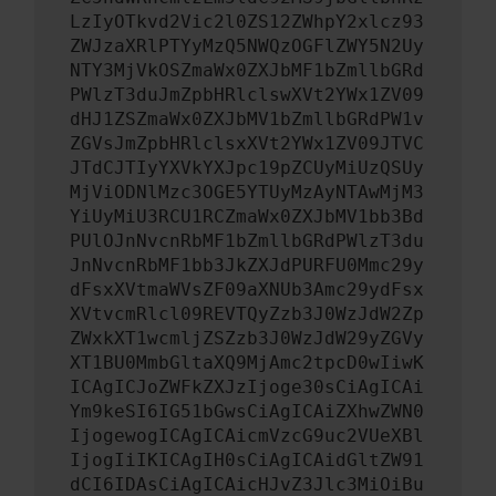
LzIyOTkvd2Vic2l0ZS12ZWhpY2xlcz93
ZWJzaXRlPTYyMzQ5NWQzOGFlZWY5N2Uy
NTY3MjVkOSZmaWx0ZXJbMF1bZmllbGRd
PWlzT3duJmZpbHRlclswXVt2YWx1ZV09
dHJ1ZSZmaWx0ZXJbMV1bZmllbGRdPW1v
ZGVsJmZpbHRlclsxXVt2YWx1ZV09JTVC
JTdCJTIyYXVkYXJpc19pZCUyMiUzQSUy
MjViODNlMzc3OGE5YTUyMzAyNTAwMjM3
YiUyMiU3RCU1RCZmaWx0ZXJbMV1bb3Bd
PUlOJnNvcnRbMF1bZmllbGRdPWlzT3du
JnNvcnRbMF1bb3JkZXJdPURFU0Mmc29y
dFsxXVtmaWVsZF09aXNUb3Amc29ydFsx
XVtvcmRlcl09REVTQyZzb3J0WzJdW2Zp
ZWxkXT1wcmljZSZzb3J0WzJdW29yZGVy
XT1BU0MmbGltaXQ9MjAmc2tpcD0wIiwK
ICAgICJoZWFkZXJzIjoge30sCiAgICAi
Ym9keSI6IG51bGwsCiAgICAiZXhwZWN0
IjogewogICAgICAicmVzcG9uc2VUeXBl
IjogIiIKICAgIH0sCiAgICAidGltZW91
dCI6IDAsCiAgICAicHJvZ3Jlc3MiOiBu