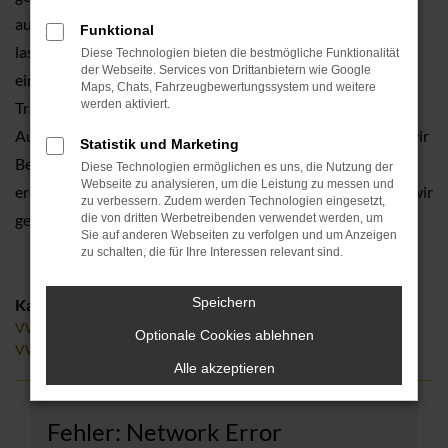
auf Basis unserer Erfahrung verschiedene Angebote und
Funktional
lassen Sie auf Wunsch gerne auch in einen VW Touran
Diese Technologien bieten die bestmögliche Funktionalität
der Webseite. Services von Drittanbietern wie Google
einsteigen. Was für unser Unternehmen spricht, ist die
Maps, Chats, Fahrzeugbewertungssystem und weitere
werden aktiviert.
Tradition. Seit mehr als 110 Jahren existiert Tauwald
Automobile bereits und entsprechend kompetent führen wir
Statistik und Marketing
Beratungen durch. Ebenfalls profitieren Sie von unseren
Diese Technologien ermöglichen es uns, die Nutzung der
Webseite zu analysieren, um die Leistung zu messen und
erstklassigen Einkaufskonditionen und Preisvorteilen, die wir
zu verbessern. Zudem werden Technologien eingesetzt,
gerne an Sie weiterreichen.
die von dritten Werbetreibenden verwendet werden, um
Sie auf anderen Webseiten zu verfolgen und um Anzeigen
zu schalten, die für Ihre Interessen relevant sind.
Speichern
Kategorie
VW Touran Tageszulassung Herzogenaurach
Optionale Cookies ablehnen
VW Touran Gebrauchtwagen Herzogenaurach
Alle akzeptieren
Fehler: Network Error