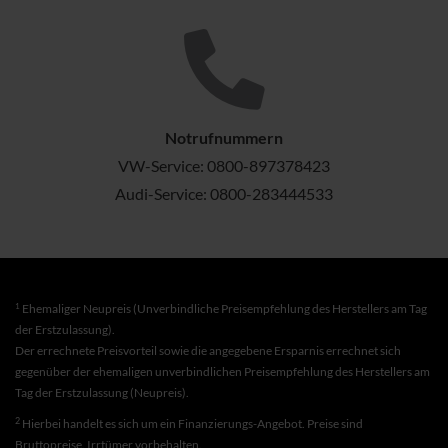
Notrufnummern
VW-Service:
0800-897378423
Audi-Service:
0800-283444533
1
Ehemaliger Neupreis (Unverbindliche Preisempfehlung des Herstellers am Tag
der Erstzulassung).
Der errechnete Preisvorteil sowie die angegebene Ersparnis errechnet sich
gegenüber der ehemaligen unverbindlichen Preisempfehlung des Herstellers am
Tag der Erstzulassung (Neupreis).
2
Hierbei handelt es sich um ein Finanzierungs-Angebot. Preise sind
Bruttopreise. Irrtümer vorbehalten.