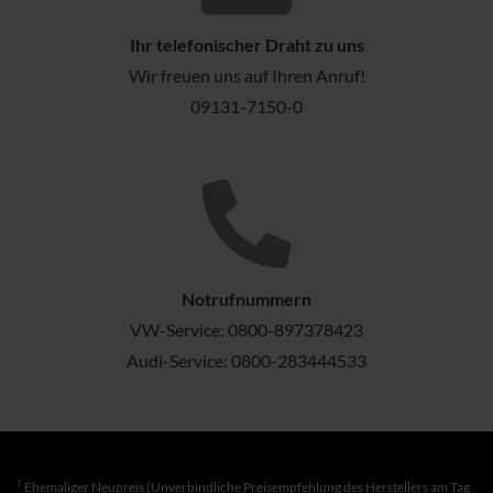
Ihr telefonischer Draht zu uns
Wir freuen uns auf Ihren Anruf!
09131-7150-0
Notrufnummern
VW-Service:
0800-897378423
Audi-Service:
0800-283444533
1
Ehemaliger Neupreis (Unverbindliche Preisempfehlung des Herstellers am Tag