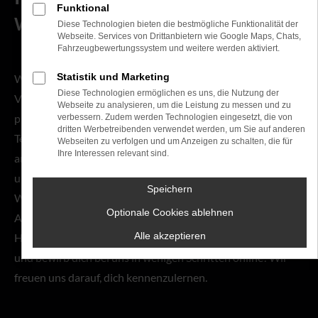
Funktional
Werde Teil unseres Teams!
Diese Technologien bieten die bestmögliche Funktionalität der
Webseite. Services von Drittanbietern wie Google Maps, Chats,
Fahrzeugbewertungssystem und weitere werden aktiviert.
Statistik und Marketing
Wir bei Tauwald Automobile sind seit über 100 Jahren
Diese Technologien ermöglichen es uns, die Nutzung der
Volkswagen und Audi Partner in Erlangen. Dabei
Webseite zu analysieren, um die Leistung zu messen und zu
profitieren wir von fundierter Expertise, hochmoderner
verbessern. Zudem werden Technologien eingesetzt, die von
dritten Werbetreibenden verwendet werden, um Sie auf anderen
Technik und einem einzigartigen Team: Unsere Spezialisten
Webseiten zu verfolgen und um Anzeigen zu schalten, die für
Ihre Interessen relevant sind.
arbeiten Hand in Hand mit Quereinsteigern, Auszubildenen
und jungen Menschen, die gerade erst ihre Karriere starten.
Speichern
Wir ziehen gemeinsam an einem Strang - egal ob bei der
Optionale Cookies ablehnen
Arbeit, bei gemeinsamen Events oder bei den kleinen
Alle akzeptieren
Herausforderungen des Alltags! Nutze jetzt deine Chance
und bewirb dich bei uns in wenigen Schritten online! Wir
freuen uns darauf, dich kennenzulernen.