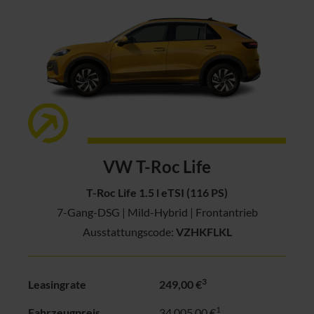
VW T-Roc Life
T-Roc Life 1.5 l eTSI (116 PS)
7-Gang-DSG | Mild-Hybrid | Frontantrieb
Ausstattungscode:
VZHKFLKL
3
Leasingrate
249,00 €
1
Fahrzeugpreis
34.005,00 €