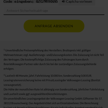
🔊 Captcha vorlesen
ANFRAGE ABSENDEN
1
Unverbindliche Preisempfehlung des Herstellers. Bruttopreis inkl. gültiger
Mehrwertsteuer, zzgl. Auslieferungs- undZulassungskosten. Die Zulassung ist nicht Teil
des Vertrages. Die kostenpflichtige Zulassung des Fahrzeuges kann durch
IhrenVolkswagen Partner oder durch Sie bei der zuständigen Zulassungsbehörde
erfolgen.
3
Laufzeit 48 Monate, jährl. Fahrleistung 10.000 km, Sonderzahlung 0,00 EUR,
Leasingratenversicherung keine mit PrivatLeasingder Volkswagen Leasing (Bonität
vorausgesetzt).
Die Höhe der monatlichen Rate ist abhängig von Sonderzahlung, jährlicher Fahrleistung
und Laufzeit sowie ggf. ausgewähltenDienstleistungen.
Ein unverbindliches Leasingangebot der Volkswagen Leasing GmbH, Gifhorner Str. 57,
38112 Braunschweig. Das Angebotrichtet sich an Einzelabnehmer. Die Berechnung
basiert auf derzeit gültigen Konditionen. Für ein individuelles Angebot wendenSie sich