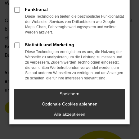
Wartezeiten.
Funktional
Diese Technologien bieten die bestmögliche Funktionalität
Ob für
Privatkunden
oder
Unternehmen
: Unsere VW SUVs
der Webseite. Services von Drittanbietern wie Google
Maps, Chats, Fahrzeugbewertungssystem und weitere
bieten modernes Design, neueste Assistenzsysteme und
werden aktiviert.
effiziente Motoren. Profitieren Sie von großzügigem Platz,
Statistik und Marketing
Komfort und Vielseitigkeit – perfekt für Stadt, Familie oder
Diese Technologien ermöglichen es uns, die Nutzung der
Business.
Webseite zu analysieren, um die Leistung zu messen und
zu verbessern. Zudem werden Technologien eingesetzt,
die von dritten Werbetreibenden verwendet werden, um
Sichern Sie sich jetzt Ihren VW T-Roc oder Tiguan und
Sie auf anderen Webseiten zu verfolgen und um Anzeigen
zu schalten, die für Ihre Interessen relevant sind.
erleben Sie unbeschwertes SUV-Fahren – sofort,
unkompliziert, zuverlässig und ohne Sonderzahlung!
Speichern
Optionale Cookies ablehnen
JETZT ANFRAGEN
Alle akzeptieren