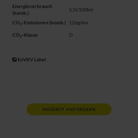
Energieverbrauch
5,5l/100km
(komb.)
CO
-Emissionen (komb.)
126g/km
2
CO
-Klasse
D
2
EnVKV Label
ANGEBOT ANFORDERN