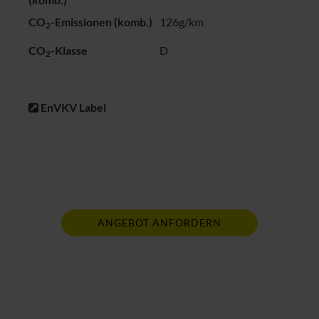
CO
-Emissionen (komb.)
126g/km
2
CO
-Klasse
D
2
EnVKV Label
ANGEBOT ANFORDERN