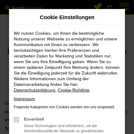
0
Zum
MENÜ
Hauptinhalt
Cookie Einstellungen
springen
Mit dem SUV in den
Wir nutzen Cookies, um Ihnen die bestmögliche
Sommer starten
Nutzung unserer Webseite zu ermöglichen und unsere
Kommunikation mit Ihnen zu verbessern. Wir
Für Privat und Gewerbe – Jetzt Ihren
berücksichtigen hierbei Ihre Präferenzen und
verarbeiten Daten für Marketing und Statistiken nur,
VW günstig leasen, ganz ohne
wenn Sie uns Ihre Einwilligung geben. Wenn Sie zu
einem späteren Zeitpunkt Ihre Meinung ändern, können
Sonderzahlung!
Sie die Einwilligung jederzeit für die Zukunft widerrufen.
Weitere Informationen zum Umfang der
Datenverarbeitung finden Sie hier:
Datenschutzerklärung
,
Cookie-Richtlinie
.
Impressum
Sie suchen einen SUV, der
Flexibilität, Komfort und
Folgende Kategorien von Cookies werden von uns eingesetzt:
modernen Fahrspaß
bietet? Entdecken Sie unsere aktuellen
Essentiell
VW T-Roc
und
Tiguan
als sofort verfügbare Modelle mit
Diese Technologien sind erforderlich, um die
Top-Konditionen
und
sofort verfügbar
, ohne lange
Kernfunktionalität der Webseite zu gewährleisten.