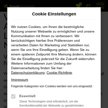
0
Zum
MENÜ
Hauptinhalt
VW Nürnberg, VW Golf
Cookie Einstellungen
springen
Angebote mit
Wir nutzen Cookies, um Ihnen die bestmögliche
Nutzung unserer Webseite zu ermöglichen und unsere
Lieferservice nach
Kommunikation mit Ihnen zu verbessern. Wir
berücksichtigen hierbei Ihre Präferenzen und
Nürnberg
verarbeiten Daten für Marketing und Statistiken nur,
wenn Sie uns Ihre Einwilligung geben. Wenn Sie zu
einem späteren Zeitpunkt Ihre Meinung ändern, können
VW Golf – die sehr gute Wahl für
Sie die Einwilligung jederzeit für die Zukunft widerrufen.
Nürnberg
Weitere Informationen zum Umfang der
Datenverarbeitung finden Sie hier:
Datenschutzerklärung
,
Cookie-Richtlinie
.
Wenn wir nach dem perfekten Fahrzeug für Nürnberg gefragt
werden, kann gut sein, dass wir Ihnen den VW Golf nennen.
Impressum
Davor steht jedoch ein ausführliches Beratungsgespräch,
Folgende Kategorien von Cookies werden von uns eingesetzt:
denn natürlich müssen wir Ihre Anforderungen an Mobilität
Essentiell
in Nürnberg erst einmal genau kennen lernen. Im nächsten
Diese Technologien sind erforderlich, um die
Kernfunktionalität der Webseite zu gewährleisten.
Schritt unterbreiten wir auf Basis unserer Erfahrung