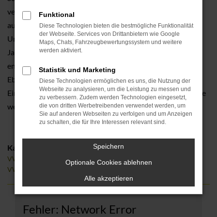
verschiedene Angebote und lassen Sie auf Wunsch gerne
Funktional
auch in einen VW Golf einsteigen. Was für unser
Diese Technologien bieten die bestmögliche Funktionalität
der Webseite. Services von Drittanbietern wie Google
Unternehmen spricht, ist die Tradition. Seit mehr als 110
Maps, Chats, Fahrzeugbewertungssystem und weitere
werden aktiviert.
Jahren existiert Tauwald Automobile bereits und
entsprechend kompetent führen wir Beratungen durch.
Statistik und Marketing
Ebenfalls profitieren Sie von unseren erstklassigen
Diese Technologien ermöglichen es uns, die Nutzung der
Webseite zu analysieren, um die Leistung zu messen und
Einkaufskonditionen und Preisvorteilen, die wir gerne an Sie
zu verbessern. Zudem werden Technologien eingesetzt,
weiterreichen.
die von dritten Werbetreibenden verwendet werden, um
Sie auf anderen Webseiten zu verfolgen und um Anzeigen
zu schalten, die für Ihre Interessen relevant sind.
Speichern
Kategorie
VW Golf Gebrauchtwagen Nürnberg
Optionale Cookies ablehnen
VW Golf Jahreswagen Nürnberg
Alle akzeptieren
Fehler: Network Error