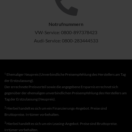
Notrufnummern
VW-Service:
0800-897378423
Audi-Service:
0800-283444533
1
Ehemaliger Neupreis (Unverbindliche Preisempfehlung des Herstellers am Tag
der Erstzulassung).
Der errechnete Preisvorteil sowie die angegebene Ersparnis errechnet sich
gegenüber der ehemaligen unverbindlichen Preisempfehlung des Herstellers am
Tag der Erstzulassung (Neupreis).
2
Hierbei handelt es sich um ein Finanzierungs-Angebot. Preise sind
Bruttopreise. Irrtümer vorbehalten.
3
Hierbei handelt es sich um ein Leasing-Angebot. Preise sind Bruttopreise.
Irrtümer vorbehalten.