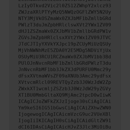
LzIyOTkvd2Vic2l0ZS12ZWhpY2xlcz93
ZWJzaXRlPTYyMzQ5NWQzOGFlZWY5N2Uy
NTY3MjVkOSZmaWx0ZXJbMF1bZmllbGRd
PWlzT3duJmZpbHRlclswXVt2YWx1ZV09
dHJ1ZSZmaWx0ZXJbMV1bZmllbGRdPW1v
ZGVsJmZpbHRlclsxXVt2YWx1ZV09JTVC
JTdCJTIyYXVkYXJpc19pZCUyMiUzQSUy
MjVhNWNhMzE5ZDA0Y2E5MDg5NDViYjUx
OSUyMiU3RCU1RCZmaWx0ZXJbMV1bb3Bd
PUlOJnNvcnRbMF1bZmllbGRdPWlzT3du
JnNvcnRbMF1bb3JkZXJdPURFU0Mmc29y
dFsxXVtmaWVsZF09aXNUb3Amc29ydFsx
XVtvcmRlcl09REVTQyZzb3J0WzJdW2Zp
ZWxkXT1wcmljZSZzb3J0WzJdW29yZGVy
XT1BU0MmbGltaXQ9MjAmc2tpcD0wIiwK
ICAgICJoZWFkZXJzIjoge30sCiAgICAi
Ym9keSI6IG51bGwsCiAgICAiZXhwZWN0
IjogewogICAgICAicmVzcG9uc2VUeXBl
IjogIiIKICAgIH0sCiAgICAidGltZW91
dCI6IDAsCiAgICAicHJvZ3Jlc3MiOiBu