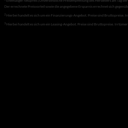
Ehemaliger Neupreis (Unverbindliche Preisempfehlung des Herstellers am Tag der 
Der errechnete Preisvorteil sowie die angegebene Ersparnis errechnet sich gegenü
2
Hierbei handelt es sich um ein Finanzierungs-Angebot. Preise sind Bruttopreise. I
3
Hierbei handelt es sich um ein Leasing-Angebot. Preise sind Bruttopreise. Irrtüme