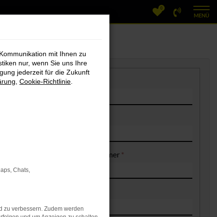
0
MENÜ
 Kommunikation mit Ihnen zu
stiken nur, wenn Sie uns Ihre
ung jederzeit für die Zukunft
Nachname
*
ärung
,
Cookie-Richtlinie
.
Mobilfunknummer
*
Maps, Chats,
nd zu verbessern. Zudem werden