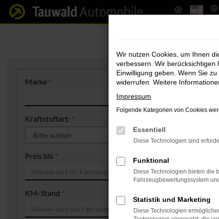
Zum
Hauptinhalt
springen
Wir nutzen Cookies, um Ihnen d
verbessern. Wir berücksichtigen 
Einwilligung geben. Wenn Sie zu 
Marke
*
Modell
*
widerrufen. Weitere Information
Impressum
Folgende Kategorien von Cookies werd
Kraftstoffart:
*
Getriebe:
*
Essentiell
Diese Technologien sind erforde
Preis bis
*
Mtl. Rate (ca
Funktional
Diese Technologien bieten die b
Fahrzeugbewertungssystem und w
KM-Stand
*
EZ oder Bau
Statistik und Marketing
Diese Technologien ermöglichen