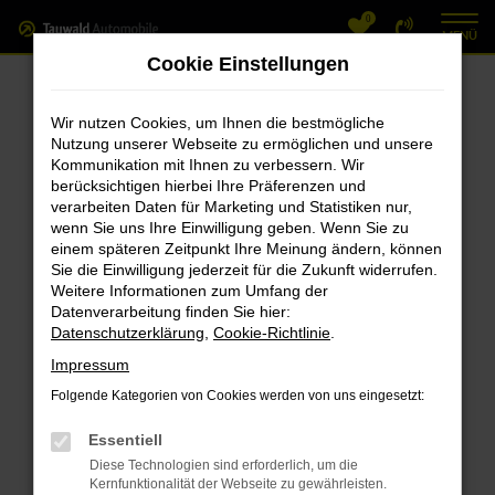
0
Zum
MENÜ
Hauptinhalt
Cookie Einstellungen
springen
Fehler: Network Error
Wir nutzen Cookies, um Ihnen die bestmögliche
Nutzung unserer Webseite zu ermöglichen und unsere
Beim Laden ist ein Fehler aufgetreten.
Kommunikation mit Ihnen zu verbessern. Wir
Hier sind ein paar Tipps, die dir helfen können:
berücksichtigen hierbei Ihre Präferenzen und
verarbeiten Daten für Marketing und Statistiken nur,
Überprüfe deine Firewall und deine
wenn Sie uns Ihre Einwilligung geben. Wenn Sie zu
einem späteren Zeitpunkt Ihre Meinung ändern, können
Internetverbindung.
Sie die Einwilligung jederzeit für die Zukunft widerrufen.
Laden andere Webseiten, zum Beispiel
Weitere Informationen zum Umfang der
deine Suchmaschine?
Datenverarbeitung finden Sie hier:
Datenschutzerklärung
,
Cookie-Richtlinie
.
Prüfe deine Browsererweiterungen.
Manche Erweiterungen, wie Werbeblocker,
Impressum
können das Laden bestimmter Seiten
Folgende Kategorien von Cookies werden von uns eingesetzt:
verhindern. Funktioniert die Seite in einem
Essentiell
anderen Browser oder in einem privaten
Diese Technologien sind erforderlich, um die
Fenster?
Kernfunktionalität der Webseite zu gewährleisten.