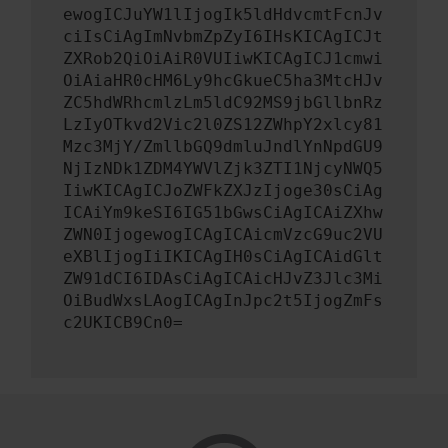
ewogICJuYW1lIjogIk5ldHdvcmtFcnJv
ciIsCiAgImNvbmZpZyI6IHsKICAgICJt
ZXRob2QiOiAiR0VUIiwKICAgICJ1cmwi
OiAiaHR0cHM6Ly9hcGkueC5ha3MtcHJv
ZC5hdWRhcmlzLm5ldC92MS9jbGllbnRz
LzIyOTkvd2Vic2l0ZS12ZWhpY2xlcy81
Mzc3MjY/ZmllbGQ9dmluJndlYnNpdGU9
NjIzNDk1ZDM4YWVlZjk3ZTI1NjcyNWQ5
IiwKICAgICJoZWFkZXJzIjoge30sCiAg
ICAiYm9keSI6IG51bGwsCiAgICAiZXhw
ZWN0IjogewogICAgICAicmVzcG9uc2VU
eXBlIjogIiIKICAgIH0sCiAgICAidGlt
ZW91dCI6IDAsCiAgICAicHJvZ3Jlc3Mi
OiBudWxsLAogICAgInJpc2t5IjogZmFs
c2UKICB9Cn0=