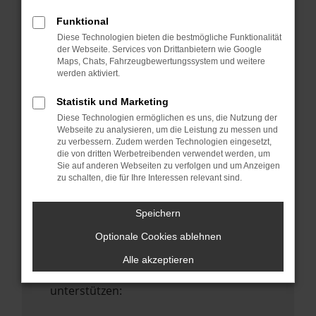
Starte dein Gerät neu.
Funktional
Das kann manchmal helfen,
Diese Technologien bieten die bestmögliche Funktionalität
vorübergehende Probleme zu beheben.
der Webseite. Services von Drittanbietern wie Google
Maps, Chats, Fahrzeugbewertungssystem und weitere
Stelle sicher, dass dein Browser und dein
werden aktiviert.
Betriebssystem auf dem neuesten Stand
sind.
Statistik und Marketing
Veraltete Software birgt nicht nur ein
Diese Technologien ermöglichen es uns, die Nutzung der
Sicherheitsrisiko, sondern kann auch dazu
Webseite zu analysieren, um die Leistung zu messen und
zu verbessern. Zudem werden Technologien eingesetzt,
führen, dass bestimmte Funktionen nicht
die von dritten Werbetreibenden verwendet werden, um
mehr unterstützt werden.
Sie auf anderen Webseiten zu verfolgen und um Anzeigen
zu schalten, die für Ihre Interessen relevant sind.
Wende dich an den Webseitenbetreiber.
Wenn du alle oben genannten Schritte
Speichern
versucht hast, kontaktiere uns bitte. Wir
Optionale Cookies ablehnen
werden versuchen, das Problem zu
beheben. Du kannst uns diesen Text
Alle akzeptieren
schicken, um uns bei der Fehlersuche zu
unterstützen: