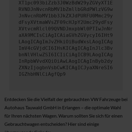
XT1pc093biZzb3J0WzBdW29yZGVyXT1E
RVNDJnNvcnRbMV1bZmllbGRdPWlzVG9w
JnNvcnRbMV1bb3JkZXJdPURFU0Mmc29y
dFsyXVtmaWVsZF09cHJpY2Umc29ydFsy
XVtvcmRlcl09QVNDJmxpbWl0PTIwJnNr
aXA9MCIsCiAgICAiaGVhZGVycyI6IHt9
LAogICAgImJvZHkiOiBudWxsLAogICAg
ImV4cGVjdCI6IHsKICAgICAgInJlc3Bv
bnNlVHlwZSI6ICIiCiAgICB9LAogICAg
InRpbWVvdXQiOiAwLAogICAgInByb2dy
ZXNzIjogbnVsbCwKICAgICJyaXNreSI6
IGZhbHNlCiAgfQp9
Entdecken Sie die Vielfalt der gebrauchten VW Fahrzeuge bei
Autohaus Tauwald GmbH in Erlangen – die optimale Wahl
für Ihren nächsten Wagen. Warum sollten Sie sich für einen
Gebrauchtwagen entscheiden? Hier sind einige