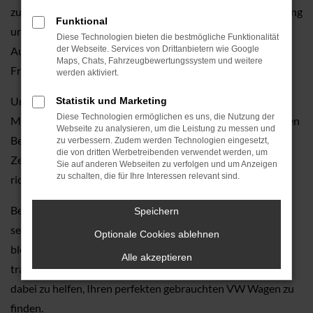
zusätzliche Services speziell für VW-Fahrzeuge. Von Wartung
Funktional
und Inspektionen bis hin zu individuellen
Diese Technologien bieten die bestmögliche Funktionalität
Ausstattungsoptionen – wir sorgen dafür, dass Sie lange
der Webseite. Services von Drittanbietern wie Google
Maps, Chats, Fahrzeugbewertungssystem und weitere
Freude an Ihrem gebrauchten VW Fahrzeug haben.
werden aktiviert.
Unser Sortiment umfasst eine große Auswahl an aktuellen
Statistik und Marketing
Diese Technologien ermöglichen es uns, die Nutzung der
Modellen als Gebrauchtwagen, die Sie bei einer persönlichen
Webseite zu analysieren, um die Leistung zu messen und
Beratung vor Ort kennenlernen können. Wir nehmen uns
zu verbessern. Zudem werden Technologien eingesetzt,
die von dritten Werbetreibenden verwendet werden, um
Zeit für Ihre Fragen und Anliegen, damit Sie sicher die
Sie auf anderen Webseiten zu verfolgen und um Anzeigen
zu schalten, die für Ihre Interessen relevant sind.
richtige Entscheidung treffen können.
Besuchen Sie Autohaus Tauwald GmbH und erleben Sie
Speichern
selbst, warum unsere Kunden uns seit Generationen treu
Optionale Cookies ablehnen
bleiben. Wir freuen uns darauf, Sie in unserem
Alle akzeptieren
traditionsreichen Autohaus begrüßen zu dürfen und Ihnen
dabei zu helfen, Ihren perfekten gebrauchten VW Wagen zu
finden.