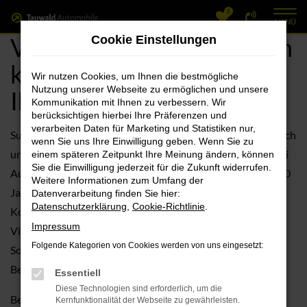
0
Zum
MENÜ
Hauptinhalt
VW Golf Gebrauchtwagen
Cookie Einstellungen
springen
kaufen, finanzieren bei
Wir nutzen Cookies, um Ihnen die bestmögliche
Nutzung unserer Webseite zu ermöglichen und unsere
Ihrem VW Händler
Kommunikation mit Ihnen zu verbessern. Wir
berücksichtigen hierbei Ihre Präferenzen und
verarbeiten Daten für Marketing und Statistiken nur,
Suchen Sie nach einem neuen Fahrzeug? Dann sollten Sie sich
wenn Sie uns Ihre Einwilligung geben. Wenn Sie zu
unbedingt die Auswahl an gebrauchten VW Fahrzeugen bei
einem späteren Zeitpunkt Ihre Meinung ändern, können
Sie die Einwilligung jederzeit für die Zukunft widerrufen.
Autohaus Tauwald GmbH genauer anschauen. Mit über 100
Weitere Informationen zum Umfang der
Jahren Erfahrung im Automobilsektor stehen wir für
Datenverarbeitung finden Sie hier:
Datenschutzerklärung
,
Cookie-Richtlinie
.
Kompetenz und erstklassigen Service. Entdecken Sie die
Impressum
Vielfalt der gebrauchten VW Fahrzeuge in unserem
Folgende Kategorien von Cookies werden von uns eingesetzt:
Sortiment und lassen Sie sich von unserer umfassenden
Beratung überzeugen.
Essentiell
Diese Technologien sind erforderlich, um die
Bei uns erhalten Sie nicht nur Ihr Traumauto, sondern auch
Kernfunktionalität der Webseite zu gewährleisten.