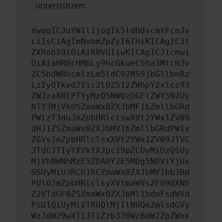
unterstützen:
ewogICJuYW1lIjogIk5ldHdvcmtFcnJv
ciIsCiAgImNvbmZpZyI6IHsKICAgICJt
ZXRob2QiOiAiR0VUIiwKICAgICJ1cmwi
OiAiaHR0cHM6Ly9hcGkueC5ha3MtcHJv
ZC5hdWRhcmlzLm5ldC92MS9jbGllbnRz
LzIyOTkvd2Vic2l0ZS12ZWhpY2xlcz93
ZWJzaXRlPTYyMzQ5NWQzOGFlZWY5N2Uy
NTY3MjVkOSZmaWx0ZXJbMF1bZmllbGRd
PWlzT3duJmZpbHRlclswXVt2YWx1ZV09
dHJ1ZSZmaWx0ZXJbMV1bZmllbGRdPW1v
ZGVsJmZpbHRlclsxXVt2YWx1ZV09JTVC
JTdCJTIyYXVkYXJpc19pZCUyMiUzQSUy
MjVhNWNhMzE5ZDA0Y2E5MDg5NDViYjUx
OSUyMiU3RCU1RCZmaWx0ZXJbMV1bb3Bd
PUlOJmZpbHRlclsyXVtmaWVsZF09dXNh
Z2VTdGF0ZSZmaWx0ZXJbMl1bdmFsdWVd
PSU1QiUyMlVTRUQlMjIlNUQmZmlsdGVy
WzJdW29wXT1JTiZzb3J0WzBdW2ZpZWxk