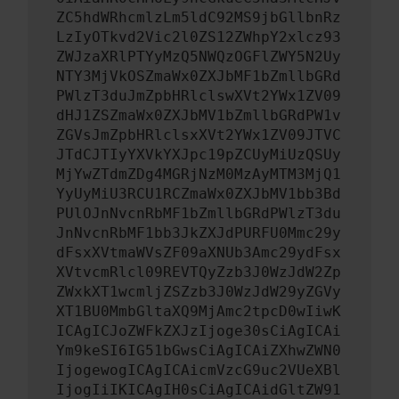
ZC5hdWRhcmlzLm5ldC92MS9jbGllbnRz
LzIyOTkvd2Vic2l0ZS12ZWhpY2xlcz93
ZWJzaXRlPTYyMzQ5NWQzOGFlZWY5N2Uy
NTY3MjVkOSZmaWx0ZXJbMF1bZmllbGRd
PWlzT3duJmZpbHRlclswXVt2YWx1ZV09
dHJ1ZSZmaWx0ZXJbMV1bZmllbGRdPW1v
ZGVsJmZpbHRlclsxXVt2YWx1ZV09JTVC
JTdCJTIyYXVkYXJpc19pZCUyMiUzQSUy
MjYwZTdmZDg4MGRjNzM0MzAyMTM3MjQ1
YyUyMiU3RCU1RCZmaWx0ZXJbMV1bb3Bd
PUlOJnNvcnRbMF1bZmllbGRdPWlzT3du
JnNvcnRbMF1bb3JkZXJdPURFU0Mmc29y
dFsxXVtmaWVsZF09aXNUb3Amc29ydFsx
XVtvcmRlcl09REVTQyZzb3J0WzJdW2Zp
ZWxkXT1wcmljZSZzb3J0WzJdW29yZGVy
XT1BU0MmbGltaXQ9MjAmc2tpcD0wIiwK
ICAgICJoZWFkZXJzIjoge30sCiAgICAi
Ym9keSI6IG51bGwsCiAgICAiZXhwZWN0
IjogewogICAgICAicmVzcG9uc2VUeXBl
IjogIiIKICAgIH0sCiAgICAidGltZW91