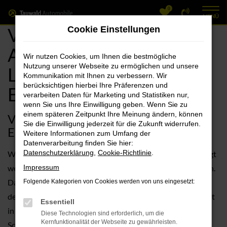
0
Zum
MENÜ
Hauptinhalt
VW Erlangen, VW Taigo
Cookie Einstellungen
springen
Angebote mit
Wir nutzen Cookies, um Ihnen die bestmögliche
Nutzung unserer Webseite zu ermöglichen und unsere
Lieferservice nach
Kommunikation mit Ihnen zu verbessern. Wir
berücksichtigen hierbei Ihre Präferenzen und
Erlangen
verarbeiten Daten für Marketing und Statistiken nur,
wenn Sie uns Ihre Einwilligung geben. Wenn Sie zu
einem späteren Zeitpunkt Ihre Meinung ändern, können
VW Taigo – die sehr gute Wahl für
Sie die Einwilligung jederzeit für die Zukunft widerrufen.
Erlangen
Weitere Informationen zum Umfang der
Datenverarbeitung finden Sie hier:
Datenschutzerklärung
,
Cookie-Richtlinie
.
Wenn wir nach dem perfekten Fahrzeug für Erlangen gefragt
werden, kann gut sein, dass wir Ihnen den VW Taigo nennen.
Impressum
Davor steht jedoch ein ausführliches Beratungsgespräch,
Folgende Kategorien von Cookies werden von uns eingesetzt:
denn natürlich müssen wir Ihre Anforderungen an Mobilität
Essentiell
in Erlangen erst einmal genau kennen lernen. Im nächsten
Diese Technologien sind erforderlich, um die
Kernfunktionalität der Webseite zu gewährleisten.
Schritt unterbreiten wir auf Basis unserer Erfahrung