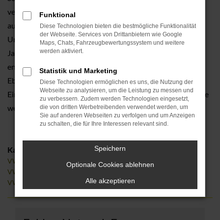
verschiedene Angebote und lassen Sie auf Wunsch gerne
Funktional
auch in einen VW Taigo einsteigen. Was für unser
Diese Technologien bieten die bestmögliche Funktionalität
der Webseite. Services von Drittanbietern wie Google
Unternehmen spricht, ist die Tradition. Seit mehr als 110
Maps, Chats, Fahrzeugbewertungssystem und weitere
werden aktiviert.
Jahren existiert Tauwald Automobile bereits und
entsprechend kompetent führen wir Beratungen durch.
Statistik und Marketing
Ebenfalls profitieren Sie von unseren erstklassigen
Diese Technologien ermöglichen es uns, die Nutzung der
Webseite zu analysieren, um die Leistung zu messen und
Einkaufskonditionen und Preisvorteilen, die wir gerne an Sie
zu verbessern. Zudem werden Technologien eingesetzt,
weiterreichen.
die von dritten Werbetreibenden verwendet werden, um
Sie auf anderen Webseiten zu verfolgen und um Anzeigen
zu schalten, die für Ihre Interessen relevant sind.
Speichern
Kategorie
VW Taigo Erlangen
Optionale Cookies ablehnen
VW Taigo Gebrauchtwagen Erlangen
Alle akzeptieren
VW Taigo Tageszulassung Erlangen