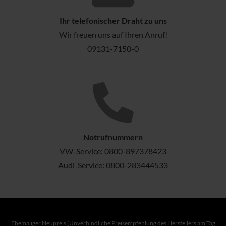
Ihr telefonischer Draht zu uns
Wir freuen uns auf Ihren Anruf!
09131-7150-0
Notrufnummern
VW-Service:
0800-897378423
Audi-Service:
0800-283444533
1
Ehemaliger Neupreis (Unverbindliche Preisempfehlung des Herstellers am Tag