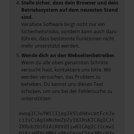
Stelle sicher, dass dein Browser und dein
Betriebssystem auf dem neuesten Stand
sind.
Veraltete Software birgt nicht nur ein
Sicherheitsrisiko, sondern kann auch dazu
führen, dass bestimmte Funktionen nicht
mehr unterstützt werden.
Wende dich an den Webseitenbetreiber.
Wenn du alle oben genannten Schritte
versucht hast, kontaktiere uns bitte. Wir
werden versuchen, das Problem zu
beheben. Du kannst uns diesen Text
schicken, um uns bei der Fehlersuche zu
unterstützen:
ewogICJuYW1lIjogIk5ldHdvcmtFcnJv
ciIsCiAgImNvbmZpZyI6IHsKICAgICJt
ZXRob2QiOiAiR0VUIiwKICAgICJ1cmwi
OiAiaHR0cHM6Ly9hcGkueC5ha3MtcHJv