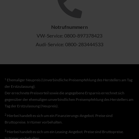
Notrufnummern
VW-Service:
0800-897378423
Audi-Service:
0800-283444533
1
Ehemaliger Neupreis (Unverbindliche Preisempfehlung des Herstellers am Tag
der Erstzulassung).
Der errechnete Preisvorteil sowie die angegebene Ersparnis errechnet sich
gegenüber der ehemaligen unverbindlichen Preisempfehlung des Herstellers am
Tag der Erstzulassung (Neupreis).
2
Hierbei handelt es sich um ein Finanzierungs-Angebot. Preise sind
Bruttopreise. Irrtümer vorbehalten.
3
Hierbei handelt es sich um ein Leasing-Angebot. Preise sind Bruttopreise.
Irrtümer vorbehalten.