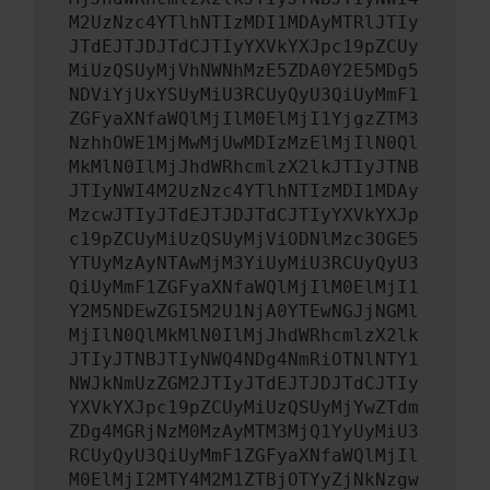
M2UzNzc4YTlhNTIzMDI1MDAyMTRlJTIy
JTdEJTJDJTdCJTIyYXVkYXJpc19pZCUy
MiUzQSUyMjVhNWNhMzE5ZDA0Y2E5MDg5
NDViYjUxYSUyMiU3RCUyQyU3QiUyMmF1
ZGFyaXNfaWQlMjIlM0ElMjI1YjgzZTM3
NzhhOWE1MjMwMjUwMDIzMzElMjIlN0Ql
MkMlN0IlMjJhdWRhcmlzX2lkJTIyJTNB
JTIyNWI4M2UzNzc4YTlhNTIzMDI1MDAy
MzcwJTIyJTdEJTJDJTdCJTIyYXVkYXJp
c19pZCUyMiUzQSUyMjViODNlMzc3OGE5
YTUyMzAyNTAwMjM3YiUyMiU3RCUyQyU3
QiUyMmF1ZGFyaXNfaWQlMjIlM0ElMjI1
Y2M5NDEwZGI5M2U1NjA0YTEwNGJjNGMl
MjIlN0QlMkMlN0IlMjJhdWRhcmlzX2lk
JTIyJTNBJTIyNWQ4NDg4NmRiOTNlNTY1
NWJkNmUzZGM2JTIyJTdEJTJDJTdCJTIy
YXVkYXJpc19pZCUyMiUzQSUyMjYwZTdm
ZDg4MGRjNzM0MzAyMTM3MjQ1YyUyMiU3
RCUyQyU3QiUyMmF1ZGFyaXNfaWQlMjIl
M0ElMjI2MTY4M2M1ZTBjOTYyZjNkNzgw