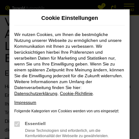
0
Zum
MENÜ
Hauptinhalt
VW Erlangen, VW
Cookie Einstellungen
springen
Angebote mit
Wir nutzen Cookies, um Ihnen die bestmögliche
Nutzung unserer Webseite zu ermöglichen und unsere
Lieferservice nach
Kommunikation mit Ihnen zu verbessern. Wir
berücksichtigen hierbei Ihre Präferenzen und
Erlangen
verarbeiten Daten für Marketing und Statistiken nur,
wenn Sie uns Ihre Einwilligung geben. Wenn Sie zu
einem späteren Zeitpunkt Ihre Meinung ändern, können
Ein VW passt zu Ihnen und zu Erlangen
Sie die Einwilligung jederzeit für die Zukunft widerrufen.
Weitere Informationen zum Umfang der
Haben Sie schon einmal über einen VW für Ihre Mobilität in
Datenverarbeitung finden Sie hier:
Datenschutzerklärung
,
Cookie-Richtlinie
.
Erlangen und Umgebung nachgedacht? Dann können wir
Impressum
Ihnen nur dazu raten. Der Grund liegt in der enormen
Folgende Kategorien von Cookies werden von uns eingesetzt:
Tradition und der herausragenden Verarbeitungsqualität.
Diese Fahrzeuge sind gebaut, um lange zu halten und Ihnen
Essentiell
die Wege in Erlangen merklich zu erleichtern. Als Autohaus
Diese Technologien sind erforderlich, um die
Kernfunktionalität der Webseite zu gewährleisten.
mit mehr als 110 Jahren Tradition kennen wir VW wie aus