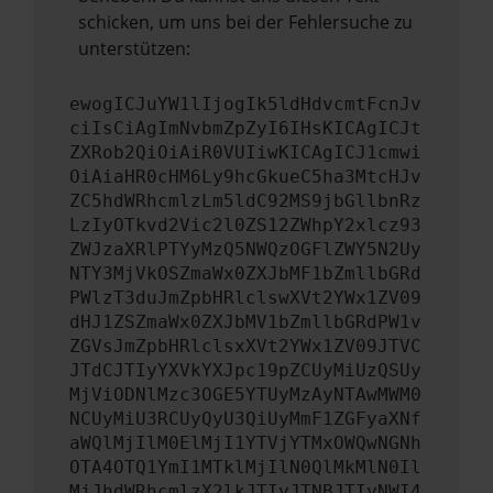
schicken, um uns bei der Fehlersuche zu
unterstützen:
ewogICJuYW1lIjogIk5ldHdvcmtFcnJv
ciIsCiAgImNvbmZpZyI6IHsKICAgICJt
ZXRob2QiOiAiR0VUIiwKICAgICJ1cmwi
OiAiaHR0cHM6Ly9hcGkueC5ha3MtcHJv
ZC5hdWRhcmlzLm5ldC92MS9jbGllbnRz
LzIyOTkvd2Vic2l0ZS12ZWhpY2xlcz93
ZWJzaXRlPTYyMzQ5NWQzOGFlZWY5N2Uy
NTY3MjVkOSZmaWx0ZXJbMF1bZmllbGRd
PWlzT3duJmZpbHRlclswXVt2YWx1ZV09
dHJ1ZSZmaWx0ZXJbMV1bZmllbGRdPW1v
ZGVsJmZpbHRlclsxXVt2YWx1ZV09JTVC
JTdCJTIyYXVkYXJpc19pZCUyMiUzQSUy
MjViODNlMzc3OGE5YTUyMzAyNTAwMWM0
NCUyMiU3RCUyQyU3QiUyMmF1ZGFyaXNf
aWQlMjIlM0ElMjI1YTVjYTMxOWQwNGNh
OTA4OTQ1YmI1MTklMjIlN0QlMkMlN0Il
MjJhdWRhcmlzX2lkJTIyJTNBJTIyNWI4