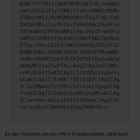
M2NlYTclMjIlN0QlMkMlN0IlMjJhdWRh
cmlzX2lkJTIyJTNBJTIyNjc0NWIzMGMy
ZTBmZjM1ZjMzMGM4ODMzJTIyJTdEJTVE
JmZpbHRlclsxXVtvcF09SU4mc29ydFsw
XVtmaWVsZF09aXNPd24mc29ydFswXVtv
cmRlcl09REVTQyZzb3J0WzFdW2ZpZWxk
XT1pc1RvcCZzb3J0WzFdW29yZGVyXT1E
RVNDJnNvcnRbMl1bZmllbGRdPXByaWNl
JnNvcnRbMl1bb3JkZXJdPUFTQyZsaW1p
dD0yMCZza2lwPTAiLAogICAgImhlYWRl
cnMiOiB7fSwKICAgICJib2R5IjogbnVs
bCwKICAgICJleHBlY3QiOiB7CiAgICAg
ICJyZXNwb25zZVR5cGUiOiAiIgogICAg
fSwKICAgICJ0aW1lb3V0IjogMCwKICAg
ICJwcm9ncmVzcyI6IG51bGwsCiAgICAi
cmlza3kiOiBmYWxzZQogIH0KfQ==
Zu den Vorteilen, die ein VW in Erlangen bietet, zählt auch