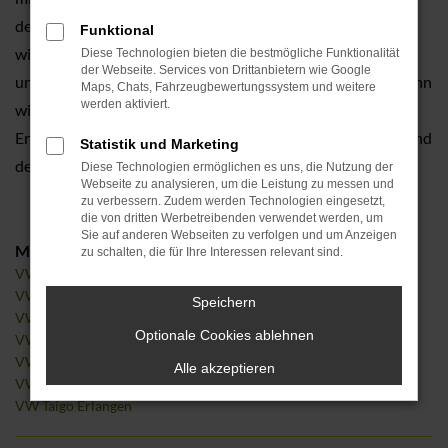
der sprichwörtlichen Westentasche. Mit anderen Worten
Funktional
wissen wir genau, welche Vorteile dieser Hersteller bietet
Diese Technologien bieten die bestmögliche Funktionalität
der Webseite. Services von Drittanbietern wie Google
und welche Ausstattung möglich ist. Damit nicht genug, denn
Maps, Chats, Fahrzeugbewertungssystem und weitere
werden aktiviert.
wir ebnen Ihnen gerne auch finanziell den Weg zum VW in
Erlangen. Wie das geht? Natürlich mit einer Finanzierung und
Statistik und Marketing
der bequemen Zahlung in Raten.
Diese Technologien ermöglichen es uns, die Nutzung der
Webseite zu analysieren, um die Leistung zu messen und
zu verbessern. Zudem werden Technologien eingesetzt,
die von dritten Werbetreibenden verwendet werden, um
Sie auf anderen Webseiten zu verfolgen und um Anzeigen
Modelle
zu schalten, die für Ihre Interessen relevant sind.
VW Golf Erlangen
VW Polo Erlangen
Speichern
VW T-Roc Erlangen
Optionale Cookies ablehnen
VW Tiguan Erlangen
VW Touran Erlangen
Alle akzeptieren
VW ID.3 Erlangen
VW Taigo Erlangen