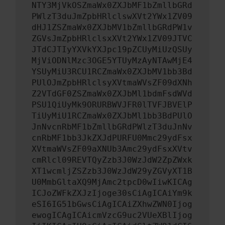
NTY3MjVkOSZmaWx0ZXJbMF1bZmllbGRd
PWlzT3duJmZpbHRlclswXVt2YWx1ZV09
dHJ1ZSZmaWx0ZXJbMV1bZmllbGRdPW1v
ZGVsJmZpbHRlclsxXVt2YWx1ZV09JTVC
JTdCJTIyYXVkYXJpc19pZCUyMiUzQSUy
MjViODNlMzc3OGE5YTUyMzAyNTAwMjE4
YSUyMiU3RCU1RCZmaWx0ZXJbMV1bb3Bd
PUlOJmZpbHRlclsyXVtmaWVsZF09dXNh
Z2VTdGF0ZSZmaWx0ZXJbMl1bdmFsdWVd
PSU1QiUyMk9ORURBWVJFR0lTVFJBVElP
TiUyMiU1RCZmaWx0ZXJbMl1bb3BdPUlO
JnNvcnRbMF1bZmllbGRdPWlzT3duJnNv
cnRbMF1bb3JkZXJdPURFU0Mmc29ydFsx
XVtmaWVsZF09aXNUb3Amc29ydFsxXVtv
cmRlcl09REVTQyZzb3J0WzJdW2ZpZWxk
XT1wcmljZSZzb3J0WzJdW29yZGVyXT1B
U0MmbGltaXQ9MjAmc2tpcD0wIiwKICAg
ICJoZWFkZXJzIjoge30sCiAgICAiYm9k
eSI6IG51bGwsCiAgICAiZXhwZWN0Ijog
ewogICAgICAicmVzcG9uc2VUeXBlIjog