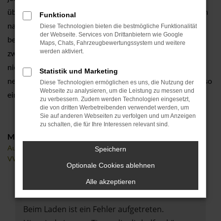
übernehmen auf Wunsch auch die Lieferung direkt zu Ihnen
Funktional
nach Forchheim oder in die Umgebung. Worin der Vorteil
Diese Technologien bieten die bestmögliche Funktionalität
der Webseite. Services von Drittanbietern wie Google
besteht? Vor allem in den Rabatten, die sich oftmals im
Maps, Chats, Fahrzeugbewertungssystem und weitere
werden aktiviert.
zweistelligen prozentualen Rahmen bewegen. Sie greifen
nicht tief in die Tasche und fahren trotzdem ein rundum
Statistik und Marketing
neues Auto aus der aktuellen Modellgeneration. Das kann so
Diese Technologien ermöglichen es uns, die Nutzung der
Webseite zu analysieren, um die Leistung zu messen und
einfach sein.
zu verbessern. Zudem werden Technologien eingesetzt,
die von dritten Werbetreibenden verwendet werden, um
Sie auf anderen Webseiten zu verfolgen und um Anzeigen
zu schalten, die für Ihre Interessen relevant sind.
Marken
Audi
Speichern
VW
Optionale Cookies ablehnen
Alle akzeptieren
Fehler: Network Error
Beim Laden ist ein Fehler aufgetreten.