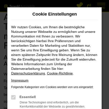
0
Zum
MENÜ
Hauptinhalt
Audi Forchheim, Audi
Cookie Einstellungen
springen
Tageszulassung Angebote
Wir nutzen Cookies, um Ihnen die bestmögliche
Nutzung unserer Webseite zu ermöglichen und unsere
mit Lieferservice nach
Kommunikation mit Ihnen zu verbessern. Wir
berücksichtigen hierbei Ihre Präferenzen und
Forchheim
verarbeiten Daten für Marketing und Statistiken nur,
wenn Sie uns Ihre Einwilligung geben. Wenn Sie zu
einem späteren Zeitpunkt Ihre Meinung ändern, können
Audi Tageszulassung – intelligenter
Sie die Einwilligung jederzeit für die Zukunft widerrufen.
Autokauf für Forchheim
Weitere Informationen zum Umfang der
Datenverarbeitung finden Sie hier:
Datenschutzerklärung
,
Cookie-Richtlinie
.
Wer ein wenig über den bevorstehenden Autokauf in
Forchheim nachdenkt, landet unweigerlich bei einer Audi
Impressum
Tageszulassung. Die Vorteile lassen sich kaum toppen und
Folgende Kategorien von Cookies werden von uns eingesetzt:
bestehen gleichermaßen im Zustand als echtem Neuwagen
Essentiell
sowie im herausragenden Preisniveau. Wir lassen Sie
Diese Technologien sind erforderlich, um die
Kernfunktionalität der Webseite zu gewährleisten.
jederzeit gerne in eine Audi Tageszulassung einsteigen und