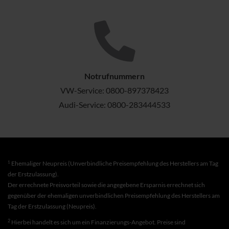
Notrufnummern
VW-Service:
0800-897378423
Audi-Service:
0800-283444533
1
Ehemaliger Neupreis (Unverbindliche Preisempfehlung des Herstellers am Tag
der Erstzulassung).
Der errechnete Preisvorteil sowie die angegebene Ersparnis errechnet sich
gegenüber der ehemaligen unverbindlichen Preisempfehlung des Herstellers am
Tag der Erstzulassung (Neupreis).
2
Hierbei handelt es sich um ein Finanzierungs-Angebot. Preise sind