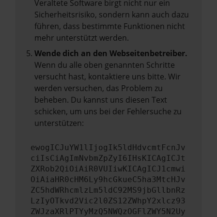
Veraltete Software birgt nicht nur ein
Sicherheitsrisiko, sondern kann auch dazu
führen, dass bestimmte Funktionen nicht
mehr unterstützt werden.
Wende dich an den Webseitenbetreiber.
Wenn du alle oben genannten Schritte
versucht hast, kontaktiere uns bitte. Wir
werden versuchen, das Problem zu
beheben. Du kannst uns diesen Text
schicken, um uns bei der Fehlersuche zu
unterstützen:
ewogICJuYW1lIjogIk5ldHdvcmtFcnJv
ciIsCiAgImNvbmZpZyI6IHsKICAgICJt
ZXRob2QiOiAiR0VUIiwKICAgICJ1cmwi
OiAiaHR0cHM6Ly9hcGkueC5ha3MtcHJv
ZC5hdWRhcmlzLm5ldC92MS9jbGllbnRz
LzIyOTkvd2Vic2l0ZS12ZWhpY2xlcz93
ZWJzaXRlPTYyMzQ5NWQzOGFlZWY5N2Uy