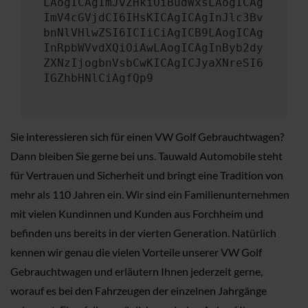
LAogICAgImJvZHkiOiBudWxsLAogICAg
ImV4cGVjdCI6IHsKICAgICAgInJlc3Bv
bnNlVHlwZSI6ICIiCiAgICB9LAogICAg
InRpbWVvdXQiOiAwLAogICAgInByb2dy
ZXNzIjogbnVsbCwKICAgICJyaXNreSI6
IGZhbHNlCiAgfQp9
Sie interessieren sich für einen VW Golf Gebrauchtwagen?
Dann bleiben Sie gerne bei uns. Tauwald Automobile steht
für Vertrauen und Sicherheit und bringt eine Tradition von
mehr als 110 Jahren ein. Wir sind ein Familienunternehmen
mit vielen Kundinnen und Kunden aus Forchheim und
befinden uns bereits in der vierten Generation. Natürlich
kennen wir genau die vielen Vorteile unserer VW Golf
Gebrauchtwagen und erläutern Ihnen jederzeit gerne,
worauf es bei den Fahrzeugen der einzelnen Jahrgänge