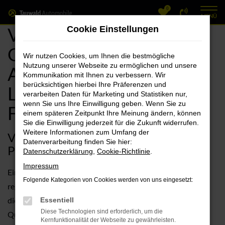
0
Zum
MENÜ
Hauptinhalt
VW Forchheim, VW Golf
Cookie Einstellungen
springen
Gebrauchtwagen
Wir nutzen Cookies, um Ihnen die bestmögliche
Nutzung unserer Webseite zu ermöglichen und unsere
Angebote mit
Kommunikation mit Ihnen zu verbessern. Wir
berücksichtigen hierbei Ihre Präferenzen und
Lieferservice nach
verarbeiten Daten für Marketing und Statistiken nur,
wenn Sie uns Ihre Einwilligung geben. Wenn Sie zu
Forchheim
einem späteren Zeitpunkt Ihre Meinung ändern, können
Sie die Einwilligung jederzeit für die Zukunft widerrufen.
Weitere Informationen zum Umfang der
VW Golf Gebrauchtwagen –
Datenverarbeitung finden Sie hier:
Preisvorteil für Forchheim
Datenschutzerklärung
,
Cookie-Richtlinie
.
Impressum
Ein VW Golf Gebrauchtwagen für Forchheim bietet einen
Folgende Kategorien von Cookies werden von uns eingesetzt:
regelrecht eingebauten Preisvorteil. Sie müssen nicht tief in
die Tasche greifen und erhalten ein Fahrzeug in exzellenter
Essentiell
Diese Technologien sind erforderlich, um die
Qualität. Der Grund hierfür liegt in der herausragenden
Kernfunktionalität der Webseite zu gewährleisten.