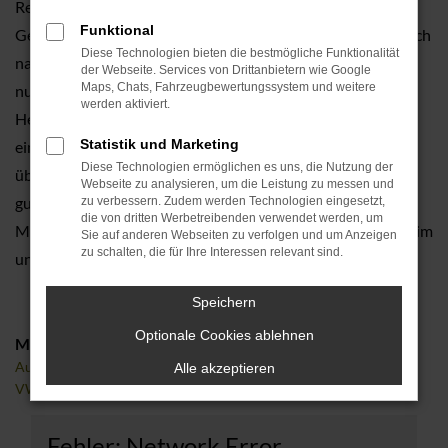
Reputation von VW als Automobilhersteller. Golf
Funktional
Gebrauchtwagen prägen das Straßenbild und sind auch noch
Diese Technologien bieten die bestmögliche Funktionalität
nach Jahren und in verschiedenen Generation perfekt
der Webseite. Services von Drittanbietern wie Google
Maps, Chats, Fahrzeugbewertungssystem und weitere
nutzbar. Unterstrichen wird dies durch unsere
werden aktiviert.
Herangehensweise im Gebrauchtwagenhandel. Nur, wenn
Statistik und Marketing
ein Auto garantiert keine Mängel aufweist, gelangt es
Diese Technologien ermöglichen es uns, die Nutzung der
überhaupt in den Verkauf. Dafür stehen wir mit unserem
Webseite zu analysieren, um die Leistung zu messen und
guten Namen und der Erfahrung unserer Kfz-
zu verbessern. Zudem werden Technologien eingesetzt,
die von dritten Werbetreibenden verwendet werden, um
Meisterwerkstatt. Zudem sind wir seit eh und je in Forchheim
Sie auf anderen Webseiten zu verfolgen und um Anzeigen
zu schalten, die für Ihre Interessen relevant sind.
und der Region verankert und vor Ort bestens bekannt.
Speichern
Optionale Cookies ablehnen
Marken
Audi
Alle akzeptieren
VW
Fehler: Network Error