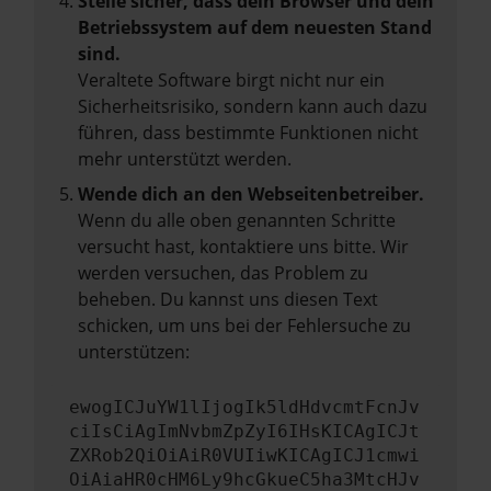
Stelle sicher, dass dein Browser und dein
Betriebssystem auf dem neuesten Stand
sind.
Veraltete Software birgt nicht nur ein
Sicherheitsrisiko, sondern kann auch dazu
führen, dass bestimmte Funktionen nicht
mehr unterstützt werden.
Wende dich an den Webseitenbetreiber.
Wenn du alle oben genannten Schritte
versucht hast, kontaktiere uns bitte. Wir
werden versuchen, das Problem zu
beheben. Du kannst uns diesen Text
schicken, um uns bei der Fehlersuche zu
unterstützen:
ewogICJuYW1lIjogIk5ldHdvcmtFcnJv
ciIsCiAgImNvbmZpZyI6IHsKICAgICJt
ZXRob2QiOiAiR0VUIiwKICAgICJ1cmwi
OiAiaHR0cHM6Ly9hcGkueC5ha3MtcHJv