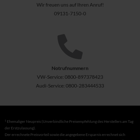
Wir freuen uns auf Ihren Anruf!
09131-7150-0
Notrufnummern
VW-Service:
0800-897378423
Audi-Service:
0800-283444533
1
Ehemaliger Neupreis (Unverbindliche Preisempfehlung des Herstellers am Tag
der Erstzulassung).
Der errechnete Preisvorteil sowie die angegebene Ersparnis errechnet sich