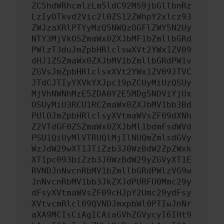
ZC5hdWRhcmlzLm5ldC92MS9jbGllbnRz
LzIyOTkvd2Vic2l0ZS12ZWhpY2xlcz93
ZWJzaXRlPTYyMzQ5NWQzOGFlZWY5N2Uy
NTY3MjVkOSZmaWx0ZXJbMF1bZmllbGRd
PWlzT3duJmZpbHRlclswXVt2YWx1ZV09
dHJ1ZSZmaWx0ZXJbMV1bZmllbGRdPW1v
ZGVsJmZpbHRlclsxXVt2YWx1ZV09JTVC
JTdCJTIyYXVkYXJpc19pZCUyMiUzQSUy
MjVhNWNhMzE5ZDA0Y2E5MDg5NDViYjUx
OSUyMiU3RCU1RCZmaWx0ZXJbMV1bb3Bd
PUlOJmZpbHRlclsyXVtmaWVsZF09dXNh
Z2VTdGF0ZSZmaWx0ZXJbMl1bdmFsdWVd
PSU1QiUyMlVTRUQlMjIlNUQmZmlsdGVy
WzJdW29wXT1JTiZzb3J0WzBdW2ZpZWxk
XT1pc093biZzb3J0WzBdW29yZGVyXT1E
RVNDJnNvcnRbMV1bZmllbGRdPWlzVG9w
JnNvcnRbMV1bb3JkZXJdPURFU0Mmc29y
dFsyXVtmaWVsZF09cHJpY2Umc29ydFsy
XVtvcmRlcl09QVNDJmxpbWl0PTIwJnNr
aXA9MCIsCiAgICAiaGVhZGVycyI6IHt9