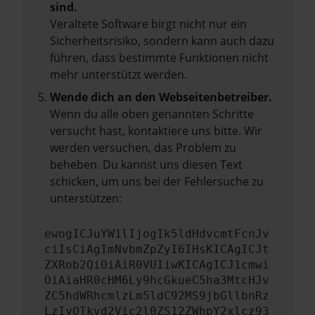
sind.
Veraltete Software birgt nicht nur ein
Sicherheitsrisiko, sondern kann auch dazu
führen, dass bestimmte Funktionen nicht
mehr unterstützt werden.
Wende dich an den Webseitenbetreiber.
Wenn du alle oben genannten Schritte
versucht hast, kontaktiere uns bitte. Wir
werden versuchen, das Problem zu
beheben. Du kannst uns diesen Text
schicken, um uns bei der Fehlersuche zu
unterstützen:
ewogICJuYW1lIjogIk5ldHdvcmtFcnJv
ciIsCiAgImNvbmZpZyI6IHsKICAgICJt
ZXRob2QiOiAiR0VUIiwKICAgICJ1cmwi
OiAiaHR0cHM6Ly9hcGkueC5ha3MtcHJv
ZC5hdWRhcmlzLm5ldC92MS9jbGllbnRz
LzIyOTkvd2Vic2l0ZS12ZWhpY2xlcz93