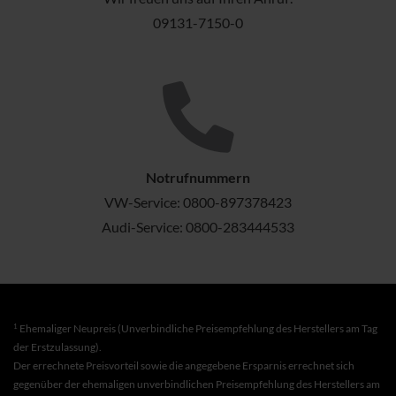
09131-7150-0
Notrufnummern
VW-Service:
0800-897378423
Audi-Service:
0800-283444533
1
Ehemaliger Neupreis (Unverbindliche Preisempfehlung des Herstellers am Tag
der Erstzulassung).
Der errechnete Preisvorteil sowie die angegebene Ersparnis errechnet sich
gegenüber der ehemaligen unverbindlichen Preisempfehlung des Herstellers am