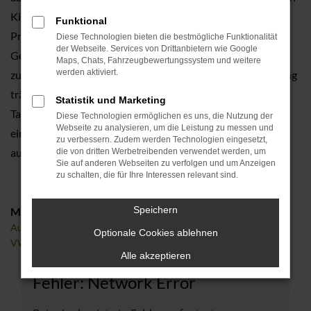
Kilometer gefahren, weder in Forchheim noch anderenorts.
Funktional
Preislich bewegen wir uns allerdings im Bereich eines
Diese Technologien bieten die bestmögliche Funktionalität
der Webseite. Services von Drittanbietern wie Google
Gebrauchten und ermöglichen somit das Neuwagenfahren
Maps, Chats, Fahrzeugbewertungssystem und weitere
werden aktiviert.
zu Schnäppchenbedingungen. Die VW T-Roc Tageszulassung
trägt ihren Namen aufgrund der Zulassung für exakt einen
Statistik und Marketing
Tag. Auf diese Weise wird aus einem Neuwagen rein formell
Diese Technologien ermöglichen es uns, die Nutzung der
Webseite zu analysieren, um die Leistung zu messen und
ein Gebrauchter – und das wirkt sich positiv auf den Preis
zu verbessern. Zudem werden Technologien eingesetzt,
aus.
die von dritten Werbetreibenden verwendet werden, um
Sie auf anderen Webseiten zu verfolgen und um Anzeigen
zu schalten, die für Ihre Interessen relevant sind.
Speichern
Marken
Audi
Optionale Cookies ablehnen
VW
Alle akzeptieren
Fehler: Network Error