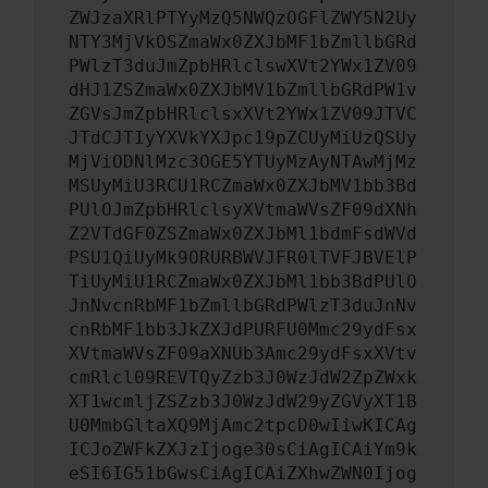
ZWJzaXRlPTYyMzQ5NWQzOGFlZWY5N2Uy
NTY3MjVkOSZmaWx0ZXJbMF1bZmllbGRd
PWlzT3duJmZpbHRlclswXVt2YWx1ZV09
dHJ1ZSZmaWx0ZXJbMV1bZmllbGRdPW1v
ZGVsJmZpbHRlclsxXVt2YWx1ZV09JTVC
JTdCJTIyYXVkYXJpc19pZCUyMiUzQSUy
MjViODNlMzc3OGE5YTUyMzAyNTAwMjMz
MSUyMiU3RCU1RCZmaWx0ZXJbMV1bb3Bd
PUlOJmZpbHRlclsyXVtmaWVsZF09dXNh
Z2VTdGF0ZSZmaWx0ZXJbMl1bdmFsdWVd
PSU1QiUyMk9ORURBWVJFR0lTVFJBVElP
TiUyMiU1RCZmaWx0ZXJbMl1bb3BdPUlO
JnNvcnRbMF1bZmllbGRdPWlzT3duJnNv
cnRbMF1bb3JkZXJdPURFU0Mmc29ydFsx
XVtmaWVsZF09aXNUb3Amc29ydFsxXVtv
cmRlcl09REVTQyZzb3J0WzJdW2ZpZWxk
XT1wcmljZSZzb3J0WzJdW29yZGVyXT1B
U0MmbGltaXQ9MjAmc2tpcD0wIiwKICAg
ICJoZWFkZXJzIjoge30sCiAgICAiYm9k
eSI6IG51bGwsCiAgICAiZXhwZWN0Ijog