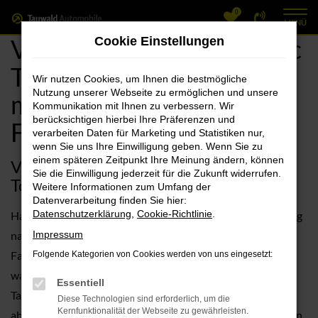
0
Zum
MENÜ
Hauptinhalt
VW Forchheim, VW T-Roc
Cookie Einstellungen
springen
Tageszulassung Angebote
Wir nutzen Cookies, um Ihnen die bestmögliche
Nutzung unserer Webseite zu ermöglichen und unsere
mit Lieferservice nach
Kommunikation mit Ihnen zu verbessern. Wir
berücksichtigen hierbei Ihre Präferenzen und
Forchheim
verarbeiten Daten für Marketing und Statistiken nur,
wenn Sie uns Ihre Einwilligung geben. Wenn Sie zu
einem späteren Zeitpunkt Ihre Meinung ändern, können
VW T-Roc Tageszulassung – unser
Sie die Einwilligung jederzeit für die Zukunft widerrufen.
Toptipp für Forchheim
Weitere Informationen zum Umfang der
Datenverarbeitung finden Sie hier:
Datenschutzerklärung
,
Cookie-Richtlinie
.
Haben Sie schon einmal über eine VW T-Roc Tageszulassung
nachgedacht? Für Forchheim empfehlen wir diese
Impressum
Fahrzeugform guten Gewissens und erläutern Ihnen gerne,
Folgende Kategorien von Cookies werden von uns eingesetzt:
warum das so ist. Zunächst einmal ist eine VW T-Roc
Essentiell
Tageszulassung ein Neuwagen. Und das, ohne „wenn und
Diese Technologien sind erforderlich, um die
Kernfunktionalität der Webseite zu gewährleisten.
aber“. Die betreffenden Fahrzeuge sind noch keinen einzigen