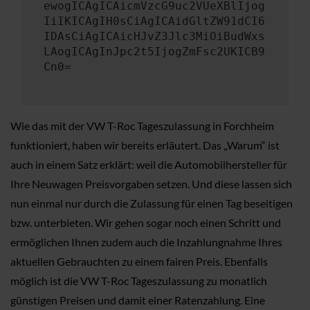
ewogICAgICAicmVzcG9uc2VUeXBlIjog
IiIKICAgIH0sCiAgICAidGltZW91dCI6
IDAsCiAgICAicHJvZ3Jlc3MiOiBudWxs
LAogICAgInJpc2t5IjogZmFsc2UKICB9
Cn0=
Wie das mit der VW T-Roc Tageszulassung in Forchheim
funktioniert, haben wir bereits erläutert. Das „Warum“ ist
auch in einem Satz erklärt: weil die Automobilhersteller für
Ihre Neuwagen Preisvorgaben setzen. Und diese lassen sich
nun einmal nur durch die Zulassung für einen Tag beseitigen
bzw. unterbieten. Wir gehen sogar noch einen Schritt und
ermöglichen Ihnen zudem auch die Inzahlungnahme Ihres
aktuellen Gebrauchten zu einem fairen Preis. Ebenfalls
möglich ist die VW T-Roc Tageszulassung zu monatlich
günstigen Preisen und damit einer Ratenzahlung. Eine