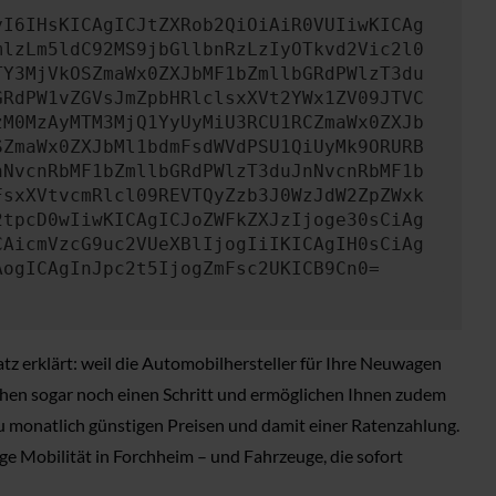
yI6IHsKICAgICJtZXRob2QiOiAiR0VUIiwKICAg
mlzLm5ldC92MS9jbGllbnRzLzIyOTkvd2Vic2l0
TY3MjVkOSZmaWx0ZXJbMF1bZmllbGRdPWlzT3du
GRdPW1vZGVsJmZpbHRlclsxXVt2YWx1ZV09JTVC
zM0MzAyMTM3MjQ1YyUyMiU3RCU1RCZmaWx0ZXJb
SZmaWx0ZXJbMl1bdmFsdWVdPSU1QiUyMk9ORURB
nNvcnRbMF1bZmllbGRdPWlzT3duJnNvcnRbMF1b
FsxXVtvcmRlcl09REVTQyZzb3J0WzJdW2ZpZWxk
2tpcD0wIiwKICAgICJoZWFkZXJzIjoge30sCiAg
CAicmVzcG9uc2VUeXBlIjogIiIKICAgIH0sCiAg
AogICAgInJpc2t5IjogZmFsc2UKICB9Cn0=
tz erklärt: weil die Automobilhersteller für Ihre Neuwagen
gehen sogar noch einen Schritt und ermöglichen Ihnen zudem
zu monatlich günstigen Preisen und damit einer Ratenzahlung.
ge Mobilität in Forchheim – und Fahrzeuge, die sofort