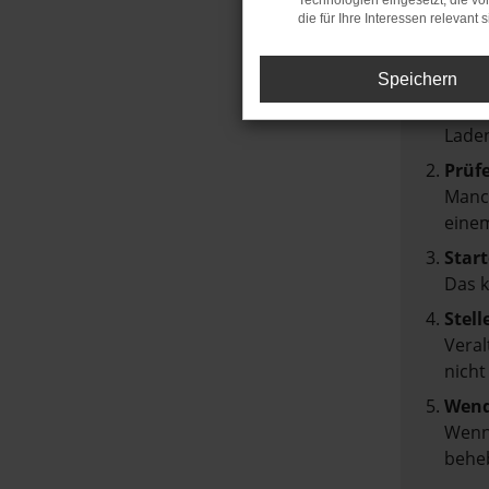
Technologien eingesetzt, die v
die für Ihre Interessen relevant s
Beim Lad
Hier sin
Speichern
Über
Laden
Prüf
Manch
einem
Start
Das 
Stell
Veral
nicht
Wend
Wenn 
beheb