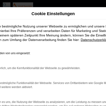
geszulassung Angebote mit L
Cookie Einstellungen
ie bestmögliche Nutzung unserer Webseite zu ermöglichen und unsere
hierbei Ihre Präferenzen und verarbeiten Daten für Marketing und Stati
einem späteren Zeitpunkt Ihre Meinung ändern, können Sie die Einwillig
 für Forchheim
en zum Umfang der Datenverarbeitung finden Sie hier:
Datenschutzerkl
hgedacht? Für Forchheim empfehlen wir diese Fahrzeugform guten
. Und das, ohne „wenn und aber“. Die betreffenden Fahrzeuge sin
en von uns eingesetzt:
dings im Bereich eines Gebrauchten und ermöglichen somit das 
akt einen Tag. Auf diese Weise wird aus einem Neuwagen rein form
rlich, um die Kernfunktionalität der Webseite zu gewährleisten.
estmögliche Funktionalität der Webseite. Services von Drittanbietern wie Google 
eitere werden aktiviert.
r: Network Error
 es uns, die Nutzung der Webseite zu analysieren, um die Leistung zu messen u