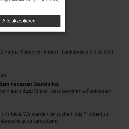
rfolgen und um Anzeigen zu schalten,
Alle akzeptieren
mmter Seiten verhindern. Funktioniert die Seite in
en.
f dem neuesten Stand sind.
rn kann auch dazu führen, dass bestimmte Funktionen
e uns bitte. Wir werden versuchen, das Problem zu
hlersuche zu unterstützen: