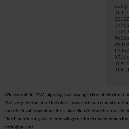
ewog
ICJ1
ZS12
JmZp
JTdC
MV1b
WVJF
b3Jk
XT1w
ICAi
ICAi
Wie das mit der VW Taigo Tageszulassung in Forchheim funktioni
Preisvorgaben setzen. Und diese lassen sich nun einmal nur dur
auch die Inzahlungnahme Ihres aktuellen Gebrauchten zu einem 
Eine Finanzierung kalkulieren wir gerne durch und kommen Ihne
verfügbar sind.