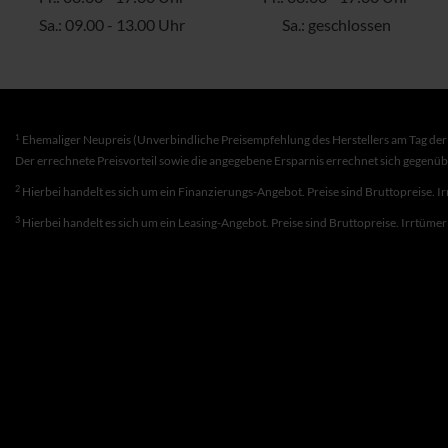
Sa.: 09.00 - 13.00 Uhr
Sa.: geschlossen
1
Ehemaliger Neupreis (Unverbindliche Preisempfehlung des Herstellers am Tag der 
Der errechnete Preisvorteil sowie die angegebene Ersparnis errechnet sich gegenü
2
Hierbei handelt es sich um ein Finanzierungs-Angebot. Preise sind Bruttopreise. I
3
Hierbei handelt es sich um ein Leasing-Angebot. Preise sind Bruttopreise. Irrtüme