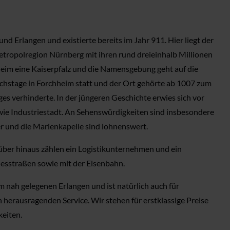
d Erlangen und existierte bereits im Jahr 911. Hier liegt der
etropolregion Nürnberg mit ihren rund dreieinhalb Millionen
hheim eine Kaiserpfalz und die Namensgebung geht auf die
ichstage in Forchheim statt und der Ort gehörte ab 1007 zum
es verhinderte. In der jüngeren Geschichte erwies sich vor
wie Industriestadt. An Sehenswürdigkeiten sind insbesondere
r und die Marienkapelle sind lohnenswert.
über hinaus zählen ein Logistikunternehmen und ein
esstraßen sowie mit der Eisenbahn.
 nah gelegenen Erlangen und ist natürlich auch für
 herausragenden Service. Wir stehen für erstklassige Preise
keiten.