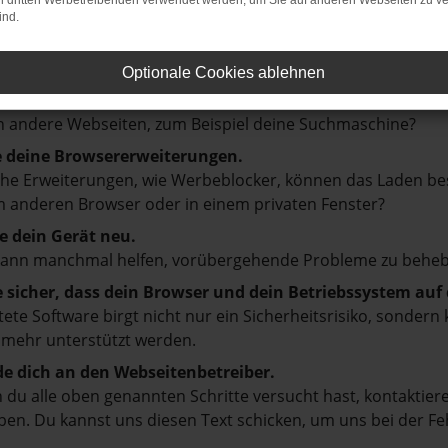
on dritten Werbetreibenden verwendet werden, um Sie auf anderen Webseiten zu ve
ind.
en ist ein Fehler aufgetreten.
d ein paar Tipps, die dir helfen können:
Optionale Cookies ablehnen
prüfe deine Firewall und deine Internetverbindung.
 andere Webseiten, zum Beispiel deine Suchmaschine?
e deine Browsererweiterungen.
e Erweiterungen, wie Werbeblocker, können das Laden besti
 anderen Browser oder in einem privaten Fenster?
e dein Gerät neu.
kann manchmal helfen, vorübergehende Probleme zu beheb
e sicher, dass dein Browser und dein Betriebssystem au
tete Software birgt nicht nur ein Sicherheitsrisiko, sonde
 mehr unterstützt werden.
e dich an den Webseitenbetreiber.
du alle oben genannten Schritte versucht hast, kontaktier
en. Du kannst uns diesen Text schicken, um uns bei der Fe