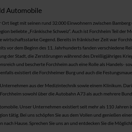
ld Automobile
r Ort liegt mit seinen rund 32.000 Einwohnern zwischen Bamberg un
on beliebte „Fränkische Schweiz“. Auch ist Forchheim Teil der M
e wirtschaftsstarke Gegend. Bereits in fränkischer Zeit war Forc
reits vor dem Beginn des 11. Jahrhunderts fanden verschiedene Re
ng der Stadt, die Zerstörungen während des Dreißigjähriges Krieg
sreich und bescherte Forchheim auch eine Rolle als Handels- so
enfalls existiert die Forchheimer Burg und auch die Festungsmaue
n Unternehmen aus der Medizintechnik sowie einem Klinikum. Dar
 Forchheim sowohl über die Autobahn A73 als auch mehrere Bund
omobile. Unser Unternehmen existiert seit mehr als 110 Jahren im
on tätig. Bei uns schöpfen Sie aus dem Vollen und genießen einen
n nach Hause. Sprechen Sie uns an und entdecken Sie die Möglich