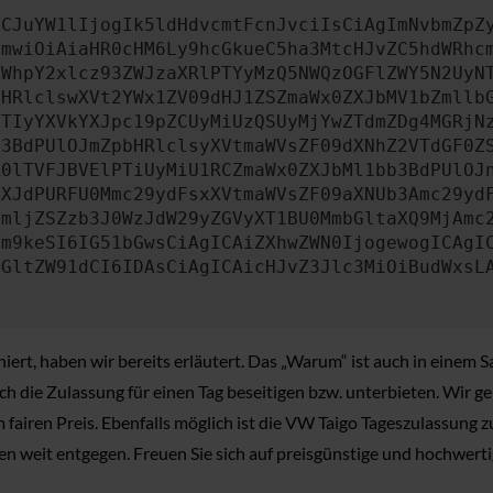
ICJuYW1lIjogIk5ldHdvcmtFcnJvciIsCiAgImNvbmZpZ
cmwiOiAiaHR0cHM6Ly9hcGkueC5ha3MtcHJvZC5hdWRhc
ZWhpY2xlcz93ZWJzaXRlPTYyMzQ5NWQzOGFlZWY5N2UyN
bHRlclswXVt2YWx1ZV09dHJ1ZSZmaWx0ZXJbMV1bZmllb
JTIyYXVkYXJpc19pZCUyMiUzQSUyMjYwZTdmZDg4MGRjN
b3BdPUlOJmZpbHRlclsyXVtmaWVsZF09dXNhZ2VTdGF0Z
R0lTVFJBVElPTiUyMiU1RCZmaWx0ZXJbMl1bb3BdPUlOJ
ZXJdPURFU0Mmc29ydFsxXVtmaWVsZF09aXNUb3Amc29yd
cmljZSZzb3J0WzJdW29yZGVyXT1BU0MmbGltaXQ9MjAmc
Ym9keSI6IG51bGwsCiAgICAiZXhwZWN0IjogewogICAgI
dGltZW91dCI6IDAsCiAgICAicHJvZ3Jlc3MiOiBudWxsL
ert, haben wir bereits erläutert. Das „Warum“ ist auch in einem Sa
ch die Zulassung für einen Tag beseitigen bzw. unterbieten. Wir 
fairen Preis. Ebenfalls möglich ist die VW Taigo Tageszulassung 
n weit entgegen. Freuen Sie sich auf preisgünstige und hochwerti