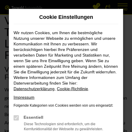
0
Zum
MENÜ
Hauptinhalt
VW Forchheim, VW
Cookie Einstellungen
springen
Touran Angebote mit
Wir nutzen Cookies, um Ihnen die bestmögliche
Nutzung unserer Webseite zu ermöglichen und unsere
Lieferservice nach
Kommunikation mit Ihnen zu verbessern. Wir
berücksichtigen hierbei Ihre Präferenzen und
Forchheim
verarbeiten Daten für Marketing und Statistiken nur,
wenn Sie uns Ihre Einwilligung geben. Wenn Sie zu
einem späteren Zeitpunkt Ihre Meinung ändern, können
VW Touran – die sehr gute Wahl für
Sie die Einwilligung jederzeit für die Zukunft widerrufen.
Forchheim
Weitere Informationen zum Umfang der
Datenverarbeitung finden Sie hier:
Datenschutzerklärung
,
Cookie-Richtlinie
.
Wenn wir nach dem perfekten Fahrzeug für Forchheim
gefragt werden, kann gut sein, dass wir Ihnen den VW Touran
Impressum
nennen. Davor steht jedoch ein ausführliches
Folgende Kategorien von Cookies werden von uns eingesetzt:
Beratungsgespräch, denn natürlich müssen wir Ihre
Essentiell
Anforderungen an Mobilität in Forchheim erst einmal genau
Diese Technologien sind erforderlich, um die
Kernfunktionalität der Webseite zu gewährleisten.
kennen lernen. Im nächsten Schritt unterbreiten wir auf Basis