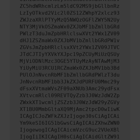
ZC5hdWRhcmlzLm5ldC92MS9jbGllbnRz
LzIyOTkvd2Vic2l0ZS12ZWhpY2xlcz93
ZWJzaXRlPTYyMzQ5NWQzOGFlZWY5N2Uy
NTY3MjVkOSZmaWx0ZXJbMF1bZmllbGRd
PWlzT3duJmZpbHRlclswXVt2YWx1ZV09
dHJ1ZSZmaWx0ZXJbMV1bZmllbGRdPW1v
ZGVsJmZpbHRlclsxXVt2YWx1ZV09JTVC
JTdCJTIyYXVkYXJpc19pZCUyMiUzQSUy
MjViODNlMzc3OGE5YTUyMzAyNTAwMjM3
YiUyMiU3RCU1RCZmaWx0ZXJbMV1bb3Bd
PUlOJnNvcnRbMF1bZmllbGRdPWlzT3du
JnNvcnRbMF1bb3JkZXJdPURFU0Mmc29y
dFsxXVtmaWVsZF09aXNUb3Amc29ydFsx
XVtvcmRlcl09REVTQyZzb3J0WzJdW2Zp
ZWxkXT1wcmljZSZzb3J0WzJdW29yZGVy
XT1BU0MmbGltaXQ9MjAmc2tpcD0wIiwK
ICAgICJoZWFkZXJzIjoge30sCiAgICAi
Ym9keSI6IG51bGwsCiAgICAiZXhwZWN0
IjogewogICAgICAicmVzcG9uc2VUeXBl
IjogIiIKICAgIH0sCiAgICAidGltZW91