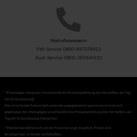
Notrufnummern
VW-Service:
0800-897378423
Audi-Service:
0800-283444533
1
Ehemaliger Neupreis (Unverbindliche Preisempfehlung des Herstellers am Tag
der Erstzulassung).
Der errechnete Preisvorteil sowie die angegebene Ersparnis errechnet sich
gegenüber der ehemaligen unverbindlichen Preisempfehlung des Herstellers am
Tag der Erstzulassung (Neupreis).
2
Hierbei handelt es sich um ein Finanzierungs-Angebot. Preise sind
Bruttopreise. Irrtümer vorbehalten.