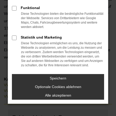
unserer Erfahrung verschiedene Angebote und lassen Sie auf
Funktional
Wunsch gerne auch in einen VW Touran einsteigen. Was für
Diese Technologien bieten die bestmögliche Funktionalität
der Webseite. Services von Drittanbietern wie Google
unser Unternehmen spricht, ist die Tradition. Seit mehr als
Maps, Chats, Fahrzeugbewertungssystem und weitere
werden aktiviert.
110 Jahren existiert Tauwald Automobile bereits und
entsprechend kompetent führen wir Beratungen durch.
Statistik und Marketing
Ebenfalls profitieren Sie von unseren erstklassigen
Diese Technologien ermöglichen es uns, die Nutzung der
Webseite zu analysieren, um die Leistung zu messen und
Einkaufskonditionen und Preisvorteilen, die wir gerne an Sie
zu verbessern. Zudem werden Technologien eingesetzt,
weiterreichen.
die von dritten Werbetreibenden verwendet werden, um
Sie auf anderen Webseiten zu verfolgen und um Anzeigen
zu schalten, die für Ihre Interessen relevant sind.
Speichern
Kategorie
VW Touran Tageszulassung Forchheim
Optionale Cookies ablehnen
VW Touran Jahreswagen Forchheim
Alle akzeptieren
VW Touran Gebrauchtwagen Forchheim