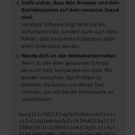
Stelle sicher, dass dein Browser und dein
Betriebssystem auf dem neuesten Stand
sind.
Veraltete Software birgt nicht nur ein
Sicherheitsrisiko, sondern kann auch dazu
führen, dass bestimmte Funktionen nicht
mehr unterstützt werden.
Wende dich an den Webseitenbetreiber.
Wenn du alle oben genannten Schritte
versucht hast, kontaktiere uns bitte. Wir
werden versuchen, das Problem zu
beheben. Du kannst uns diesen Text
schicken, um uns bei der Fehlersuche zu
unterstützen:
ewogICJuYW1lIjogIk5ldHdvcmtFcnJv
ciIsCiAgImNvbmZpZyI6IHsKICAgICJt
ZXRob2QiOiAiR0VUIiwKICAgICJ1cmwi
OiAiaHR0cHM6Ly9hcGkueC5ha3MtcHJv