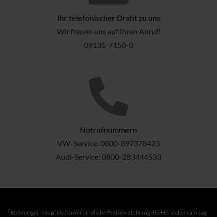
Ihr telefonischer Draht zu uns
Wir freuen uns auf Ihren Anruf!
09131-7150-0
Notrufnummern
VW-Service:
0800-897378423
Audi-Service:
0800-283444533
1
Ehemaliger Neupreis (Unverbindliche Preisempfehlung des Herstellers am Tag