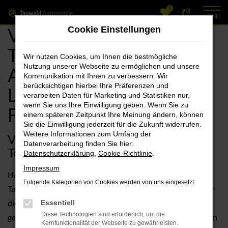
0
Zum
MENÜ
Hauptinhalt
VW Forchheim, VW
Cookie Einstellungen
springen
Touran Tageszulassung
Wir nutzen Cookies, um Ihnen die bestmögliche
Nutzung unserer Webseite zu ermöglichen und unsere
Angebote mit
Kommunikation mit Ihnen zu verbessern. Wir
berücksichtigen hierbei Ihre Präferenzen und
Lieferservice nach
verarbeiten Daten für Marketing und Statistiken nur,
wenn Sie uns Ihre Einwilligung geben. Wenn Sie zu
Forchheim
einem späteren Zeitpunkt Ihre Meinung ändern, können
Sie die Einwilligung jederzeit für die Zukunft widerrufen.
Weitere Informationen zum Umfang der
VW Touran Tageszulassung – unser
Datenverarbeitung finden Sie hier:
Toptipp für Forchheim
Datenschutzerklärung
,
Cookie-Richtlinie
.
Impressum
Haben Sie schon einmal über eine VW Touran
Folgende Kategorien von Cookies werden von uns eingesetzt:
Tageszulassung nachgedacht? Für Forchheim empfehlen wir
diese Fahrzeugform guten Gewissens und erläutern Ihnen
Essentiell
Diese Technologien sind erforderlich, um die
gerne, warum das so ist. Zunächst einmal ist eine VW Touran
Kernfunktionalität der Webseite zu gewährleisten.