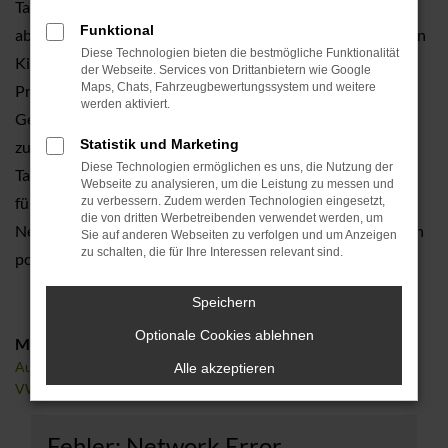
Tageszulassung ein Neuwagen. Und das, ohne „wenn und
Funktional
aber“. Die betreffenden Fahrzeuge sind noch keinen einzigen
Diese Technologien bieten die bestmögliche Funktionalität
Kilometer gefahren, weder in Forchheim noch anderenorts.
der Webseite. Services von Drittanbietern wie Google
Maps, Chats, Fahrzeugbewertungssystem und weitere
Preislich bewegen wir uns allerdings im Bereich eines
werden aktiviert.
Gebrauchten und ermöglichen somit das Neuwagenfahren
Statistik und Marketing
zu Schnäppchenbedingungen. Die VW Touran
Diese Technologien ermöglichen es uns, die Nutzung der
Tageszulassung trägt ihren Namen aufgrund der Zulassung
Webseite zu analysieren, um die Leistung zu messen und
für exakt einen Tag. Auf diese Weise wird aus einem
zu verbessern. Zudem werden Technologien eingesetzt,
die von dritten Werbetreibenden verwendet werden, um
Neuwagen rein formell ein Gebrauchter – und das wirkt sich
Sie auf anderen Webseiten zu verfolgen und um Anzeigen
zu schalten, die für Ihre Interessen relevant sind.
positiv auf den Preis aus.
Speichern
Optionale Cookies ablehnen
Marken
Audi
Alle akzeptieren
VW
Fehler: Network Error