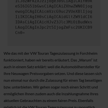
ICJoZWFkZXJzIjoge30sCiAgICAiYm9k
eSI6IG51bGwsCiAgICAiZXhwZWN0Ijog
ewogICAgICAicmVzcG9uc2VUeXBlIjog
IiIKICAgIH0sCiAgICAidGltZW91dCI6
IDAsCiAgICAicHJvZ3Jlc3MiOiBudWxs
LAogICAgInJpc2t5IjogZmFsc2UKICB9
Cn0=
Wie das mit der VW Touran Tageszulassung in Forchheim
funktioniert, haben wir bereits erläutert. Das „Warum“ ist
auch in einem Satz erklärt: weil die Automobilhersteller für
Ihre Neuwagen Preisvorgaben setzen. Und diese lassen sich
nun einmal nur durch die Zulassung für einen Tag beseitigen
bzw. unterbieten. Wir gehen sogar noch einen Schritt und
ermöglichen Ihnen zudem auch die Inzahlungnahme Ihres
aktuellen Gebrauchten zu einem fairen Preis. Ebenfalls
möglich ist die VW Touran Tageszulassung zu monatlich