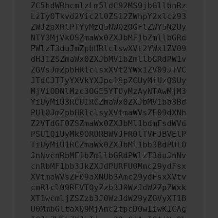
ZC5hdWRhcmlzLm5ldC92MS9jbGllbnRz
LzIyOTkvd2Vic2l0ZS12ZWhpY2xlcz93
ZWJzaXRlPTYyMzQ5NWQzOGFlZWY5N2Uy
NTY3MjVkOSZmaWx0ZXJbMF1bZmllbGRd
PWlzT3duJmZpbHRlclswXVt2YWx1ZV09
dHJ1ZSZmaWx0ZXJbMV1bZmllbGRdPW1v
ZGVsJmZpbHRlclsxXVt2YWx1ZV09JTVC
JTdCJTIyYXVkYXJpc19pZCUyMiUzQSUy
MjViODNlMzc3OGE5YTUyMzAyNTAwMjM3
YiUyMiU3RCU1RCZmaWx0ZXJbMV1bb3Bd
PUlOJmZpbHRlclsyXVtmaWVsZF09dXNh
Z2VTdGF0ZSZmaWx0ZXJbMl1bdmFsdWVd
PSU1QiUyMk9ORURBWVJFR0lTVFJBVElP
TiUyMiU1RCZmaWx0ZXJbMl1bb3BdPUlO
JnNvcnRbMF1bZmllbGRdPWlzT3duJnNv
cnRbMF1bb3JkZXJdPURFU0Mmc29ydFsx
XVtmaWVsZF09aXNUb3Amc29ydFsxXVtv
cmRlcl09REVTQyZzb3J0WzJdW2ZpZWxk
XT1wcmljZSZzb3J0WzJdW29yZGVyXT1B
U0MmbGltaXQ9MjAmc2tpcD0wIiwKICAg