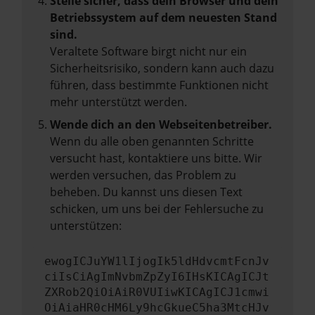
Stelle sicher, dass dein Browser und dein
Betriebssystem auf dem neuesten Stand
sind.
Veraltete Software birgt nicht nur ein
Sicherheitsrisiko, sondern kann auch dazu
führen, dass bestimmte Funktionen nicht
mehr unterstützt werden.
Wende dich an den Webseitenbetreiber.
Wenn du alle oben genannten Schritte
versucht hast, kontaktiere uns bitte. Wir
werden versuchen, das Problem zu
beheben. Du kannst uns diesen Text
schicken, um uns bei der Fehlersuche zu
unterstützen:
ewogICJuYW1lIjogIk5ldHdvcmtFcnJv
ciIsCiAgImNvbmZpZyI6IHsKICAgICJt
ZXRob2QiOiAiR0VUIiwKICAgICJ1cmwi
OiAiaHR0cHM6Ly9hcGkueC5ha3MtcHJv