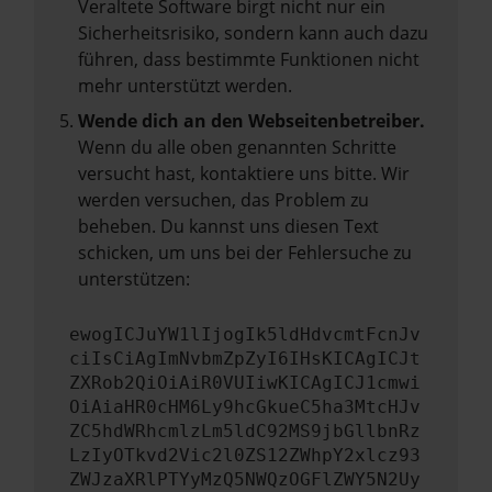
Veraltete Software birgt nicht nur ein
Sicherheitsrisiko, sondern kann auch dazu
führen, dass bestimmte Funktionen nicht
mehr unterstützt werden.
Wende dich an den Webseitenbetreiber.
Wenn du alle oben genannten Schritte
versucht hast, kontaktiere uns bitte. Wir
werden versuchen, das Problem zu
beheben. Du kannst uns diesen Text
schicken, um uns bei der Fehlersuche zu
unterstützen:
ewogICJuYW1lIjogIk5ldHdvcmtFcnJv
ciIsCiAgImNvbmZpZyI6IHsKICAgICJt
ZXRob2QiOiAiR0VUIiwKICAgICJ1cmwi
OiAiaHR0cHM6Ly9hcGkueC5ha3MtcHJv
ZC5hdWRhcmlzLm5ldC92MS9jbGllbnRz
LzIyOTkvd2Vic2l0ZS12ZWhpY2xlcz93
ZWJzaXRlPTYyMzQ5NWQzOGFlZWY5N2Uy