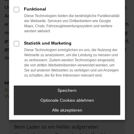
Umgebung sind wir Ihr erster Ansprechpartner, wenn es um
Funktional
Audi Gebrauchtwagen geht und genießen zu Recht eine
Diese Technologien bieten die bestmögliche Funktionalität
der Webseite. Services von Drittanbietern wie Google
erstklassige Reputation. Die Fahrzeuge kommen auf Wunsch
Maps, Chats, Fahrzeugbewertungssystem und weitere
werden aktiviert.
mit Gebrauchtwagen-Garantie daher und werden durchweg
gründlich überprüft. Nur, wenn der Zustand rundum „top“ ist,
Statistik und Marketing
gelangt ein Audi Gebrauchtwagen in den Verkauf und somit
Diese Technologien ermöglichen es uns, die Nutzung der
Webseite zu analysieren, um die Leistung zu messen und
zu Ihnen nach Fürth.
zu verbessern. Zudem werden Technologien eingesetzt,
die von dritten Werbetreibenden verwendet werden, um
Sie auf anderen Webseiten zu verfolgen und um Anzeigen
zu schalten, die für Ihre Interessen relevant sind.
Marken
Audi
Speichern
VW
Optionale Cookies ablehnen
Alle akzeptieren
Fehler: Network Error
Beim Laden ist ein Fehler aufgetreten.