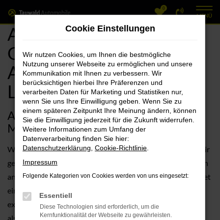
0
Zum
MENÜ
Hauptinhalt
Audi Fürth, Audi
Cookie Einstellungen
springen
Gebrauchtwagen
Wir nutzen Cookies, um Ihnen die bestmögliche
Nutzung unserer Webseite zu ermöglichen und unsere
Angebote mit
Kommunikation mit Ihnen zu verbessern. Wir
berücksichtigen hierbei Ihre Präferenzen und
Lieferservice nach Fürth
verarbeiten Daten für Marketing und Statistiken nur,
wenn Sie uns Ihre Einwilligung geben. Wenn Sie zu
einem späteren Zeitpunkt Ihre Meinung ändern, können
Audi Gebrauchtwagen – zuverlässige
Sie die Einwilligung jederzeit für die Zukunft widerrufen.
Mobilität für Fürth
Weitere Informationen zum Umfang der
Datenverarbeitung finden Sie hier:
Datenschutzerklärung
,
Cookie-Richtlinie
.
Wenn es um Audi Gebrauchtwagen in Fürth geht, führen wir
gerne die hohe Zuverlässigkeit der Marke ins Feld. Kaum ein
Impressum
anderer Hersteller setzt so stark auf Langlebigkeit und bietet
Folgende Kategorien von Cookies werden von uns eingesetzt:
eine so exzellente Verarbeitung. Unser Unternehmen
Essentiell
existiert seit mehr als 110 Jahren und befindet sich bereits
Diese Technologien sind erforderlich, um die
Kernfunktionalität der Webseite zu gewährleisten.
als Familienbetrieb in der vierten Generation. In Fürth und