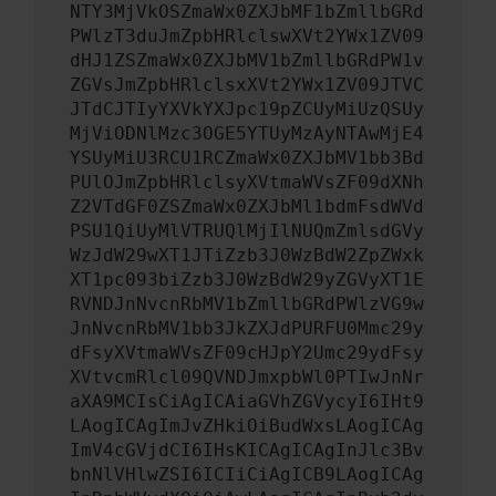
NTY3MjVkOSZmaWx0ZXJbMF1bZmllbGRd
PWlzT3duJmZpbHRlclswXVt2YWx1ZV09
dHJ1ZSZmaWx0ZXJbMV1bZmllbGRdPW1v
ZGVsJmZpbHRlclsxXVt2YWx1ZV09JTVC
JTdCJTIyYXVkYXJpc19pZCUyMiUzQSUy
MjViODNlMzc3OGE5YTUyMzAyNTAwMjE4
YSUyMiU3RCU1RCZmaWx0ZXJbMV1bb3Bd
PUlOJmZpbHRlclsyXVtmaWVsZF09dXNh
Z2VTdGF0ZSZmaWx0ZXJbMl1bdmFsdWVd
PSU1QiUyMlVTRUQlMjIlNUQmZmlsdGVy
WzJdW29wXT1JTiZzb3J0WzBdW2ZpZWxk
XT1pc093biZzb3J0WzBdW29yZGVyXT1E
RVNDJnNvcnRbMV1bZmllbGRdPWlzVG9w
JnNvcnRbMV1bb3JkZXJdPURFU0Mmc29y
dFsyXVtmaWVsZF09cHJpY2Umc29ydFsy
XVtvcmRlcl09QVNDJmxpbWl0PTIwJnNr
aXA9MCIsCiAgICAiaGVhZGVycyI6IHt9
LAogICAgImJvZHkiOiBudWxsLAogICAg
ImV4cGVjdCI6IHsKICAgICAgInJlc3Bv
bnNlVHlwZSI6ICIiCiAgICB9LAogICAg