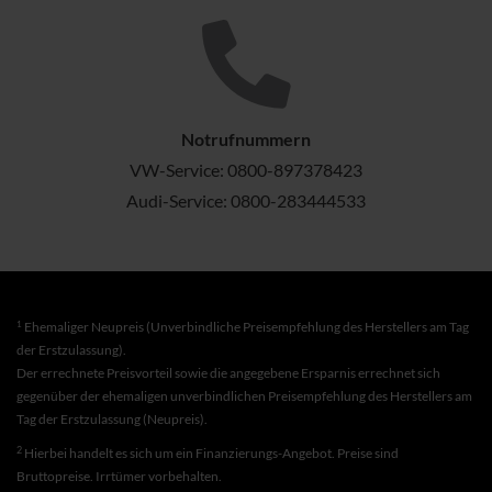
Notrufnummern
VW-Service:
0800-897378423
Audi-Service:
0800-283444533
1
Ehemaliger Neupreis (Unverbindliche Preisempfehlung des Herstellers am Tag
der Erstzulassung).
Der errechnete Preisvorteil sowie die angegebene Ersparnis errechnet sich
gegenüber der ehemaligen unverbindlichen Preisempfehlung des Herstellers am
Tag der Erstzulassung (Neupreis).
2
Hierbei handelt es sich um ein Finanzierungs-Angebot. Preise sind
Bruttopreise. Irrtümer vorbehalten.