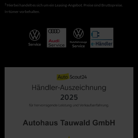
3
Hierbei handelt es sich um ein Leasing-Angebot. Preise sind Bruttopreise.
Irrtümer vorbehalten.