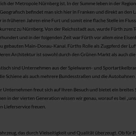
ich der Metropole Nürnberg ist. In der Summe leben in der Region
ografisch befindet man sich hier in Franken und direkt an den Läu
 früheren Jahren eine Furt und somit eine flache Stelle im Fluss.
kurrenz zu Nürnberg. Von der Reichsstadt aus, wurde Fürth zum T
hrhundert und in der folgenden Zeit war Fürth vor allem eine Eise
u gebauten Main-Donau-Kanal. Fürths Rolle als Zugpferd der Luft
 Deren Architektur ist sowohl durch den Grünen Markt als auch die
ristisch sind Unternehmen aus der Spielwaren- und Sportartikelbr
ie Schiene als auch mehrere Bundesstraßen und die Autobahnen A
er Unternehmen freut sich auf Ihren Besuch und bietet ein breit
en in der vierten Generation wissen wir genau, worauf es bei „u
Lieferservice freuen.
zeug, das durch Vielseitigkeit und Qualität überzeugt. Ob für Pe