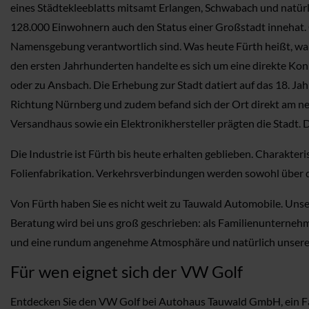
eines Städtekleeblatts mitsamt Erlangen, Schwabach und natürl
128.000 Einwohnern auch den Status einer Großstadt innehat. Ge
Namensgebung verantwortlich sind. Was heute Fürth heißt, war in
den ersten Jahrhunderten handelte es sich um eine direkte Kon
oder zu Ansbach. Die Erhebung zur Stadt datiert auf das 18. Ja
Richtung Nürnberg und zudem befand sich der Ort direkt am ne
Versandhaus sowie ein Elektronikhersteller prägten die Stadt.
Die Industrie ist Fürth bis heute erhalten geblieben. Charakte
Folienfabrikation. Verkehrsverbindungen werden sowohl über d
Von Fürth haben Sie es nicht weit zu Tauwald Automobile. Uns
Beratung wird bei uns groß geschrieben: als Familienunternehm
und eine rundum angenehme Atmosphäre und natürlich unseren 
Für wen eignet sich der VW Golf
Entdecken Sie den VW Golf bei Autohaus Tauwald GmbH, ein Fahr