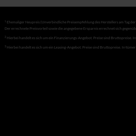
1
Ehemaliger Neupreis (Unverbindliche Preisempfehlung des Herstellers am Tag der 
Der errechnete Preisvorteil sowie die angegebene Ersparnis errechnet sich gegenü
2
Hierbei handelt es sich um ein Finanzierungs-Angebot. Preise sind Bruttopreise. I
3
Hierbei handelt es sich um ein Leasing-Angebot. Preise sind Bruttopreise. Irrtüme