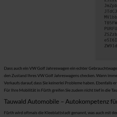
JmZp
JTdC
MV1b
T05F
PURF
ZSZz
eSI6
ZW91
Dass auch ein VW Golf Jahreswagen ein echter Gebrauchtwagen i
den Zustand Ihres VW Golf Jahreswagens checken. Wann immer R
Verkaufs darauf, dass Sie keinerlei Probleme haben. Ebenfalls 
Für Ihre Mobilität in Fürth greifen Sie zudem nicht tief in die 
Tauwald Automobile – Autokompetenz fü
Fürth wird oftmals die Kleeblattstadt genannt, was auch mit dem