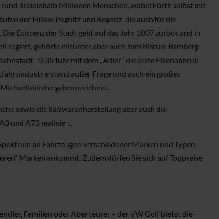
 rund dreieinhalb Millionen Menschen, wobei Fürth selbst mit
fen der Flüsse Pegnitz und Regnitz, die auch für die
 Die Existenz der Stadt geht auf das Jahr 1007 zurück und in
eil regiert, gehörte mitunter aber auch zum Bistum Bamberg
nbahnstadt. 1835 fuhr mit dem „Adler“ die erste Eisenbahn in
fahrtindustrie stand außer Frage und auch ein großes
 Michaeliskirche gekennzeichnet.
anche sowie die Süßwarenherstellung aber auch die
3 und A73 realisiert.
es Spektrum an Fahrzeugen verschiedener Marken und Typen.
nseren“ Marken ankommt. Zudem dürfen Sie sich auf Toppreise
ndler, Familien oder Abenteurer – der VW Golf bietet die