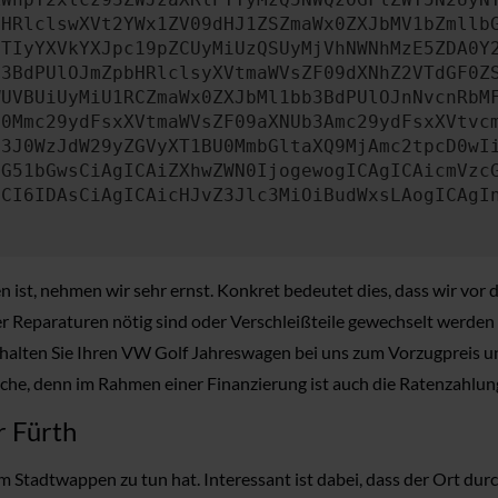
bHRlclswXVt2YWx1ZV09dHJ1ZSZmaWx0ZXJbMV1bZmllb
JTIyYXVkYXJpc19pZCUyMiUzQSUyMjVhNWNhMzE5ZDA0Y
b3BdPUlOJmZpbHRlclsyXVtmaWVsZF09dXNhZ2VTdGF0Z
WUVBUiUyMiU1RCZmaWx0ZXJbMl1bb3BdPUlOJnNvcnRbM
U0Mmc29ydFsxXVtmaWVsZF09aXNUb3Amc29ydFsxXVtvc
b3J0WzJdW29yZGVyXT1BU0MmbGltaXQ9MjAmc2tpcD0wI
IG51bGwsCiAgICAiZXhwZWN0IjogewogICAgICAicmVzc
dCI6IDAsCiAgICAicHJvZ3Jlc3MiOiBudWxsLAogICAgI
st, nehmen wir sehr ernst. Konkret bedeutet dies, dass wir vor 
eparaturen nötig sind oder Verschleißteile gewechselt werden mü
erhalten Sie Ihren VW Golf Jahreswagen bei uns zum Vorzugpreis u
Tasche, denn im Rahmen einer Finanzierung ist auch die Ratenzahlung
r Fürth
 Stadtwappen zu tun hat. Interessant ist dabei, dass der Ort durch