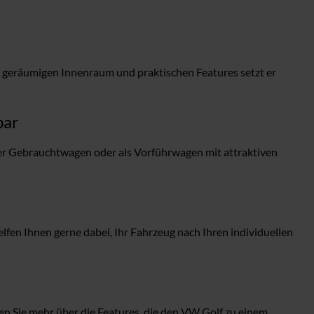
em geräumigen Innenraum und praktischen Features setzt er
bar
r Gebrauchtwagen oder als Vorführwagen mit attraktiven
en Ihnen gerne dabei, Ihr Fahrzeug nach Ihren individuellen
en Sie mehr über die Features, die den VW Golf zu einem