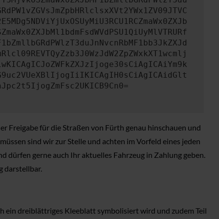
GRdPW1vZGVsJmZpbHRlclsxXVt2YWx1ZV09JTVC
2E5MDg5NDViYjUxOSUyMiU3RCU1RCZmaWx0ZXJb
SZmaWx0ZXJbMl1bdmFsdWVdPSU1QiUyMlVTRURf
F1bZmllbGRdPWlzT3duJnNvcnRbMF1bb3JkZXJd
mRlcl09REVTQyZzb3J0WzJdW2ZpZWxkXT1wcmlj
iwKICAgICJoZWFkZXJzIjoge30sCiAgICAiYm9k
G9uc2VUeXBlIjogIiIKICAgIH0sCiAgICAidGlt
nJpc2t5IjogZmFsc2UKICB9Cn0=
der Freigabe für die Straßen von Fürth genau hinschauen und
ssen sind wir zur Stelle und achten im Vorfeld eines jeden
nd dürfen gerne auch Ihr aktuelles Fahrzeug in Zahlung geben.
 darstellbar.
 ein dreiblättriges Kleeblatt symbolisiert wird und zudem Teil