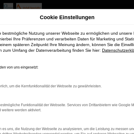
agen Angebote mit Lieferser
Cookie Einstellungen
ürth
ie bestmögliche Nutzung unserer Webseite zu ermöglichen und unsere
hierbei Ihre Präferenzen und verarbeiten Daten für Marketing und Stati
einem späteren Zeitpunkt Ihre Meinung ändern, können Sie die Einwillig
Sie nur zu Ihrer Wahl beglückwünschen. Für Ihre Mobilität in Für
en zum Umfang der Datenverarbeitung finden Sie hier:
Datenschutzerkl
 der Kombination aus erstklassigem Zustand, nah an dem eines Neu
pausgestatteten Modell durch Fürth und Umgebung. In aller Rege
en von uns eingesetzt:
Assistenten freuen dürfen.
rlich, um die Kernfunktionalität der Webseite zu gewährleisten.
estmögliche Funktionalität der Webseite. Services von Drittanbietern wie Google 
r: Network Error
eitere werden aktiviert.
en ist ein Fehler aufgetreten.
 es uns, die Nutzung der Webseite zu analysieren, um die Leistung zu messen u
d ein paar Tipps, die dir helfen können: