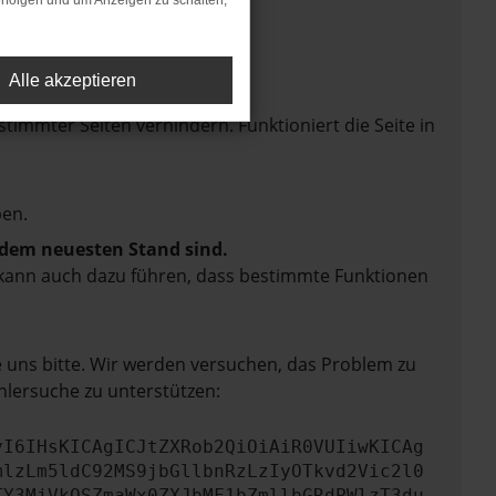
rfolgen und um Anzeigen zu schalten,
Alle akzeptieren
mmter Seiten verhindern. Funktioniert die Seite in
en.
f dem neuesten Stand sind.
rn kann auch dazu führen, dass bestimmte Funktionen
e uns bitte. Wir werden versuchen, das Problem zu
hlersuche zu unterstützen:
yI6IHsKICAgICJtZXRob2QiOiAiR0VUIiwKICAg
mlzLm5ldC92MS9jbGllbnRzLzIyOTkvd2Vic2l0
TY3MjVkOSZmaWx0ZXJbMF1bZmllbGRdPWlzT3du