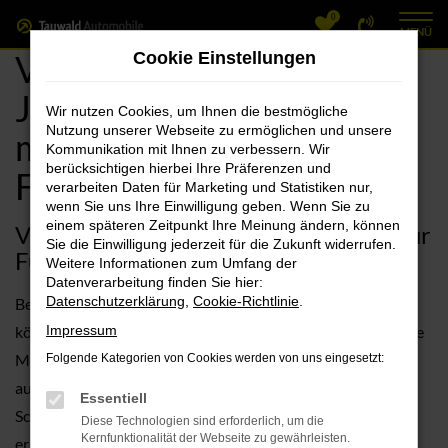
0
Zum
MENÜ
Hauptinhalt
VW Fürth, VW Polo
Cookie Einstellungen
springen
Jahreswagen Angebote
Wir nutzen Cookies, um Ihnen die bestmögliche
Nutzung unserer Webseite zu ermöglichen und unsere
mit Lieferservice nach
Kommunikation mit Ihnen zu verbessern. Wir
berücksichtigen hierbei Ihre Präferenzen und
Fürth
verarbeiten Daten für Marketing und Statistiken nur,
wenn Sie uns Ihre Einwilligung geben. Wenn Sie zu
einem späteren Zeitpunkt Ihre Meinung ändern, können
VW Polo Jahreswagen – unsere Idee für
Sie die Einwilligung jederzeit für die Zukunft widerrufen.
Fürth
Weitere Informationen zum Umfang der
Datenverarbeitung finden Sie hier:
Datenschutzerklärung
,
Cookie-Richtlinie
.
Beim nächsten Mal einen VW Polo Jahreswagen? Dann
können wir Sie nur zu Ihrer Wahl beglückwünschen. Für Ihre
Impressum
Mobilität in Fürth eignet sich dieses Fahrzeug ganz
Folgende Kategorien von Cookies werden von uns eingesetzt:
ausgezeichnet und ist als Jahreswagen auch ein echtes
Essentiell
Schnäppchen. Der Vorteil liegt in der Kombination aus
Diese Technologien sind erforderlich, um die
Kernfunktionalität der Webseite zu gewährleisten.
erstklassigem Zustand, nah an dem eines Neuwagens und