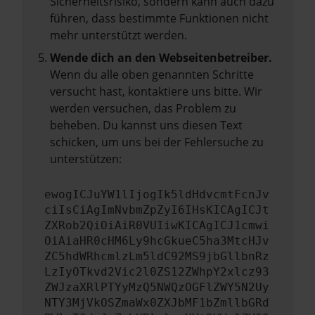
Sicherheitsrisiko, sondern kann auch dazu
führen, dass bestimmte Funktionen nicht
mehr unterstützt werden.
Wende dich an den Webseitenbetreiber.
Wenn du alle oben genannten Schritte
versucht hast, kontaktiere uns bitte. Wir
werden versuchen, das Problem zu
beheben. Du kannst uns diesen Text
schicken, um uns bei der Fehlersuche zu
unterstützen:
ewogICJuYW1lIjogIk5ldHdvcmtFcnJv
ciIsCiAgImNvbmZpZyI6IHsKICAgICJt
ZXRob2QiOiAiR0VUIiwKICAgICJ1cmwi
OiAiaHR0cHM6Ly9hcGkueC5ha3MtcHJv
ZC5hdWRhcmlzLm5ldC92MS9jbGllbnRz
LzIyOTkvd2Vic2l0ZS12ZWhpY2xlcz93
ZWJzaXRlPTYyMzQ5NWQzOGFlZWY5N2Uy
NTY3MjVkOSZmaWx0ZXJbMF1bZmllbGRd