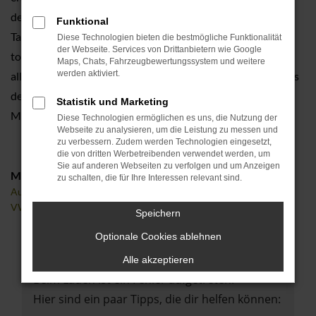
dem Preis eines Gebrauchten. Sie greifen nicht tief in die
Funktional
Tasche und fahren mit einem rundum langlebigen und
Diese Technologien bieten die bestmögliche Funktionalität
der Webseite. Services von Drittanbietern wie Google
topausgestatteten Modell durch Fürth und Umgebung. In
Maps, Chats, Fahrzeugbewertungssystem und weitere
werden aktiviert.
aller Regel stammt ein VW Polo Jahreswagen auch noch aus
der aktuellen Modellgeneration, weshalb Sie sich auf jede
Statistik und Marketing
Menge Extras und Assistenten freuen dürfen.
Diese Technologien ermöglichen es uns, die Nutzung der
Webseite zu analysieren, um die Leistung zu messen und
zu verbessern. Zudem werden Technologien eingesetzt,
die von dritten Werbetreibenden verwendet werden, um
Sie auf anderen Webseiten zu verfolgen und um Anzeigen
Marken
zu schalten, die für Ihre Interessen relevant sind.
Audi
VW
Speichern
Optionale Cookies ablehnen
Fehler: Network Error
Alle akzeptieren
Beim Laden ist ein Fehler aufgetreten.
Hier sind ein paar Tipps, die dir helfen können: