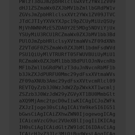
PWlzT3duJmZpbHRlclswXVt2YWx1ZV09
dHJ1ZSZmaWx0ZXJbMV1bZmllbGRdPW1v
ZGVsJmZpbHRlclsxXVt2YWx1ZV09JTVC
JTdCJTIyYXVkYXJpc19pZCUyMiUzQSUy
MjVhNWNhMzE5ZDA0Y2E5MDg5NDViYjUx
YSUyMiU3RCU1RCZmaWx0ZXJbMV1bb3Bd
PUlOJmZpbHRlclsyXVtmaWVsZF09dXNh
Z2VTdGF0ZSZmaWx0ZXJbMl1bdmFsdWVd
PSU1QiUyMlVTRURfT05FWUVBUiUyMiU1
RCZmaWx0ZXJbMl1bb3BdPUlOJnNvcnRb
MF1bZmllbGRdPWlzT3duJnNvcnRbMF1b
b3JkZXJdPURFU0Mmc29ydFsxXVtmaWVs
ZF09aXNUb3Amc29ydFsxXVtvcmRlcl09
REVTQyZzb3J0WzJdW2ZpZWxkXT1wcmlj
ZSZzb3J0WzJdW29yZGVyXT1BU0MmbGlt
aXQ9MjAmc2tpcD0wIiwKICAgICJoZWFk
ZXJzIjoge30sCiAgICAiYm9keSI6IG51
bGwsCiAgICAiZXhwZWN0IjogewogICAg
ICAicmVzcG9uc2VUeXBlIjogIiIKICAg
IH0sCiAgICAidGltZW91dCI6IDAsCiAg
ICAicHJvZ3Jlc3MiOiBudWxsLAogICAg