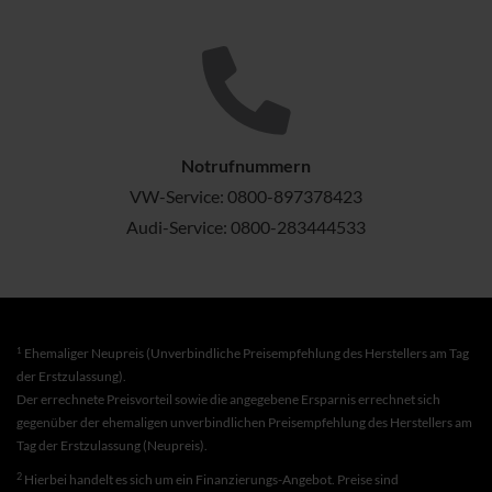
Notrufnummern
VW-Service:
0800-897378423
Audi-Service:
0800-283444533
1
Ehemaliger Neupreis (Unverbindliche Preisempfehlung des Herstellers am Tag
der Erstzulassung).
Der errechnete Preisvorteil sowie die angegebene Ersparnis errechnet sich
gegenüber der ehemaligen unverbindlichen Preisempfehlung des Herstellers am
Tag der Erstzulassung (Neupreis).
2
Hierbei handelt es sich um ein Finanzierungs-Angebot. Preise sind