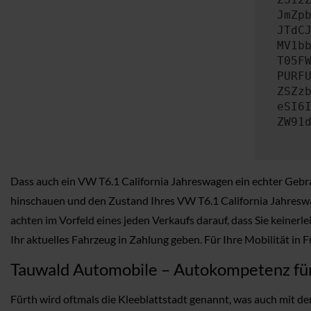
JmZp
JTdC
MV1b
T05F
PURF
ZSZz
eSI6
ZW91
Dass auch ein VW T6.1 California Jahreswagen ein echter Gebra
hinschauen und den Zustand Ihres VW T6.1 California Jahreswa
achten im Vorfeld eines jeden Verkaufs darauf, dass Sie keiner
Ihr aktuelles Fahrzeug in Zahlung geben. Für Ihre Mobilität in F
Tauwald Automobile – Autokompetenz fü
Fürth wird oftmals die Kleeblattstadt genannt, was auch mit dem