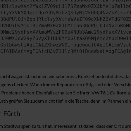
bHRlclswXVt2YWx1ZV09dHJ1ZSZmaWx0ZXJbMV1bZmllb
JTIyYXVkYXJpc19pZCUyMiUzQSUyMjVkODQ4NzZkYjkzZ
b3BdPUlOJmZpbHRlclsyXVtmaWVsZF09dXNhZ2VTdGF0Z
WUVBUiUyMiU1RCZmaWx0ZXJbMl1bb3BdPUlOJnNvcnRbM
U0Mmc29ydFsxXVtmaWVsZF09aXNUb3Amc29ydFsxXVtvc
b3J0WzJdW29yZGVyXT1BU0MmbGltaXQ9MjAmc2tpcD0wI
IG51bGwsCiAgICAiZXhwZWN0IjogewogICAgICAicmVzc
dCI6IDAsCiAgICAicHJvZ3Jlc3MiOiBudWxsLAogICAgI
uchtwagen ist, nehmen wir sehr ernst. Konkret bedeutet dies, dass
gens checken. Wann immer Reparaturen nötig sind oder Verschlei
lei Probleme haben. Ebenfalls erhalten Sie Ihren VW T6.1 Californ
ürth greifen Sie zudem nicht tief in die Tasche, denn im Rahmen ei
r Fürth
 Stadtwappen zu tun hat. Interessant ist dabei, dass der Ort durch