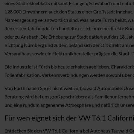
eines Städtekleeblatts mitsamt Erlangen, Schwabach und natürl
128.000 Einwohnern auch den Status einer Großstadt innehat. Ge
Namensgebung verantwortlich sind. Was heute Fürth heißt, war in
den ersten Jahrhunderten handelte es sich um eine direkte Kon
oder zu Ansbach. Die Erhebung zur Stadt datiert auf das 18. Ja
Richtung Nürnberg und zudem befand sich der Ort direkt am ne
Versandhaus sowie ein Elektronikhersteller prägten die Stadt.
Die Industrie ist Fürth bis heute erhalten geblieben. Charakte
Folienfabrikation. Verkehrsverbindungen werden sowohl über d
Von Fürth haben Sie es nicht weit zu Tauwald Automobile. Uns
Beratung wird bei uns groß geschrieben: als Familienunternehm
und eine rundum angenehme Atmosphäre und natürlich unseren 
Für wen eignet sich der VW T6.1 Californ
Entdecken Sie den VW T6.1 California bei Autohaus Tauwald Gmb