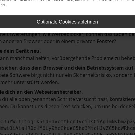
on dritten Werbetreibenden verwendet werden, um Sie auf anderen Webseiten zu ve
ind.
prüfe deine Firewall und deine Internetverbindung.
 andere Webseiten, zum Beispiel deine Suchmaschine?
Optionale Cookies ablehnen
e deine Browsererweiterungen.
e Erweiterungen, wie Werbeblocker, können das Laden besti
 anderen Browser oder in einem privaten Fenster?
e dein Gerät neu.
kann manchmal helfen, vorübergehende Probleme zu beheb
e sicher, dass dein Browser und dein Betriebssystem au
tete Software birgt nicht nur ein Sicherheitsrisiko, sonde
 mehr unterstützt werden.
e dich an den Webseitenbetreiber.
du alle oben genannten Schritte versucht hast, kontaktier
en. Du kannst uns diesen Text schicken, um uns bei der Fe
ICJuYW1lIjogIk5ldHdvcmtFcnJvciIsCiAgImNvbmZpZ
cmwiOiAiaHR0cHM6Ly9hcGkueC5ha3MtcHJvZC5hdWRhc
ZWhpY2xlcz93ZWJzaXRlPTYyMzQ5NWQzOGFlZWY5N2UyN