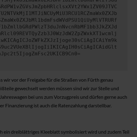
GRdPW1vZGVsJmZpbHRlclsxXVt2YWx1ZV09JTVC
TU2NTVkMjI1MTJiNCUyMiU3RCU1RCZmaWx0ZXJb
SZmaWx0ZXJbMl1bdmFsdWVdPSU1QiUyMlVTRURf
F1bZmllbGRdPWlzT3duJnNvcnRbMF1bb3JkZXJd
mRlcl09REVTQyZzb3J0WzJdW2ZpZWxkXT1wcmlj
iwKICAgICJoZWFkZXJzIjoge30sCiAgICAiYm9k
G9uc2VUeXBlIjogIiIKICAgIH0sCiAgICAidGlt
nJpc2t5IjogZmFsc2UKICB9Cn0=
 wir vor der Freigabe für die Straßen von Fürth genau
ßteile gewechselt werden müssen sind wir zur Stelle und
ia Jahreswagen bei uns zum Vorzugpreis und dürfen gerne auch
ner Finanzierung ist auch die Ratenzahlung darstellbar.
 ein dreiblättriges Kleeblatt symbolisiert wird und zudem Teil