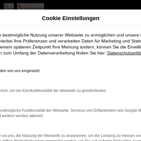
ia Jahreswagen Angebote mit
Cookie Einstellungen
 Idee für Fürth
ie bestmögliche Nutzung unserer Webseite zu ermöglichen und unsere
hierbei Ihre Präferenzen und verarbeiten Daten für Marketing und Stati
einem späteren Zeitpunkt Ihre Meinung ändern, können Sie die Einwillig
können wir Sie nur zu Ihrer Wahl beglückwünschen. Für Ihre Mobi
en zum Umfang der Datenverarbeitung finden Sie hier:
Datenschutzerkl
eil liegt in der Kombination aus erstklassigem Zustand, nah an 
langlebigen und topausgestatteten Modell durch Fürth und Umgebu
en von uns eingesetzt:
 auf jede Menge Extras und Assistenten freuen dürfen.
rlich, um die Kernfunktionalität der Webseite zu gewährleisten.
estmögliche Funktionalität der Webseite. Services von Drittanbietern wie Google 
r: Network Error
eitere werden aktiviert.
en ist ein Fehler aufgetreten.
 es uns, die Nutzung der Webseite zu analysieren, um die Leistung zu messen u
d ein paar Tipps, die dir helfen können: