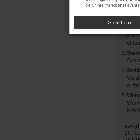
Technologien eingesetzt, die v
die für Ihre Interessen relevant s
Über
Laden
Speichern
Prüf
Manch
einem
Start
Das 
Stell
Veral
nicht
Wend
Wenn 
beheb
ewog
ICJ1
ZS12