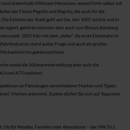
 rund dreieinhalb Millionen Menschen, wobei Fürth selbst mit
fen der Flüsse Pegnitz und Regnitz, die auch für die
 Die Existenz der Stadt geht auf das Jahr 1007 zurück und in
eil regiert, gehörte mitunter aber auch zum Bistum Bamberg
nbahnstadt. 1835 fuhr mit dem „Adler“ die erste Eisenbahn in
fahrtindustrie stand außer Frage und auch ein großes
 Michaeliskirche gekennzeichnet.
anche sowie die Süßwarenherstellung aber auch die
3 und A73 realisiert.
es Spektrum an Fahrzeugen verschiedener Marken und Typen.
nseren“ Marken ankommt. Zudem dürfen Sie sich auf Toppreise
t. Ob für Pendler, Familien oder Abenteurer – der VW T6.1