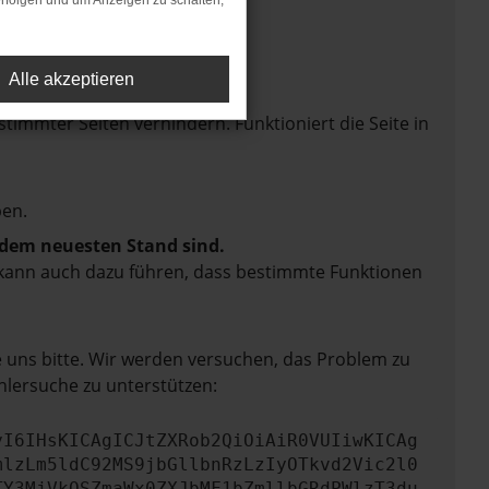
rfolgen und um Anzeigen zu schalten,
Alle akzeptieren
mmter Seiten verhindern. Funktioniert die Seite in
en.
f dem neuesten Stand sind.
rn kann auch dazu führen, dass bestimmte Funktionen
e uns bitte. Wir werden versuchen, das Problem zu
hlersuche zu unterstützen:
yI6IHsKICAgICJtZXRob2QiOiAiR0VUIiwKICAg
mlzLm5ldC92MS9jbGllbnRzLzIyOTkvd2Vic2l0
TY3MjVkOSZmaWx0ZXJbMF1bZmllbGRdPWlzT3du