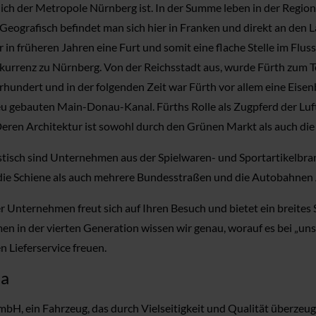
ich der Metropole Nürnberg ist. In der Summe leben in der Region
ografisch befindet man sich hier in Franken und direkt an den Läu
 früheren Jahren eine Furt und somit eine flache Stelle im Fluss.
kurrenz zu Nürnberg. Von der Reichsstadt aus, wurde Fürth zum T
hrhundert und in der folgenden Zeit war Fürth vor allem eine Eise
u gebauten Main-Donau-Kanal. Fürths Rolle als Zugpferd der Luft
 Deren Architektur ist sowohl durch den Grünen Markt als auch die
ristisch sind Unternehmen aus der Spielwaren- und Sportartikelbr
ie Schiene als auch mehrere Bundesstraßen und die Autobahnen A
er Unternehmen freut sich auf Ihren Besuch und bietet ein breit
en in der vierten Generation wissen wir genau, worauf es bei „u
Lieferservice freuen.
ia
H, ein Fahrzeug, das durch Vielseitigkeit und Qualität überzeug