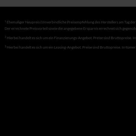
1
Ehemaliger Neupreis (Unverbindliche Preisempfehlung des Herstellers am Tag der 
Der errechnete Preisvorteil sowie die angegebene Ersparnis errechnet sich gegenü
2
Hierbei handelt es sich um ein Finanzierungs-Angebot. Preise sind Bruttopreise. I
3
Hierbei handelt es sich um ein Leasing-Angebot. Preise sind Bruttopreise. Irrtüme