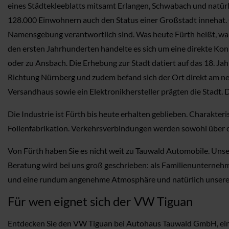
eines Städtekleeblatts mitsamt Erlangen, Schwabach und natürl
128.000 Einwohnern auch den Status einer Großstadt innehat. Ge
Namensgebung verantwortlich sind. Was heute Fürth heißt, war in
den ersten Jahrhunderten handelte es sich um eine direkte Kon
oder zu Ansbach. Die Erhebung zur Stadt datiert auf das 18. Ja
Richtung Nürnberg und zudem befand sich der Ort direkt am ne
Versandhaus sowie ein Elektronikhersteller prägten die Stadt.
Die Industrie ist Fürth bis heute erhalten geblieben. Charakte
Folienfabrikation. Verkehrsverbindungen werden sowohl über d
Von Fürth haben Sie es nicht weit zu Tauwald Automobile. Uns
Beratung wird bei uns groß geschrieben: als Familienunternehm
und eine rundum angenehme Atmosphäre und natürlich unseren 
Für wen eignet sich der VW Tiguan
Entdecken Sie den VW Tiguan bei Autohaus Tauwald GmbH, ein Fa