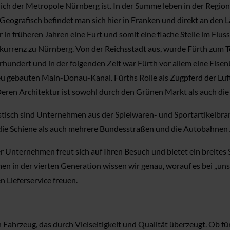
ich der Metropole Nürnberg ist. In der Summe leben in der Region
ografisch befindet man sich hier in Franken und direkt an den Läu
 früheren Jahren eine Furt und somit eine flache Stelle im Fluss.
kurrenz zu Nürnberg. Von der Reichsstadt aus, wurde Fürth zum T
hrhundert und in der folgenden Zeit war Fürth vor allem eine Eise
u gebauten Main-Donau-Kanal. Fürths Rolle als Zugpferd der Luft
 Deren Architektur ist sowohl durch den Grünen Markt als auch die
ristisch sind Unternehmen aus der Spielwaren- und Sportartikelbr
ie Schiene als auch mehrere Bundesstraßen und die Autobahnen A
er Unternehmen freut sich auf Ihren Besuch und bietet ein breit
en in der vierten Generation wissen wir genau, worauf es bei „u
Lieferservice freuen.
hrzeug, das durch Vielseitigkeit und Qualität überzeugt. Ob für