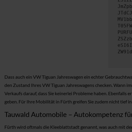
JmZp
JTdC
MV1b
T05F
PURF
ZSZz
eSI6
ZW91
Dass auch ein VW Tiguan Jahreswagen ein echter Gebrauchtwagen
den Zustand Ihres VW Tiguan Jahreswagens checken. Wann immer
Verkaufs darauf, dass Sie keinerlei Probleme haben. Ebenfalls 
geben. Für Ihre Mobilität in Fürth greifen Sie zudem nicht tief 
Tauwald Automobile – Autokompetenz fü
Fürth wird oftmals die Kleeblattstadt genannt, was auch mit dem