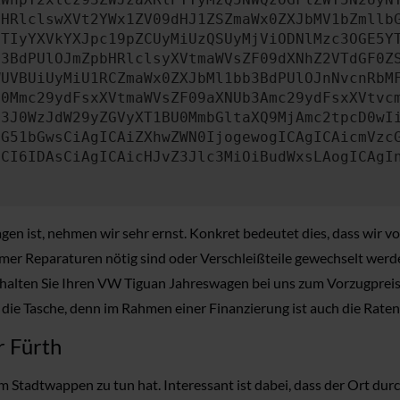
bHRlclswXVt2YWx1ZV09dHJ1ZSZmaWx0ZXJbMV1bZmllb
JTIyYXVkYXJpc19pZCUyMiUzQSUyMjViODNlMzc3OGE5Y
b3BdPUlOJmZpbHRlclsyXVtmaWVsZF09dXNhZ2VTdGF0Z
WUVBUiUyMiU1RCZmaWx0ZXJbMl1bb3BdPUlOJnNvcnRbM
U0Mmc29ydFsxXVtmaWVsZF09aXNUb3Amc29ydFsxXVtvc
b3J0WzJdW29yZGVyXT1BU0MmbGltaXQ9MjAmc2tpcD0wI
IG51bGwsCiAgICAiZXhwZWN0IjogewogICAgICAicmVzc
dCI6IDAsCiAgICAicHJvZ3Jlc3MiOiBudWxsLAogICAgI
 ist, nehmen wir sehr ernst. Konkret bedeutet dies, dass wir vo
 Reparaturen nötig sind oder Verschleißteile gewechselt werden 
erhalten Sie Ihren VW Tiguan Jahreswagen bei uns zum Vorzugpreis
in die Tasche, denn im Rahmen einer Finanzierung ist auch die Raten
r Fürth
 Stadtwappen zu tun hat. Interessant ist dabei, dass der Ort durch