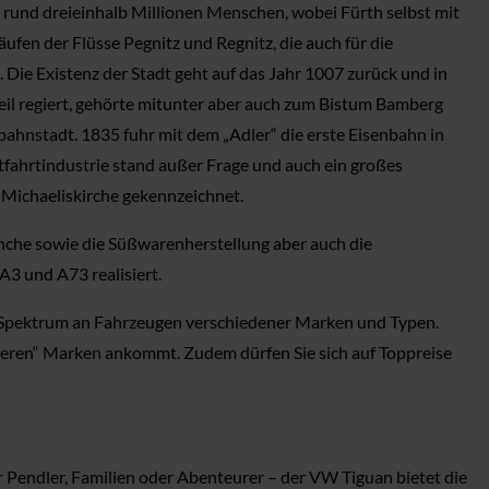
 rund dreieinhalb Millionen Menschen, wobei Fürth selbst mit
fen der Flüsse Pegnitz und Regnitz, die auch für die
 Die Existenz der Stadt geht auf das Jahr 1007 zurück und in
eil regiert, gehörte mitunter aber auch zum Bistum Bamberg
nbahnstadt. 1835 fuhr mit dem „Adler“ die erste Eisenbahn in
fahrtindustrie stand außer Frage und auch ein großes
 Michaeliskirche gekennzeichnet.
anche sowie die Süßwarenherstellung aber auch die
3 und A73 realisiert.
es Spektrum an Fahrzeugen verschiedener Marken und Typen.
nseren“ Marken ankommt. Zudem dürfen Sie sich auf Toppreise
 Pendler, Familien oder Abenteurer – der VW Tiguan bietet die