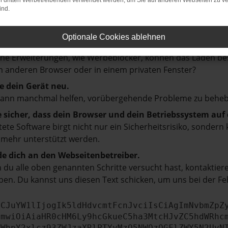
on dritten Werbetreibenden verwendet werden, um Sie auf anderen Webseiten zu ve
ind.
prüfe deine Firewall und deine Internetverbindung.
 andere Webseiten, zum Beispiel deine Suchmaschine?
Optionale Cookies ablehnen
e deine Browsererweiterungen.
e Erweiterungen, wie Werbeblocker, können das Laden besti
 anderen Browser oder in einem privaten Fenster?
e dein Gerät neu.
kann manchmal helfen, vorübergehende Probleme zu beheb
e sicher, dass dein Browser und dein Betriebssystem au
tete Software birgt nicht nur ein Sicherheitsrisiko, sonde
 mehr unterstützt werden.
e dich an den Webseitenbetreiber.
du alle oben genannten Schritte versucht hast, kontaktier
en. Du kannst uns diesen Text schicken, um uns bei der Fe
ICJuYW1lIjogIk5ldHdvcmtFcnJvciIsCiAgImNvbmZpZ
cmwiOiAiaHR0cHM6Ly9hcGkueC5ha3MtcHJvZC5hdWRhc
ZWhpY2xlcz93ZWJzaXRlPTYyMzQ5NWQzOGFlZWY5N2UyN