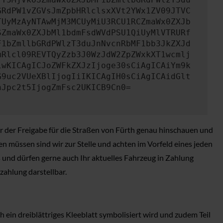
GRdPW1vZGVsJmZpbHRlclsxXVt2YWx1ZV09JTVC
TUyMzAyNTAwMjM3MCUyMiU3RCU1RCZmaWx0ZXJb
SZmaWx0ZXJbMl1bdmFsdWVdPSU1QiUyMlVTRURf
F1bZmllbGRdPWlzT3duJnNvcnRbMF1bb3JkZXJd
mRlcl09REVTQyZzb3J0WzJdW2ZpZWxkXT1wcmlj
iwKICAgICJoZWFkZXJzIjoge30sCiAgICAiYm9k
G9uc2VUeXBlIjogIiIKICAgIH0sCiAgICAidGlt
nJpc2t5IjogZmFsc2UKICB9Cn0=
r der Freigabe für die Straßen von Fürth genau hinschauen und
müssen sind wir zur Stelle und achten im Vorfeld eines jeden
 und dürfen gerne auch Ihr aktuelles Fahrzeug in Zahlung
zahlung darstellbar.
 ein dreiblättriges Kleeblatt symbolisiert wird und zudem Teil