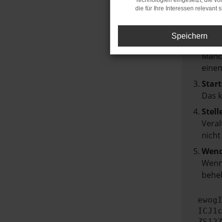
Technologien eingesetzt, die v
die für Ihre Interessen relevant s
Über
Laden
Speichern
Prüf
Manch
einem
Start
Das 
Stell
Veral
nicht
Wend
Wenn 
beheb
ewog
ICJ1
ZS12