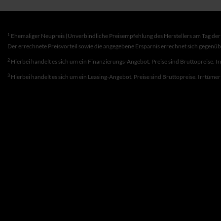
1
Ehemaliger Neupreis (Unverbindliche Preisempfehlung des Herstellers am Tag der 
Der errechnete Preisvorteil sowie die angegebene Ersparnis errechnet sich gegenü
2
Hierbei handelt es sich um ein Finanzierungs-Angebot. Preise sind Bruttopreise. I
3
Hierbei handelt es sich um ein Leasing-Angebot. Preise sind Bruttopreise. Irrtüme