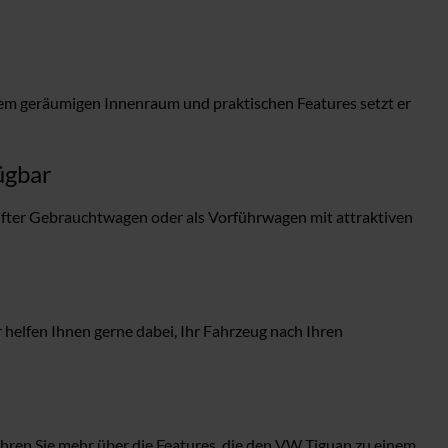
inem geräumigen Innenraum und praktischen Features setzt er
ügbar
fter Gebrauchtwagen oder als Vorführwagen mit attraktiven
elfen Ihnen gerne dabei, Ihr Fahrzeug nach Ihren
hren Sie mehr über die Features, die den VW Tiguan zu einem