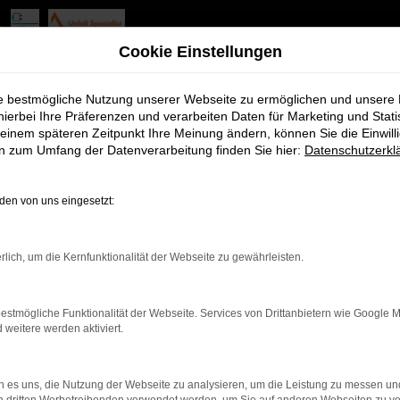
swagen Angebote mit Liefers
Cookie Einstellungen
r Fürth
ie bestmögliche Nutzung unserer Webseite zu ermöglichen und unsere
hierbei Ihre Präferenzen und verarbeiten Daten für Marketing und Stati
einem späteren Zeitpunkt Ihre Meinung ändern, können Sie die Einwillig
r Sie nur zu Ihrer Wahl beglückwünschen. Für Ihre Mobilität in 
en zum Umfang der Datenverarbeitung finden Sie hier:
Datenschutzerkl
t in der Kombination aus erstklassigem Zustand, nah an dem eines
nd topausgestatteten Modell durch Fürth und Umgebung. In aller 
en von uns eingesetzt:
tras und Assistenten freuen dürfen.
rlich, um die Kernfunktionalität der Webseite zu gewährleisten.
estmögliche Funktionalität der Webseite. Services von Drittanbietern wie Google 
r: Network Error
eitere werden aktiviert.
en ist ein Fehler aufgetreten.
 es uns, die Nutzung der Webseite zu analysieren, um die Leistung zu messen u
d ein paar Tipps, die dir helfen können: