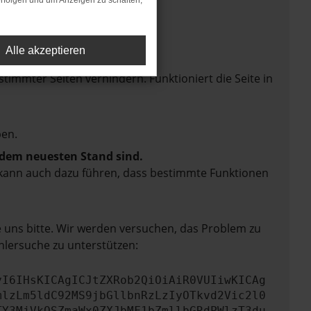
rfolgen und um Anzeigen zu schalten,
Alle akzeptieren
mmter Seiten verhindern. Funktioniert die Seite in
en.
f dem neuesten Stand sind.
rn kann auch dazu führen, dass bestimmte Funktionen
e uns bitte. Wir werden versuchen, das Problem zu
hlersuche zu unterstützen:
yI6IHsKICAgICJtZXRob2QiOiAiR0VUIiwKICAg
mlzLm5ldC92MS9jbGllbnRzLzIyOTkvd2Vic2l0
TY3MjVkOSZmaWx0ZXJbMF1bZmllbGRdPWlzT3du