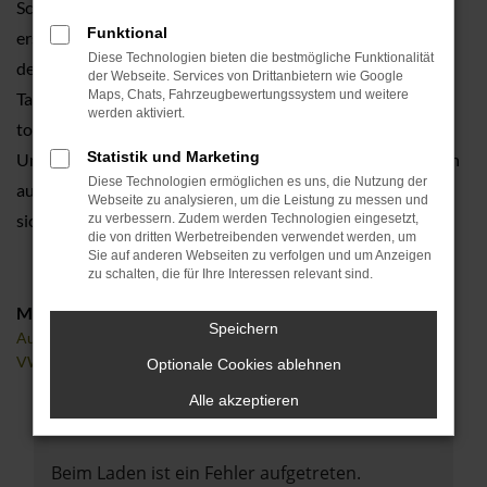
Schnäppchen. Der Vorteil liegt in der Kombination aus
Funktional
erstklassigem Zustand, nah an dem eines Neuwagens und
Diese Technologien bieten die bestmögliche Funktionalität
dem Preis eines Gebrauchten. Sie greifen nicht tief in die
der Webseite. Services von Drittanbietern wie Google
Maps, Chats, Fahrzeugbewertungssystem und weitere
Tasche und fahren mit einem rundum langlebigen und
werden aktiviert.
topausgestatteten Modell durch Herzogenaurach und
Statistik und Marketing
Umgebung. In aller Regel stammt ein VW Polo Jahreswagen
Diese Technologien ermöglichen es uns, die Nutzung der
auch noch aus der aktuellen Modellgeneration, weshalb Sie
Webseite zu analysieren, um die Leistung zu messen und
sich auf jede Menge Extras und Assistenten freuen dürfen.
zu verbessern. Zudem werden Technologien eingesetzt,
die von dritten Werbetreibenden verwendet werden, um
Sie auf anderen Webseiten zu verfolgen und um Anzeigen
zu schalten, die für Ihre Interessen relevant sind.
Marken
Speichern
Audi
VW
Optionale Cookies ablehnen
Alle akzeptieren
Fehler: Network Error
Beim Laden ist ein Fehler aufgetreten.