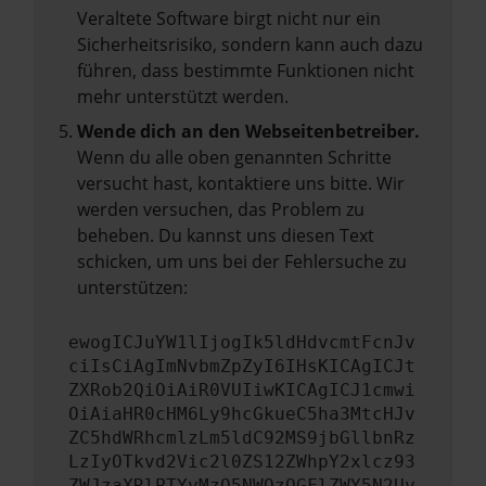
Veraltete Software birgt nicht nur ein
Sicherheitsrisiko, sondern kann auch dazu
führen, dass bestimmte Funktionen nicht
mehr unterstützt werden.
Wende dich an den Webseitenbetreiber.
Wenn du alle oben genannten Schritte
versucht hast, kontaktiere uns bitte. Wir
werden versuchen, das Problem zu
beheben. Du kannst uns diesen Text
schicken, um uns bei der Fehlersuche zu
unterstützen:
ewogICJuYW1lIjogIk5ldHdvcmtFcnJv
ciIsCiAgImNvbmZpZyI6IHsKICAgICJt
ZXRob2QiOiAiR0VUIiwKICAgICJ1cmwi
OiAiaHR0cHM6Ly9hcGkueC5ha3MtcHJv
ZC5hdWRhcmlzLm5ldC92MS9jbGllbnRz
LzIyOTkvd2Vic2l0ZS12ZWhpY2xlcz93
ZWJzaXRlPTYyMzQ5NWQzOGFlZWY5N2Uy