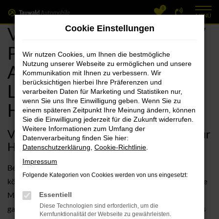
0
Zum
MENÜ
Hauptinhalt
VW Herzogenaurach, VW
Cookie Einstellungen
springen
Polo Jahreswagen
Wir nutzen Cookies, um Ihnen die bestmögliche
Nutzung unserer Webseite zu ermöglichen und unsere
Angebote mit
Kommunikation mit Ihnen zu verbessern. Wir
berücksichtigen hierbei Ihre Präferenzen und
Lieferservice nach
verarbeiten Daten für Marketing und Statistiken nur,
wenn Sie uns Ihre Einwilligung geben. Wenn Sie zu
Herzogenaurach
einem späteren Zeitpunkt Ihre Meinung ändern, können
Sie die Einwilligung jederzeit für die Zukunft widerrufen.
Weitere Informationen zum Umfang der
VW Polo Jahreswagen – unsere Idee für
Datenverarbeitung finden Sie hier:
Herzogenaurach
Datenschutzerklärung
,
Cookie-Richtlinie
.
Impressum
Beim nächsten Mal einen VW Polo Jahreswagen? Dann
Folgende Kategorien von Cookies werden von uns eingesetzt:
können wir Sie nur zu Ihrer Wahl beglückwünschen. Für Ihre
Mobilität in Herzogenaurach eignet sich dieses Fahrzeug
Essentiell
Diese Technologien sind erforderlich, um die
ganz ausgezeichnet und ist als Jahreswagen auch ein echtes
Kernfunktionalität der Webseite zu gewährleisten.