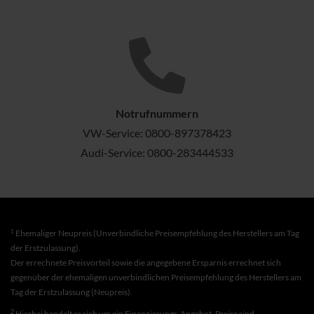
Notrufnummern
VW-Service:
0800-897378423
Audi-Service:
0800-283444533
1
Ehemaliger Neupreis (Unverbindliche Preisempfehlung des Herstellers am Tag
der Erstzulassung).
Der errechnete Preisvorteil sowie die angegebene Ersparnis errechnet sich
gegenüber der ehemaligen unverbindlichen Preisempfehlung des Herstellers am
Tag der Erstzulassung (Neupreis).
2
Hierbei handelt es sich um ein Finanzierungs-Angebot. Preise sind