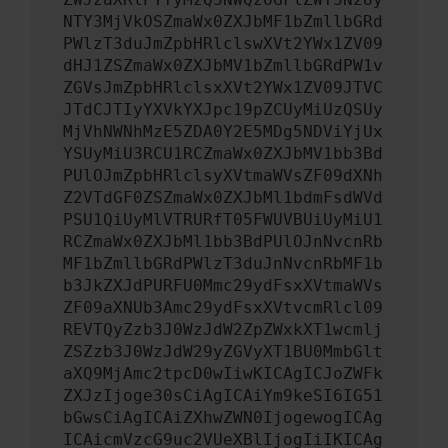
NTY3MjVkOSZmaWx0ZXJbMF1bZmllbGRd
PWlzT3duJmZpbHRlclswXVt2YWx1ZV09
dHJ1ZSZmaWx0ZXJbMV1bZmllbGRdPW1v
ZGVsJmZpbHRlclsxXVt2YWx1ZV09JTVC
JTdCJTIyYXVkYXJpc19pZCUyMiUzQSUy
MjVhNWNhMzE5ZDA0Y2E5MDg5NDViYjUx
YSUyMiU3RCU1RCZmaWx0ZXJbMV1bb3Bd
PUlOJmZpbHRlclsyXVtmaWVsZF09dXNh
Z2VTdGF0ZSZmaWx0ZXJbMl1bdmFsdWVd
PSU1QiUyMlVTRURfT05FWUVBUiUyMiU1
RCZmaWx0ZXJbMl1bb3BdPUlOJnNvcnRb
MF1bZmllbGRdPWlzT3duJnNvcnRbMF1b
b3JkZXJdPURFU0Mmc29ydFsxXVtmaWVs
ZF09aXNUb3Amc29ydFsxXVtvcmRlcl09
REVTQyZzb3J0WzJdW2ZpZWxkXT1wcmlj
ZSZzb3J0WzJdW29yZGVyXT1BU0MmbGlt
aXQ9MjAmc2tpcD0wIiwKICAgICJoZWFk
ZXJzIjoge30sCiAgICAiYm9keSI6IG51
bGwsCiAgICAiZXhwZWN0IjogewogICAg
ICAicmVzcG9uc2VUeXBlIjogIiIKICAg