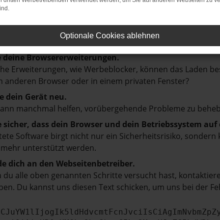
on dritten Werbetreibenden verwendet werden, um Sie auf anderen Webseiten zu ve
d ein paar Tipps, die dir helfen können:
ind.
prüfe deine Firewall und deine Internetverbindung.
Optionale Cookies ablehnen
 andere Webseiten, zum Beispiel deine Suchmaschine?
e deine Browsererweiterungen.
e Erweiterungen, wie Werbeblocker, können das Laden besti
 anderen Browser oder in einem privaten Fenster?
e dein Gerät neu.
kann manchmal helfen, vorübergehende Probleme zu beheb
e sicher, dass dein Browser und dein Betriebssystem au
tete Software birgt nicht nur ein Sicherheitsrisiko, sonde
 mehr unterstützt werden.
e dich an den Webseitenbetreiber.
du alle oben genannten Schritte versucht hast, kontaktier
en. Du kannst uns diesen Text schicken, um uns bei der Fe
ICJuYW1lIjogIk5ldHdvcmtFcnJvciIsCiAgImNvbmZpZ