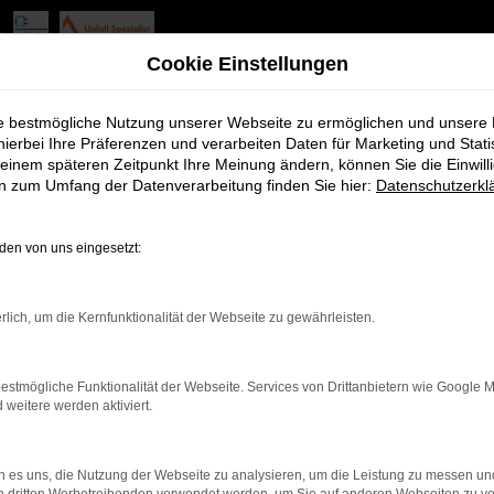
guan Angebote mit Lieferse
Cookie Einstellungen
zogenaurach
ie bestmögliche Nutzung unserer Webseite zu ermöglichen und unsere
hierbei Ihre Präferenzen und verarbeiten Daten für Marketing und Stati
einem späteren Zeitpunkt Ihre Meinung ändern, können Sie die Einwillig
agt werden, kann gut sein, dass wir Ihnen den VW Tiguan nennen.
en zum Umfang der Datenverarbeitung finden Sie hier:
Datenschutzerkl
Herzogenaurach erst einmal genau kennen lernen. Im nächsten Schr
an einsteigen. Was für unser Unternehmen spricht, ist die Tradit
en von uns eingesetzt:
. Ebenfalls profitieren Sie von unseren erstklassigen Einkaufskon
rlich, um die Kernfunktionalität der Webseite zu gewährleisten.
estmögliche Funktionalität der Webseite. Services von Drittanbietern wie Google 
eitere werden aktiviert.
r: Network Error
 es uns, die Nutzung der Webseite zu analysieren, um die Leistung zu messen u
en ist ein Fehler aufgetreten.