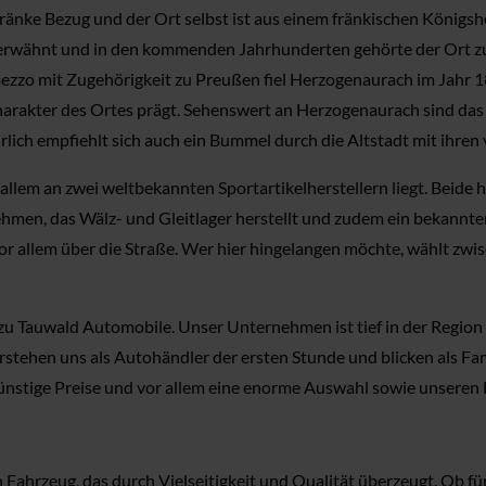
änke Bezug und der Ort selbst ist aus einem fränkischen König
 erwähnt und in den kommenden Jahrhunderten gehörte der Ort 
zzo mit Zugehörigkeit zu Preußen fiel Herzogenaurach im Jahr 181
Charakter des Ortes prägt. Sehenswert an Herzogenaurach sind das
lich empfiehlt sich auch ein Bummel durch die Altstadt mit ihre
allem an zwei weltbekannten Sportartikelherstellern liegt. Beide 
nehmen, das Wälz- und Gleitlager herstellt und zudem ein bekannt
h vor allem über die Straße. Wer hier hingelangen möchte, wählt 
zu Tauwald Automobile. Unser Unternehmen ist tief in der Region v
tehen uns als Autohändler der ersten Stunde und blicken als Fa
günstige Preise und vor allem eine enorme Auswahl sowie unseren L
hrzeug, das durch Vielseitigkeit und Qualität überzeugt. Ob für