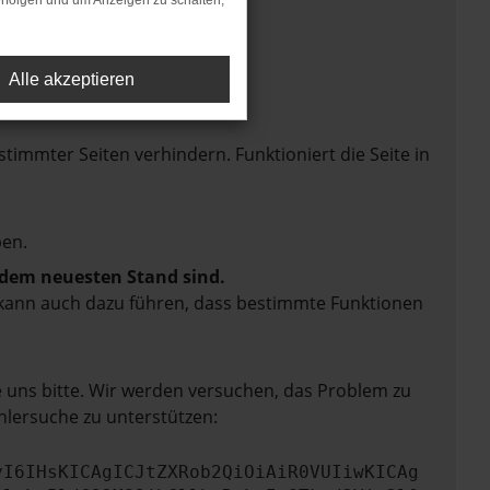
rfolgen und um Anzeigen zu schalten,
Alle akzeptieren
mmter Seiten verhindern. Funktioniert die Seite in
en.
f dem neuesten Stand sind.
rn kann auch dazu führen, dass bestimmte Funktionen
e uns bitte. Wir werden versuchen, das Problem zu
hlersuche zu unterstützen:
yI6IHsKICAgICJtZXRob2QiOiAiR0VUIiwKICAg