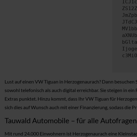
ICJ1
ZS12
JmZp
JTdC
MV1b
aXNU
bGlt
Ijog
c3Mi
Lust auf einen VW Tiguan in Herzogenaurach? Dann besuchen Si
sowohl telefonisch als auch digital erreichbar. Sie steigen in 
Extras punktet. Hinzu kommt, dass Ihr VW Tiguan für Herzogen
sich dies auf Wunsch auch mit einer Finanzierung, sodass die Pr
Tauwald Automobile – für alle Autofrage
Mit rund 24.000 Einwohnern ist Herzogenaurach eine Kleinstadt