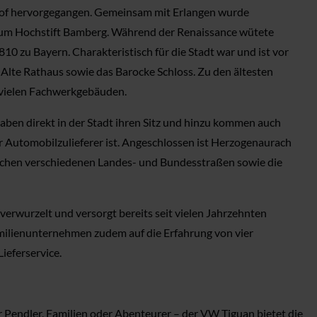
shof hervorgegangen. Gemeinsam mit Erlangen wurde
zum Hochstift Bamberg. Während der Renaissance wütete
0 zu Bayern. Charakteristisch für die Stadt war und ist vor
 Alte Rathaus sowie das Barocke Schloss. Zu den ältesten
n vielen Fachwerkgebäuden.
haben direkt in der Stadt ihren Sitz und hinzu kommen auch
er Automobilzulieferer ist. Angeschlossen ist Herzogenaurach
zwischen verschiedenen Landes- und Bundesstraßen sowie die
erwurzelt und versorgt bereits seit vielen Jahrzehnten
milienunternehmen zudem auf die Erfahrung von vier
ieferservice.
 Pendler, Familien oder Abenteurer – der VW Tiguan bietet die