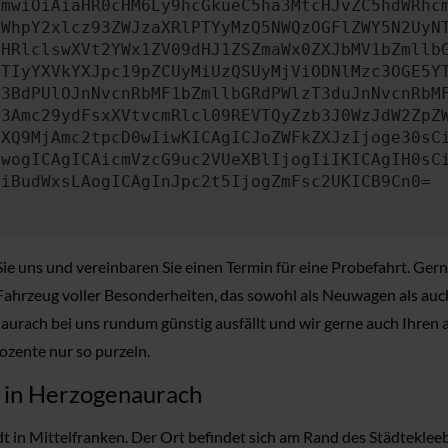
cmwiOiAiaHR0cHM6Ly9hcGkueC5ha3MtcHJvZC5hdWRhc
ZWhpY2xlcz93ZWJzaXRlPTYyMzQ5NWQzOGFlZWY5N2UyN
bHRlclswXVt2YWx1ZV09dHJ1ZSZmaWx0ZXJbMV1bZmllb
JTIyYXVkYXJpc19pZCUyMiUzQSUyMjViODNlMzc3OGE5Y
b3BdPUlOJnNvcnRbMF1bZmllbGRdPWlzT3duJnNvcnRbM
b3Amc29ydFsxXVtvcmRlcl09REVTQyZzb3J0WzJdW2ZpZ
aXQ9MjAmc2tpcD0wIiwKICAgICJoZWFkZXJzIjoge30sC
ewogICAgICAicmVzcG9uc2VUeXBlIjogIiIKICAgIH0sC
OiBudWxsLAogICAgInJpc2t5IjogZmFsc2UKICB9Cn0=
e uns und vereinbaren Sie einen Termin für eine Probefahrt. Ger
ein Fahrzeug voller Besonderheiten, das sowohl als Neuwagen als au
aurach bei uns rundum günstig ausfällt und wir gerne auch Ihren
ozente nur so purzeln.
n in Herzogenaurach
 in Mittelfranken. Der Ort befindet sich am Rand des Städtekleeb