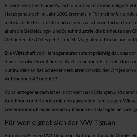
Einwohnern. Der Name Aurach nimmt auf eine ehemalige Viehtr
Herzogenaurach im Jahr 1002 erstmals in Form einer Urkunde
mehrfach die Pest im Ort nach einem zwischenzeitlichen Interme
allem die Bekleidungs- und Schuhindustrie, die bis heute den 
Gebäuden des Ortes gehört die St. Magdalena- Kirche und natür
Die Wirtschaft von Herzogenaurach steht prächtig dar, was vor 
diverse große Einzelhändler. Auch zu nennen, ist ist ein Unter
nur indirekt an das Schienennetz, erreicht wird der Ort jedoc
Autobahnen A3 und A73.
Von Herzogenaurach ist es nicht weit nach Erlangen und damit 
Kundinnen und Kunden mit den passenden Fahrzeugen. Wir vers
Generationen. Freuen Sie sich auf einen erstklassigen Service, 
Für wen eignet sich der VW Tiguan
Entdecken Sie den VW Tiguan bei Autohaus Tauwald GmbH, ein Fa