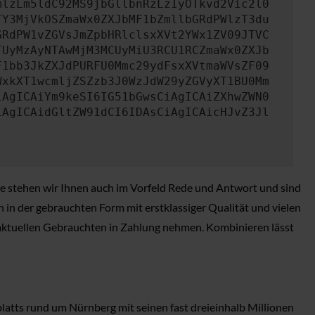
mlzLm5ldC92MS9jbGllbnRzLzIyOTkvd2Vic2l0
TY3MjVkOSZmaWx0ZXJbMF1bZmllbGRdPWlzT3du
GRdPW1vZGVsJmZpbHRlclsxXVt2YWx1ZV09JTVC
TUyMzAyNTAwMjM3MCUyMiU3RCU1RCZmaWx0ZXJb
F1bb3JkZXJdPURFU0Mmc29ydFsxXVtmaWVsZF09
WxkXT1wcmljZSZzb3J0WzJdW29yZGVyXT1BU0Mm
iAgICAiYm9keSI6IG51bGwsCiAgICAiZXhwZWN0
iAgICAidGltZW91dCI6IDAsCiAgICAicHJvZ3Jl
ne stehen wir Ihnen auch im Vorfeld Rede und Antwort und sind
ch in der gebrauchten Form mit erstklassiger Qualität und vielen
 aktuellen Gebrauchten in Zahlung nehmen. Kombinieren lässt
latts rund um Nürnberg mit seinen fast dreieinhalb Millionen