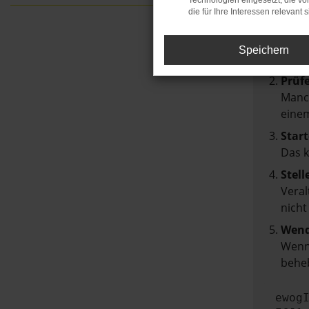
Technologien eingesetzt, die v
Hier sin
die für Ihre Interessen relevant s
Über
Speichern
Laden
Prüf
Manch
einem
Start
Das 
Stell
Veral
nicht
Wend
Wenn 
beheb
ewog