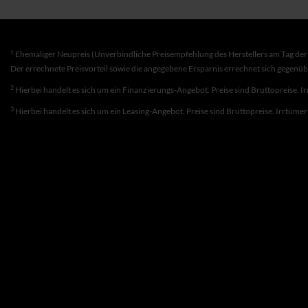
1
Ehemaliger Neupreis (Unverbindliche Preisempfehlung des Herstellers am Tag der 
Der errechnete Preisvorteil sowie die angegebene Ersparnis errechnet sich gegenü
2
Hierbei handelt es sich um ein Finanzierungs-Angebot. Preise sind Bruttopreise. I
3
Hierbei handelt es sich um ein Leasing-Angebot. Preise sind Bruttopreise. Irrtüme