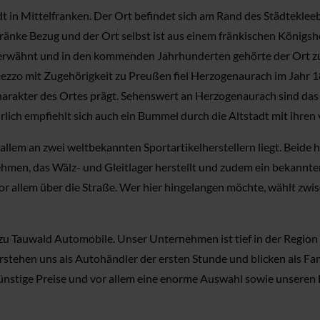
 in Mittelfranken. Der Ort befindet sich am Rand des Städtekleeb
änke Bezug und der Ort selbst ist aus einem fränkischen König
 erwähnt und in den kommenden Jahrhunderten gehörte der Ort 
zzo mit Zugehörigkeit zu Preußen fiel Herzogenaurach im Jahr 181
Charakter des Ortes prägt. Sehenswert an Herzogenaurach sind das
lich empfiehlt sich auch ein Bummel durch die Altstadt mit ihre
allem an zwei weltbekannten Sportartikelherstellern liegt. Beide 
nehmen, das Wälz- und Gleitlager herstellt und zudem ein bekannt
h vor allem über die Straße. Wer hier hingelangen möchte, wählt 
zu Tauwald Automobile. Unser Unternehmen ist tief in der Region v
tehen uns als Autohändler der ersten Stunde und blicken als Fa
günstige Preise und vor allem eine enorme Auswahl sowie unseren L