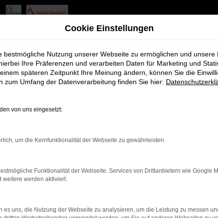
uan Jahreswagen Angebote 
Cookie Einstellungen
ie bestmögliche Nutzung unserer Webseite zu ermöglichen und unsere
hierbei Ihre Präferenzen und verarbeiten Daten für Marketing und Stati
einem späteren Zeitpunkt Ihre Meinung ändern, können Sie die Einwillig
ür Herzogenaurach
en zum Umfang der Datenverarbeitung finden Sie hier:
Datenschutzerkl
ir Sie nur zu Ihrer Wahl beglückwünschen. Für Ihre Mobilität i
chen. Der Vorteil liegt in der Kombination aus erstklassigem Zu
en von uns eingesetzt:
 mit einem rundum langlebigen und topausgestatteten Modell durc
on, weshalb Sie sich auf jede Menge Extras und Assistenten freu
rlich, um die Kernfunktionalität der Webseite zu gewährleisten.
estmögliche Funktionalität der Webseite. Services von Drittanbietern wie Google 
eitere werden aktiviert.
r: Network Error
 es uns, die Nutzung der Webseite zu analysieren, um die Leistung zu messen u