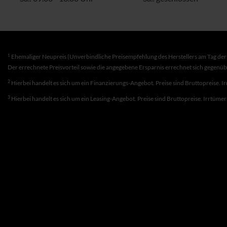
1
Ehemaliger Neupreis (Unverbindliche Preisempfehlung des Herstellers am Tag der 
Der errechnete Preisvorteil sowie die angegebene Ersparnis errechnet sich gegenü
2
Hierbei handelt es sich um ein Finanzierungs-Angebot. Preise sind Bruttopreise. I
3
Hierbei handelt es sich um ein Leasing-Angebot. Preise sind Bruttopreise. Irrtüme