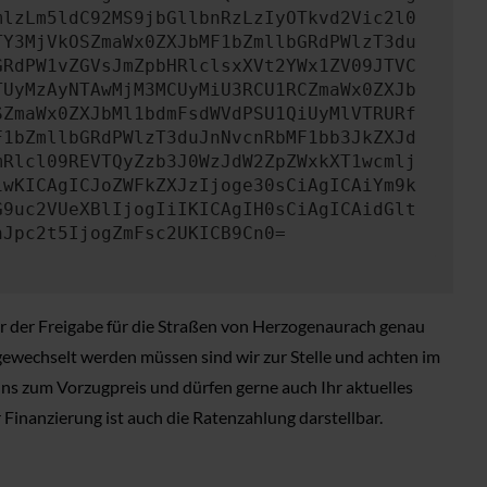
mlzLm5ldC92MS9jbGllbnRzLzIyOTkvd2Vic2l0
TY3MjVkOSZmaWx0ZXJbMF1bZmllbGRdPWlzT3du
GRdPW1vZGVsJmZpbHRlclsxXVt2YWx1ZV09JTVC
TUyMzAyNTAwMjM3MCUyMiU3RCU1RCZmaWx0ZXJb
SZmaWx0ZXJbMl1bdmFsdWVdPSU1QiUyMlVTRURf
F1bZmllbGRdPWlzT3duJnNvcnRbMF1bb3JkZXJd
mRlcl09REVTQyZzb3J0WzJdW2ZpZWxkXT1wcmlj
iwKICAgICJoZWFkZXJzIjoge30sCiAgICAiYm9k
G9uc2VUeXBlIjogIiIKICAgIH0sCiAgICAidGlt
nJpc2t5IjogZmFsc2UKICB9Cn0=
or der Freigabe für die Straßen von Herzogenaurach genau
ewechselt werden müssen sind wir zur Stelle und achten im
uns zum Vorzugpreis und dürfen gerne auch Ihr aktuelles
 Finanzierung ist auch die Ratenzahlung darstellbar.