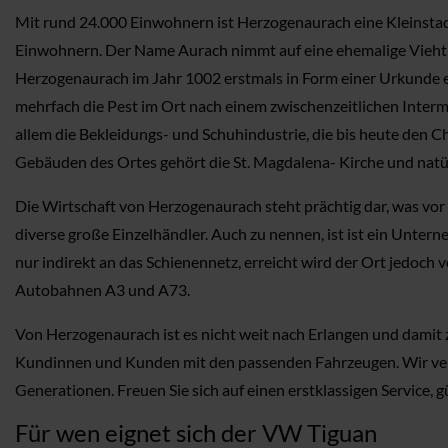
Mit rund 24.000 Einwohnern ist Herzogenaurach eine Kleinstadt
Einwohnern. Der Name Aurach nimmt auf eine ehemalige Viehtr
Herzogenaurach im Jahr 1002 erstmals in Form einer Urkunde
mehrfach die Pest im Ort nach einem zwischenzeitlichen Interme
allem die Bekleidungs- und Schuhindustrie, die bis heute den 
Gebäuden des Ortes gehört die St. Magdalena- Kirche und natür
Die Wirtschaft von Herzogenaurach steht prächtig dar, was vor 
diverse große Einzelhändler. Auch zu nennen, ist ist ein Unter
nur indirekt an das Schienennetz, erreicht wird der Ort jedoc
Autobahnen A3 und A73.
Von Herzogenaurach ist es nicht weit nach Erlangen und damit 
Kundinnen und Kunden mit den passenden Fahrzeugen. Wir vers
Generationen. Freuen Sie sich auf einen erstklassigen Service, 
Für wen eignet sich der VW Tiguan