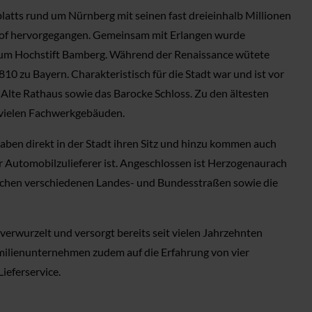
latts rund um Nürnberg mit seinen fast dreieinhalb Millionen
shof hervorgegangen. Gemeinsam mit Erlangen wurde
zum Hochstift Bamberg. Während der Renaissance wütete
0 zu Bayern. Charakteristisch für die Stadt war und ist vor
 Alte Rathaus sowie das Barocke Schloss. Zu den ältesten
n vielen Fachwerkgebäuden.
haben direkt in der Stadt ihren Sitz und hinzu kommen auch
er Automobilzulieferer ist. Angeschlossen ist Herzogenaurach
zwischen verschiedenen Landes- und Bundesstraßen sowie die
erwurzelt und versorgt bereits seit vielen Jahrzehnten
milienunternehmen zudem auf die Erfahrung von vier
ieferservice.