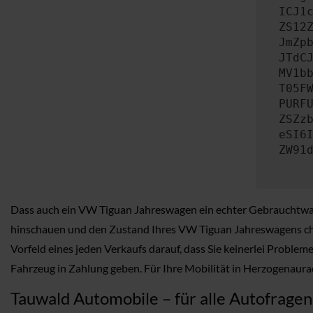
ICJ1
ZS12
JmZp
JTdC
MV1b
T05F
PURF
ZSZz
eSI6
ZW91
Dass auch ein VW Tiguan Jahreswagen ein echter Gebrauchtwage
hinschauen und den Zustand Ihres VW Tiguan Jahreswagens che
Vorfeld eines jeden Verkaufs darauf, dass Sie keinerlei Proble
Fahrzeug in Zahlung geben. Für Ihre Mobilität in Herzogenaurach
Tauwald Automobile – für alle Autofrage