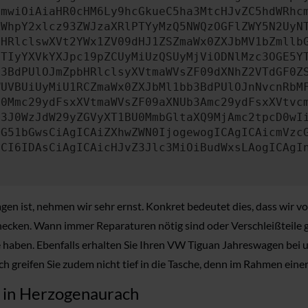
cmwiOiAiaHR0cHM6Ly9hcGkueC5ha3MtcHJvZC5hdWRhc
ZWhpY2xlcz93ZWJzaXRlPTYyMzQ5NWQzOGFlZWY5N2UyN
bHRlclswXVt2YWx1ZV09dHJ1ZSZmaWx0ZXJbMV1bZmllb
JTIyYXVkYXJpc19pZCUyMiUzQSUyMjViODNlMzc3OGE5Y
b3BdPUlOJmZpbHRlclsyXVtmaWVsZF09dXNhZ2VTdGF0Z
WUVBUiUyMiU1RCZmaWx0ZXJbMl1bb3BdPUlOJnNvcnRbM
U0Mmc29ydFsxXVtmaWVsZF09aXNUb3Amc29ydFsxXVtvc
b3J0WzJdW29yZGVyXT1BU0MmbGltaXQ9MjAmc2tpcD0wI
IG51bGwsCiAgICAiZXhwZWN0IjogewogICAgICAicmVzc
dCI6IDAsCiAgICAicHJvZ3Jlc3MiOiBudWxsLAogICAgI
n ist, nehmen wir sehr ernst. Konkret bedeutet dies, dass wir v
cken. Wann immer Reparaturen nötig sind oder Verschleißteile g
me haben. Ebenfalls erhalten Sie Ihren VW Tiguan Jahreswagen bei 
 greifen Sie zudem nicht tief in die Tasche, denn im Rahmen einer
n in Herzogenaurach