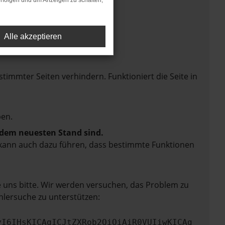
rfolgen und um Anzeigen zu schalten,
Alle akzeptieren
mmter Seiten verhindern. Funktioniert die Seite in
en.
f dem neuesten Stand sind.
rn kann auch dazu führen, dass bestimmte Funktionen
e uns bitte. Wir werden versuchen, das Problem zu
hlersuche zu unterstützen:
yI6IHsKICAgICJtZXRob2QiOiAiR0VUIiwKICAg