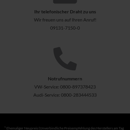
Ihr telefonischer Draht zu uns
Wir freuen uns auf Ihren Anruf!
09131-7150-0
Notrufnummern
VW-Service:
0800-897378423
Audi-Service:
0800-283444533
1
Ehemaliger Neupreis (Unverbindliche Preisempfehlung des Herstellers am Tag