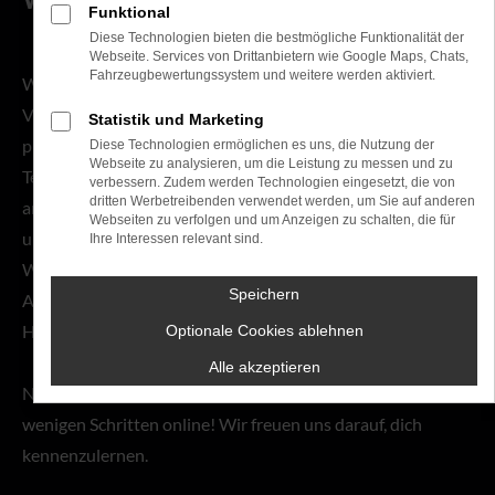
Funktional
Diese Technologien bieten die bestmögliche Funktionalität der
Webseite. Services von Drittanbietern wie Google Maps, Chats,
Fahrzeugbewertungssystem und weitere werden aktiviert.
Wir bei Tauwald Automobile sind seit über 100 Jahren
Volkswagen und Audi Partner in Erlangen. Dabei
Statistik und Marketing
profitieren wir von fundierter Expertise, hochmoderner
Diese Technologien ermöglichen es uns, die Nutzung der
Webseite zu analysieren, um die Leistung zu messen und zu
Technik und einem einzigartigen Team: Unsere Spezialisten
verbessern. Zudem werden Technologien eingesetzt, die von
dritten Werbetreibenden verwendet werden, um Sie auf anderen
arbeiten Hand in Hand mit Quereinsteigern, Auszubildenen
Webseiten zu verfolgen und um Anzeigen zu schalten, die für
und jungen Menschen, die gerade erst ihre Karriere starten.
Ihre Interessen relevant sind.
Wir ziehen gemeinsam an einem Strang - egal ob bei der
Speichern
Arbeit, bei gemeinsamen Events oder bei den kleinen
Herausforderungen des Alltags!
Optionale Cookies ablehnen
Alle akzeptieren
Nutze jetzt deine Chance und bewirb dich bei uns in
wenigen Schritten online! Wir freuen uns darauf, dich
kennenzulernen.