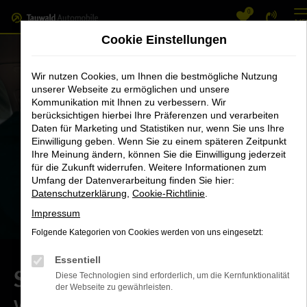
0
Zum
ME
Hauptinhalt
Cookie Einstellungen
springen
Wir nutzen Cookies, um Ihnen die bestmögliche Nutzung
unserer Webseite zu ermöglichen und unsere
Kommunikation mit Ihnen zu verbessern. Wir
berücksichtigen hierbei Ihre Präferenzen und verarbeiten
Daten für Marketing und Statistiken nur, wenn Sie uns Ihre
Einwilligung geben. Wenn Sie zu einem späteren Zeitpunkt
Ihre Meinung ändern, können Sie die Einwilligung jederzeit
für die Zukunft widerrufen. Weitere Informationen zum
Umfang der Datenverarbeitung finden Sie hier:
Datenschutzerklärung
,
Cookie-Richtlinie
.
Impressum
Folgende Kategorien von Cookies werden von uns eingesetzt:
Essentiell
Serviceassistent (m/w/d)
Diese Technologien sind erforderlich, um die Kernfunktionalität
der Webseite zu gewährleisten.
Werde Teil unseres Teams!