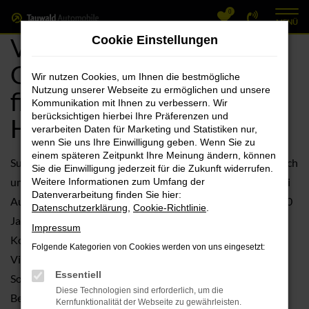
0
Zum
MENÜ
Hauptinhalt
VW Tiguan
Cookie Einstellungen
springen
Gebrauchtwagen kaufen,
Wir nutzen Cookies, um Ihnen die bestmögliche
Nutzung unserer Webseite zu ermöglichen und unsere
finanzieren bei Ihrem VW
Kommunikation mit Ihnen zu verbessern. Wir
berücksichtigen hierbei Ihre Präferenzen und
Händler
verarbeiten Daten für Marketing und Statistiken nur,
wenn Sie uns Ihre Einwilligung geben. Wenn Sie zu
einem späteren Zeitpunkt Ihre Meinung ändern, können
Suchen Sie nach einem neuen Fahrzeug? Dann sollten Sie sich
Sie die Einwilligung jederzeit für die Zukunft widerrufen.
unbedingt die Auswahl an gebrauchten VW Fahrzeugen bei
Weitere Informationen zum Umfang der
Datenverarbeitung finden Sie hier:
Autohaus Tauwald GmbH genauer anschauen. Mit über 100
Datenschutzerklärung
,
Cookie-Richtlinie
.
Jahren Erfahrung im Automobilsektor stehen wir für
Impressum
Kompetenz und erstklassigen Service. Entdecken Sie die
Folgende Kategorien von Cookies werden von uns eingesetzt:
Vielfalt der gebrauchten VW Fahrzeuge in unserem
Essentiell
Sortiment und lassen Sie sich von unserer umfassenden
Diese Technologien sind erforderlich, um die
Beratung überzeugen.
Kernfunktionalität der Webseite zu gewährleisten.