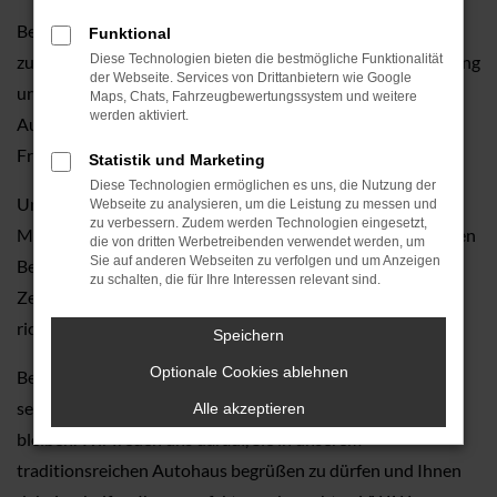
Bei uns erhalten Sie nicht nur Ihr Traumauto, sondern auch
Funktional
zusätzliche Services speziell für VW-Fahrzeuge. Von Wartung
Diese Technologien bieten die bestmögliche Funktionalität
der Webseite. Services von Drittanbietern wie Google
und Inspektionen bis hin zu individuellen
Maps, Chats, Fahrzeugbewertungssystem und weitere
werden aktiviert.
Ausstattungsoptionen – wir sorgen dafür, dass Sie lange
Freude an Ihrem gebrauchten VW Fahrzeug haben.
Statistik und Marketing
Diese Technologien ermöglichen es uns, die Nutzung der
Unser Sortiment umfasst eine große Auswahl an aktuellen
Webseite zu analysieren, um die Leistung zu messen und
zu verbessern. Zudem werden Technologien eingesetzt,
Modellen als Gebrauchtwagen, die Sie bei einer persönlichen
die von dritten Werbetreibenden verwendet werden, um
Sie auf anderen Webseiten zu verfolgen und um Anzeigen
Beratung vor Ort kennenlernen können. Wir nehmen uns
zu schalten, die für Ihre Interessen relevant sind.
Zeit für Ihre Fragen und Anliegen, damit Sie sicher die
richtige Entscheidung treffen können.
Speichern
Optionale Cookies ablehnen
Besuchen Sie Autohaus Tauwald GmbH und erleben Sie
selbst, warum unsere Kunden uns seit Generationen treu
Alle akzeptieren
bleiben. Wir freuen uns darauf, Sie in unserem
traditionsreichen Autohaus begrüßen zu dürfen und Ihnen