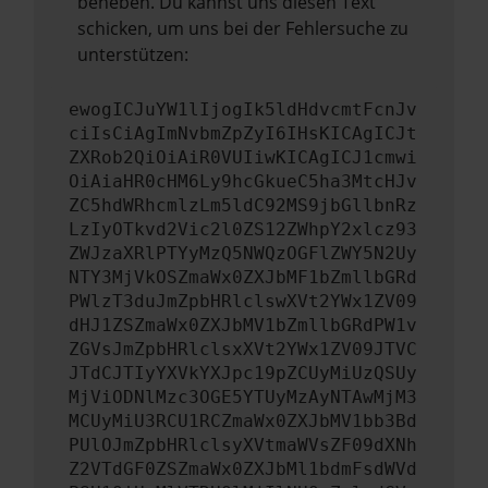
beheben. Du kannst uns diesen Text
schicken, um uns bei der Fehlersuche zu
unterstützen:
ewogICJuYW1lIjogIk5ldHdvcmtFcnJv
ciIsCiAgImNvbmZpZyI6IHsKICAgICJt
ZXRob2QiOiAiR0VUIiwKICAgICJ1cmwi
OiAiaHR0cHM6Ly9hcGkueC5ha3MtcHJv
ZC5hdWRhcmlzLm5ldC92MS9jbGllbnRz
LzIyOTkvd2Vic2l0ZS12ZWhpY2xlcz93
ZWJzaXRlPTYyMzQ5NWQzOGFlZWY5N2Uy
NTY3MjVkOSZmaWx0ZXJbMF1bZmllbGRd
PWlzT3duJmZpbHRlclswXVt2YWx1ZV09
dHJ1ZSZmaWx0ZXJbMV1bZmllbGRdPW1v
ZGVsJmZpbHRlclsxXVt2YWx1ZV09JTVC
JTdCJTIyYXVkYXJpc19pZCUyMiUzQSUy
MjViODNlMzc3OGE5YTUyMzAyNTAwMjM3
MCUyMiU3RCU1RCZmaWx0ZXJbMV1bb3Bd
PUlOJmZpbHRlclsyXVtmaWVsZF09dXNh
Z2VTdGF0ZSZmaWx0ZXJbMl1bdmFsdWVd