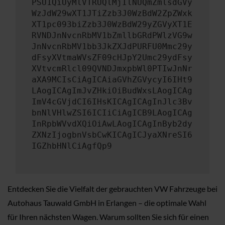
PSU1QiUyMlVTRUQlMjIlNUQmZmlsdGVy
WzJdW29wXT1JTiZzb3J0WzBdW2ZpZWxk
XT1pc093biZzb3J0WzBdW29yZGVyXT1E
RVNDJnNvcnRbMV1bZmllbGRdPWlzVG9w
JnNvcnRbMV1bb3JkZXJdPURFU0Mmc29y
dFsyXVtmaWVsZF09cHJpY2Umc29ydFsy
XVtvcmRlcl09QVNDJmxpbWl0PTIwJnNr
aXA9MCIsCiAgICAiaGVhZGVycyI6IHt9
LAogICAgImJvZHkiOiBudWxsLAogICAg
ImV4cGVjdCI6IHsKICAgICAgInJlc3Bv
bnNlVHlwZSI6ICIiCiAgICB9LAogICAg
InRpbWVvdXQiOiAwLAogICAgInByb2dy
ZXNzIjogbnVsbCwKICAgICJyaXNreSI6
IGZhbHNlCiAgfQp9
Entdecken Sie die Vielfalt der gebrauchten VW Fahrzeuge bei
Autohaus Tauwald GmbH in Erlangen – die optimale Wahl
für Ihren nächsten Wagen. Warum sollten Sie sich für einen