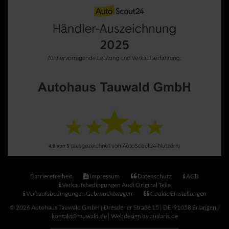
Barrierefreiheit
Impressum
Datenschutz
AGB
Verkaufsbedingungen Audi Original Teile
Verkaufsbedingungen Gebrauchtwagen
Cookie Einstellungen
© 2026 Autohaus Tauwald GmbH | Dresdener Straße 15 | DE-91058 Erlangen |
kontakt@tauwald.de |
Webdesign by audaris.de