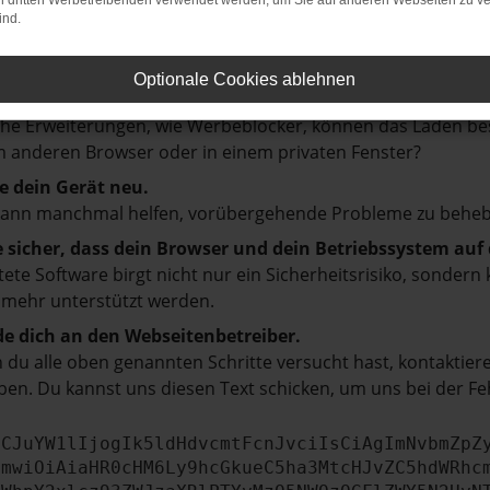
on dritten Werbetreibenden verwendet werden, um Sie auf anderen Webseiten zu ve
ind.
prüfe deine Firewall und deine Internetverbindung.
 andere Webseiten, zum Beispiel deine Suchmaschine?
Optionale Cookies ablehnen
e deine Browsererweiterungen.
e Erweiterungen, wie Werbeblocker, können das Laden besti
 anderen Browser oder in einem privaten Fenster?
e dein Gerät neu.
kann manchmal helfen, vorübergehende Probleme zu beheb
e sicher, dass dein Browser und dein Betriebssystem au
tete Software birgt nicht nur ein Sicherheitsrisiko, sonde
 mehr unterstützt werden.
e dich an den Webseitenbetreiber.
du alle oben genannten Schritte versucht hast, kontaktier
en. Du kannst uns diesen Text schicken, um uns bei der Fe
ICJuYW1lIjogIk5ldHdvcmtFcnJvciIsCiAgImNvbmZpZ
cmwiOiAiaHR0cHM6Ly9hcGkueC5ha3MtcHJvZC5hdWRhc