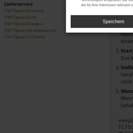
Technologien eingesetzt, die v
Lieferservice
die für Ihre Interessen relevant s
Über
VW Tiguan Nürnberg
Laden
VW Tiguan Fürth
Speichern
VW Tiguan Erlangen
Prüf
VW Tiguan Herzogenaurach
Manch
VW Tiguan Forchheim
einem
Start
Das 
Stell
Veral
nicht
Wend
Wenn 
beheb
ewog
ICJ1