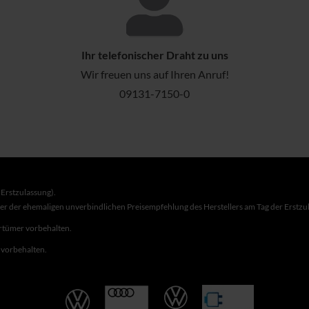
Ihr telefonischer Draht zu uns
Wir freuen uns auf Ihren Anruf!
09131-7150-0
Erstzulassung).
ber der ehemaligen unverbindlichen Preisempfehlung des Herstellers am Tag der Erstzu
rrtümer vorbehalten.
r vorbehalten.