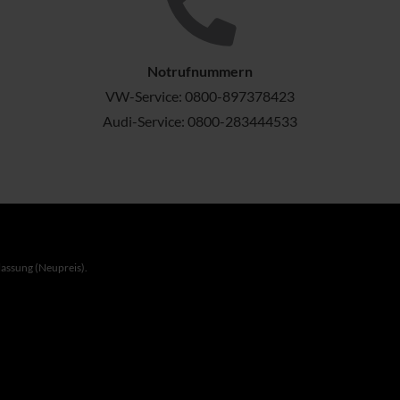
Notrufnummern
VW-Service:
0800-897378423
Audi-Service:
0800-283444533
lassung (Neupreis).