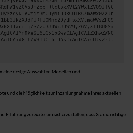
TY3MjVkOSZmaWx0ZXJbMF1bZmllbGRdPWlzT3du
GRdPW1vZGVsJmZpbHRlclsxXVt2YWx1ZV09JTVC
TUyMzAyNTAwMjM3MCUyMiU3RCU1RCZmaWx0ZXJb
F1bb3JkZXJdPURFU0Mmc29ydFsxXVtmaWVsZF09
WxkXT1wcmljZSZzb3J0WzJdW29yZGVyXT1BU0Mm
iAgICAiYm9keSI6IG51bGwsCiAgICAiZXhwZWN0
iAgICAidGltZW91dCI6IDAsCiAgICAicHJvZ3Jl
nen eine riesige Auswahl an Modellen und
ote und die Möglichkeit zur Inzahlungnahme Ihres aktuellen
Erfahrung zur Seite, um sicherzustellen, dass Sie die richtige