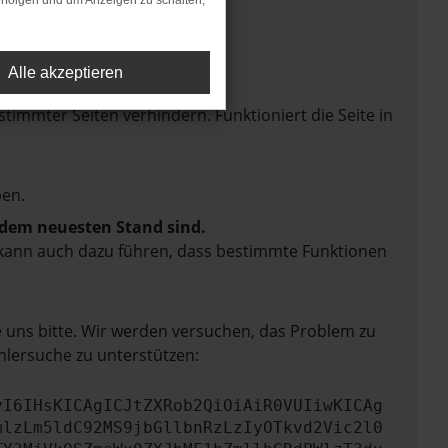
rfolgen und um Anzeigen zu schalten,
Alle akzeptieren
mmter Seiten verhindern. Funktioniert die Seite in
en.
f dem neuesten Stand sind.
rn kann auch dazu führen, dass bestimmte Funktionen
e uns bitte. Wir werden versuchen, das Problem zu
hlersuche zu unterstützen:
yI6IHsKICAgICJtZXRob2QiOiAiR0VUIiwKICAg
mlzLm5ldC92MS9jbGllbnRzLzIyOTkvd2Vic2l0