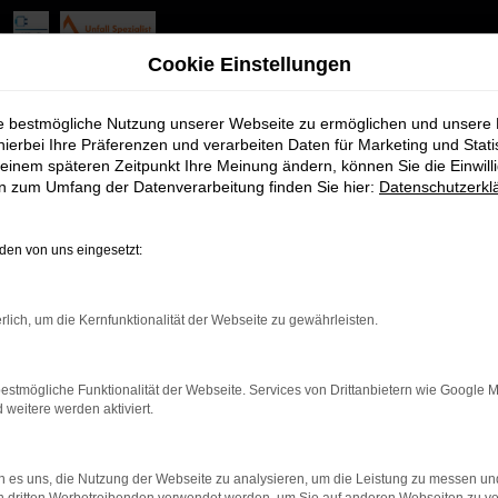
finanzieren exklusiv bei Ihr
Cookie Einstellungen
ie bestmögliche Nutzung unserer Webseite zu ermöglichen und unsere
? Dann ist Tiguan von Autohaus Tauwald GmbH die perfekte Wahl fü
hierbei Ihre Präferenzen und verarbeiten Daten für Marketing und Stati
en Sie die Vielfalt von VW bei uns und lassen Sie sich von unser
einem späteren Zeitpunkt Ihre Meinung ändern, können Sie die Einwillig
en zum Umfang der Datenverarbeitung finden Sie hier:
Datenschutzerkl
nen zusätzliche Services für Ihr VW-Fahrzeug, damit Sie stets sor
achwissen und Enthusiasmus zur Seite.
en von uns eingesetzt:
odellen hautnah. Wir helfen Ihnen gerne, das perfekte Fahrzeug f
ten hat. Wir freuen uns auf Ihren Besuch in unserem traditionsre
rlich, um die Kernfunktionalität der Webseite zu gewährleisten.
estmögliche Funktionalität der Webseite. Services von Drittanbietern wie Google 
r: Network Error
eitere werden aktiviert.
en ist ein Fehler aufgetreten.
 es uns, die Nutzung der Webseite zu analysieren, um die Leistung zu messen u
d ein paar Tipps, die dir helfen können: