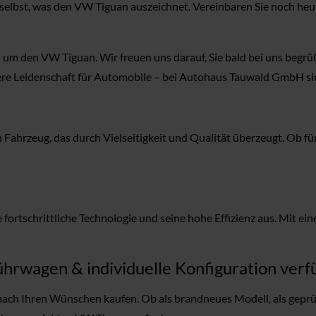
ie selbst, was den VW Tiguan auszeichnet. Vereinbaren Sie noch 
nd um den VW Tiguan. Wir freuen uns darauf, Sie bald bei uns beg
sere Leidenschaft für Automobile – bei Autohaus Tauwald GmbH si
hrzeug, das durch Vielseitigkeit und Qualität überzeugt. Ob für
fortschrittliche Technologie und seine hohe Effizienz aus. Mit e
hrwagen & individuelle Konfiguration verf
ch Ihren Wünschen kaufen. Ob als brandneues Modell, als geprü