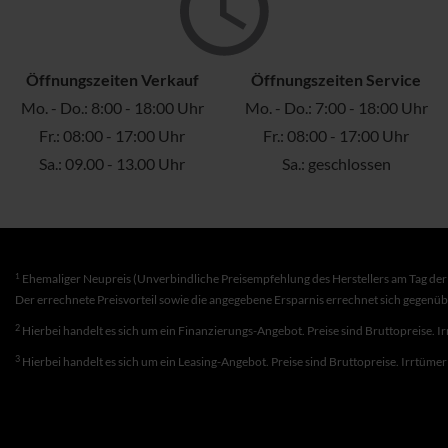
Öffnungszeiten Verkauf
Öffnungszeiten Service
Mo. - Do.: 8:00 - 18:00 Uhr
Mo. - Do.: 7:00 - 18:00 Uhr
Fr.: 08:00 - 17:00 Uhr
Fr.: 08:00 - 17:00 Uhr
Sa.: 09.00 - 13.00 Uhr
Sa.: geschlossen
1
Ehemaliger Neupreis (Unverbindliche Preisempfehlung des Herstellers am Tag der 
Der errechnete Preisvorteil sowie die angegebene Ersparnis errechnet sich gegenü
2
Hierbei handelt es sich um ein Finanzierungs-Angebot. Preise sind Bruttopreise. I
3
Hierbei handelt es sich um ein Leasing-Angebot. Preise sind Bruttopreise. Irrtüme