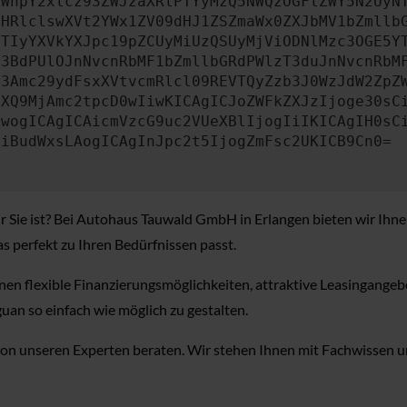
ZWhpY2xlcz93ZWJzaXRlPTYyMzQ5NWQzOGFlZWY5N2UyN
bHRlclswXVt2YWx1ZV09dHJ1ZSZmaWx0ZXJbMV1bZmllb
JTIyYXVkYXJpc19pZCUyMiUzQSUyMjViODNlMzc3OGE5Y
b3BdPUlOJnNvcnRbMF1bZmllbGRdPWlzT3duJnNvcnRbM
b3Amc29ydFsxXVtvcmRlcl09REVTQyZzb3J0WzJdW2ZpZ
aXQ9MjAmc2tpcD0wIiwKICAgICJoZWFkZXJzIjoge30sC
ewogICAgICAicmVzcG9uc2VUeXBlIjogIiIKICAgIH0sC
OiBudWxsLAogICAgInJpc2t5IjogZmFsc2UKICB9Cn0=
 für Sie ist? Bei Autohaus Tauwald GmbH in Erlangen bieten wir Ih
s perfekt zu Ihren Bedürfnissen passt.
en flexible Finanzierungsmöglichkeiten, attraktive Leasingangeb
uan so einfach wie möglich zu gestalten.
on unseren Experten beraten. Wir stehen Ihnen mit Fachwissen und 