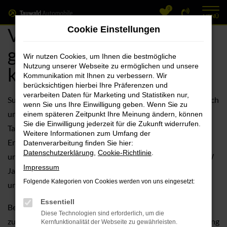
0
Zum
MENÜ
Hauptinhalt
VW Tiguan Jahreswagen
Cookie Einstellungen
springen
günstig mit Garantie
Wir nutzen Cookies, um Ihnen die bestmögliche
Nutzung unserer Webseite zu ermöglichen und unsere
kaufen oder finanzieren
Kommunikation mit Ihnen zu verbessern. Wir
berücksichtigen hierbei Ihre Präferenzen und
verarbeiten Daten für Marketing und Statistiken nur,
Suchen Sie nach einem neuen Fahrzeug? Dann sollten Sie sich
wenn Sie uns Ihre Einwilligung geben. Wenn Sie zu
unbedingt die Auswahl an VW Jahreswagen bei Autohaus
einem späteren Zeitpunkt Ihre Meinung ändern, können
Sie die Einwilligung jederzeit für die Zukunft widerrufen.
Tauwald GmbH genauer anschauen. Mit über 100 Jahren
Weitere Informationen zum Umfang der
Erfahrung im Automobilsektor stehen wir für Kompetenz
Datenverarbeitung finden Sie hier:
Datenschutzerklärung
,
Cookie-Richtlinie
.
und erstklassigen Service. Entdecken Sie die Vielfalt der VW
Impressum
Jahreswagen in unserem Sortiment und lassen Sie sich von
Folgende Kategorien von Cookies werden von uns eingesetzt:
unserer umfassenden Beratung überzeugen.
Essentiell
Bei uns erhalten Sie nicht nur Ihr Traumauto, sondern auch
Diese Technologien sind erforderlich, um die
zusätzliche Services speziell für VW-Fahrzeuge. Von Wartung
Kernfunktionalität der Webseite zu gewährleisten.