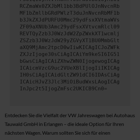
RCZmaWx0ZXJbMl1bb3BdPUlOJnNvcnRb
MF1bZmllbGRdPWlzT3duJnNvcnRbMF1b
b3JkZXJdPURFU0Mmc29ydFsxXVtmaWVs
ZF09aXNUb3Amc29ydFsxXVtvcmRlcl09
REVTQyZzb3J0WzJdW2ZpZWxkXT1wcmlj
ZSZzb3J0WzJdW29yZGVyXT1BU0MmbGlt
aXQ9MjAmc2tpcD0wIiwKICAgICJoZWFk
ZXJzIjoge30sCiAgICAiYm9keSI6IG51
bGwsCiAgICAiZXhwZWN0IjogewogICAg
ICAicmVzcG9uc2VUeXBlIjogIiIKICAg
IH0sCiAgICAidGltZW91dCI6IDAsCiAg
ICAicHJvZ3Jlc3MiOiBudWxsLAogICAg
InJpc2t5IjogZmFsc2UKICB9Cn0=
Entdecken Sie die Vielfalt der VW Jahreswagen bei Autohaus
Tauwald GmbH in Erlangen – die ideale Option für Ihren
nächsten Wagen. Warum sollten Sie sich für einen