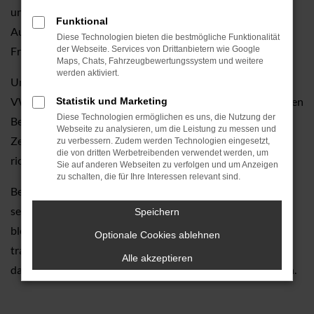
und Inspektionen bis hin zu individuellen
Funktional
Ausstattungsoptionen – wir sorgen dafür, dass Sie lange
Diese Technologien bieten die bestmögliche Funktionalität
Freude an Ihrem VW Jahreswagen haben.
der Webseite. Services von Drittanbietern wie Google
Maps, Chats, Fahrzeugbewertungssystem und weitere
werden aktiviert.
Unser Sortiment umfasst eine große Auswahl an aktuellen
VW-Modellen als Jahreswagen, die Sie bei einer persönlichen
Statistik und Marketing
Diese Technologien ermöglichen es uns, die Nutzung der
Beratung vor Ort kennenlernen können. Wir nehmen uns
Webseite zu analysieren, um die Leistung zu messen und
Zeit für Ihre Fragen und Anliegen, damit Sie sicher die
zu verbessern. Zudem werden Technologien eingesetzt,
die von dritten Werbetreibenden verwendet werden, um
richtige Entscheidung treffen können.
Sie auf anderen Webseiten zu verfolgen und um Anzeigen
zu schalten, die für Ihre Interessen relevant sind.
Besuchen Sie Autohaus Tauwald GmbH und erleben Sie
selbst, warum unsere Kunden uns seit Generationen treu
Speichern
bleiben. Wir freuen uns darauf, Sie in unserem
Optionale Cookies ablehnen
traditionsreichen Autohaus begrüßen zu dürfen und Ihnen
Alle akzeptieren
dabei zu helfen, Ihren perfekten VW Jahreswagen zu finden.