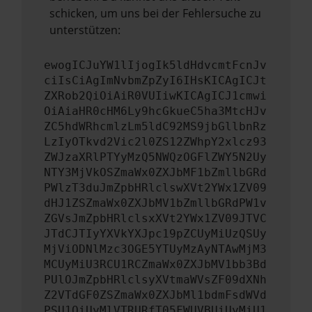
schicken, um uns bei der Fehlersuche zu
unterstützen:
ewogICJuYW1lIjogIk5ldHdvcmtFcnJv
ciIsCiAgImNvbmZpZyI6IHsKICAgICJt
ZXRob2QiOiAiR0VUIiwKICAgICJ1cmwi
OiAiaHR0cHM6Ly9hcGkueC5ha3MtcHJv
ZC5hdWRhcmlzLm5ldC92MS9jbGllbnRz
LzIyOTkvd2Vic2l0ZS12ZWhpY2xlcz93
ZWJzaXRlPTYyMzQ5NWQzOGFlZWY5N2Uy
NTY3MjVkOSZmaWx0ZXJbMF1bZmllbGRd
PWlzT3duJmZpbHRlclswXVt2YWx1ZV09
dHJ1ZSZmaWx0ZXJbMV1bZmllbGRdPW1v
ZGVsJmZpbHRlclsxXVt2YWx1ZV09JTVC
JTdCJTIyYXVkYXJpc19pZCUyMiUzQSUy
MjViODNlMzc3OGE5YTUyMzAyNTAwMjM3
MCUyMiU3RCU1RCZmaWx0ZXJbMV1bb3Bd
PUlOJmZpbHRlclsyXVtmaWVsZF09dXNh
Z2VTdGF0ZSZmaWx0ZXJbMl1bdmFsdWVd
PSU1QiUyMlVTRURfT05FWUVBUiUyMiU1