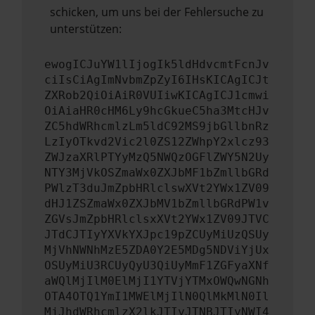
schicken, um uns bei der Fehlersuche zu
unterstützen:
ewogICJuYW1lIjogIk5ldHdvcmtFcnJv
ciIsCiAgImNvbmZpZyI6IHsKICAgICJt
ZXRob2QiOiAiR0VUIiwKICAgICJ1cmwi
OiAiaHR0cHM6Ly9hcGkueC5ha3MtcHJv
ZC5hdWRhcmlzLm5ldC92MS9jbGllbnRz
LzIyOTkvd2Vic2l0ZS12ZWhpY2xlcz93
ZWJzaXRlPTYyMzQ5NWQzOGFlZWY5N2Uy
NTY3MjVkOSZmaWx0ZXJbMF1bZmllbGRd
PWlzT3duJmZpbHRlclswXVt2YWx1ZV09
dHJ1ZSZmaWx0ZXJbMV1bZmllbGRdPW1v
ZGVsJmZpbHRlclsxXVt2YWx1ZV09JTVC
JTdCJTIyYXVkYXJpc19pZCUyMiUzQSUy
MjVhNWNhMzE5ZDA0Y2E5MDg5NDViYjUx
OSUyMiU3RCUyQyU3QiUyMmF1ZGFyaXNf
aWQlMjIlM0ElMjI1YTVjYTMxOWQwNGNh
OTA4OTQ1YmI1MWElMjIlN0QlMkMlN0Il
MjJhdWRhcmlzX2lkJTIyJTNBJTIyNWI4