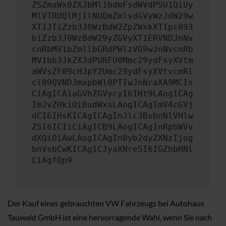
ZSZmaWx0ZXJbMl1bdmFsdWVdPSU1QiUy
MlVTRUQlMjIlNUQmZmlsdGVyWzJdW29w
XT1JTiZzb3J0WzBdW2ZpZWxkXT1pc093
biZzb3J0WzBdW29yZGVyXT1ERVNDJnNv
cnRbMV1bZmllbGRdPWlzVG9wJnNvcnRb
MV1bb3JkZXJdPURFU0Mmc29ydFsyXVtm
aWVsZF09cHJpY2Umc29ydFsyXVtvcmRl
cl09QVNDJmxpbWl0PTIwJnNraXA9MCIs
CiAgICAiaGVhZGVycyI6IHt9LAogICAg
ImJvZHkiOiBudWxsLAogICAgImV4cGVj
dCI6IHsKICAgICAgInJlc3BvbnNlVHlw
ZSI6ICIiCiAgICB9LAogICAgInRpbWVv
dXQiOiAwLAogICAgInByb2dyZXNzIjog
bnVsbCwKICAgICJyaXNreSI6IGZhbHNl
CiAgfQp9
Der Kauf eines gebrauchten VW Fahrzeugs bei Autohaus
Tauwald GmbH ist eine hervorragende Wahl, wenn Sie nach