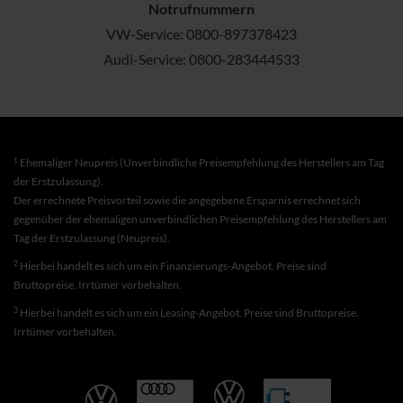
Notrufnummern
VW-Service:
0800-897378423
Audi-Service:
0800-283444533
1
Ehemaliger Neupreis (Unverbindliche Preisempfehlung des Herstellers am Tag
der Erstzulassung).
Der errechnete Preisvorteil sowie die angegebene Ersparnis errechnet sich
gegenüber der ehemaligen unverbindlichen Preisempfehlung des Herstellers am
Tag der Erstzulassung (Neupreis).
2
Hierbei handelt es sich um ein Finanzierungs-Angebot. Preise sind
Bruttopreise. Irrtümer vorbehalten.
3
Hierbei handelt es sich um ein Leasing-Angebot. Preise sind Bruttopreise.
Irrtümer vorbehalten.