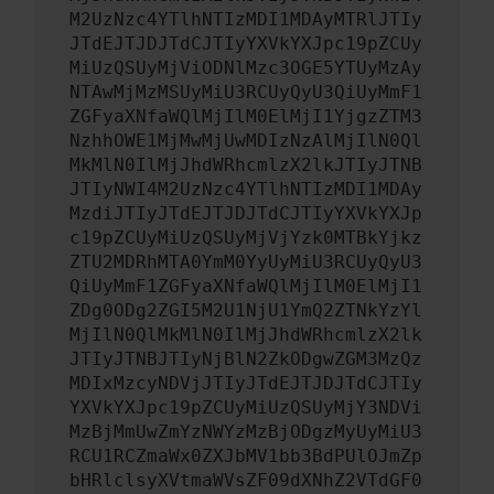
M2UzNzc4YTlhNTIzMDI1MDAyMTRlJTIy
JTdEJTJDJTdCJTIyYXVkYXJpc19pZCUy
MiUzQSUyMjViODNlMzc3OGE5YTUyMzAy
NTAwMjMzMSUyMiU3RCUyQyU3QiUyMmF1
ZGFyaXNfaWQlMjIlM0ElMjI1YjgzZTM3
NzhhOWE1MjMwMjUwMDIzNzAlMjIlN0Ql
MkMlN0IlMjJhdWRhcmlzX2lkJTIyJTNB
JTIyNWI4M2UzNzc4YTlhNTIzMDI1MDAy
MzdiJTIyJTdEJTJDJTdCJTIyYXVkYXJp
c19pZCUyMiUzQSUyMjVjYzk0MTBkYjkz
ZTU2MDRhMTA0YmM0YyUyMiU3RCUyQyU3
QiUyMmF1ZGFyaXNfaWQlMjIlM0ElMjI1
ZDg0ODg2ZGI5M2U1NjU1YmQ2ZTNkYzYl
MjIlN0QlMkMlN0IlMjJhdWRhcmlzX2lk
JTIyJTNBJTIyNjBlN2ZkODgwZGM3MzQz
MDIxMzcyNDVjJTIyJTdEJTJDJTdCJTIy
YXVkYXJpc19pZCUyMiUzQSUyMjY3NDVi
MzBjMmUwZmYzNWYzMzBjODgzMyUyMiU3
RCU1RCZmaWx0ZXJbMV1bb3BdPUlOJmZp
bHRlclsyXVtmaWVsZF09dXNhZ2VTdGF0