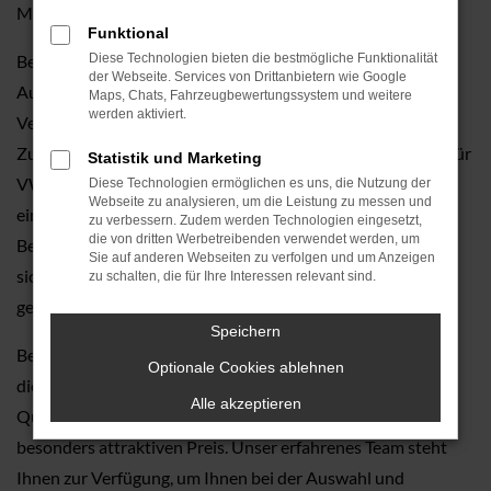
Möglichkeit, ein hochwertiges Fahrzeug zu erwerben.
Funktional
Bei Autohaus Tauwald GmbH erwartet Sie eine große
Diese Technologien bieten die bestmögliche Funktionalität
der Webseite. Services von Drittanbietern wie Google
Auswahl an VW Gebrauchtwagen, die durch ihre solide
Maps, Chats, Fahrzeugbewertungssystem und weitere
werden aktiviert.
Verarbeitung, moderne Ausstattung und hohe
Zuverlässigkeit überzeugen. Unsere zusätzlichen Services für
Statistik und Marketing
VW Fahrzeuge sorgen dafür, dass Ihr neues Auto stets in
Diese Technologien ermöglichen es uns, die Nutzung der
Webseite zu analysieren, um die Leistung zu messen und
einwandfreiem Zustand bleibt. Wir bieten umfassende
zu verbessern. Zudem werden Technologien eingesetzt,
die von dritten Werbetreibenden verwendet werden, um
Beratung und vielfältige Serviceleistungen, um
Sie auf anderen Webseiten zu verfolgen und um Anzeigen
sicherzustellen, dass Ihr VW den höchsten Ansprüchen
zu schalten, die für Ihre Interessen relevant sind.
gerecht wird.
Speichern
Besuchen Sie Autohaus Tauwald GmbH und entdecken Sie
Optionale Cookies ablehnen
die Vorteile unserer VW Gebrauchtwagen. Erleben Sie die
Alle akzeptieren
Qualität und den Komfort eines VW Fahrzeugs zu einem
besonders attraktiven Preis. Unser erfahrenes Team steht
Ihnen zur Verfügung, um Ihnen bei der Auswahl und