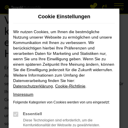
0
Zum
MENÜ
Hauptinhalt
VW Gebrauchtwagen
Cookie Einstellungen
springen
kaufen, finanzieren
Wir nutzen Cookies, um Ihnen die bestmögliche
Nutzung unserer Webseite zu ermöglichen und unsere
exklusiv bei Ihrem VW
Kommunikation mit Ihnen zu verbessern. Wir
berücksichtigen hierbei Ihre Präferenzen und
Händler
verarbeiten Daten für Marketing und Statistiken nur,
wenn Sie uns Ihre Einwilligung geben. Wenn Sie zu
einem späteren Zeitpunkt Ihre Meinung ändern, können
Entdecken Sie die hochwertigen VW Gebrauchtwagen bei
Sie die Einwilligung jederzeit für die Zukunft widerrufen.
Autohaus Tauwald GmbH, Ihrem zuverlässigen Autohaus
Weitere Informationen zum Umfang der
Datenverarbeitung finden Sie hier:
seit über 100 Jahren. Wenn Sie nach einer perfekten Wahl für
Datenschutzerklärung
,
Cookie-Richtlinie
.
Ihr nächstes Fahrzeug suchen, bieten Ihnen die VW
Impressum
Gebrauchtwagen bei Autohaus Tauwald GmbH eine
Folgende Kategorien von Cookies werden von uns eingesetzt:
ausgezeichnete Kombination aus Qualität, Zuverlässigkeit
Essentiell
und attraktiven Preisen. Unsere VW Gebrauchtwagen sind
Diese Technologien sind erforderlich, um die
sorgfältig geprüft und bieten Ihnen eine kostengünstige
Kernfunktionalität der Webseite zu gewährleisten.